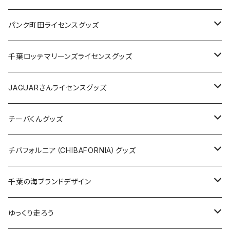
ステッカー
缶バッジ
Tシャツ
パンク町田ライセンスグッズ
缶バッジ
アクリルキーホルダー
キャップ
Tシャツ
千葉ロッテマリーンズライセンスグッズ
ホテルキーホルダー
ホテルキーホルダー
バッグ
キャップ
ステッカー
JAGUARさんライセンスグッズ
ステッカー
クリアファイル
ステッカー
バッグ
缶バッジ
Tシャツ
チーバくんグッズ
ステッカー大
缶バッジ32mm
Tシャツ
缶バッジ
ステッカー
エコバッグ
ステッカー
Tシャツ
チバフォルニア（CHIBAFORNIA）グッズ
選手ステッカー
缶バッジ54mm
キャップ
キーホルダー
缶バッジ
JAGUARさんコラボグッズ
缶バッジ
キャップ
Tシャツ
千葉の海ブランドデザイン
選手缶バッジ54mm
Tシャツ
トートバッグ
クリアファイル
キーホルダー
サコッシュ
クリアファイル
エコバッグ
キャップ
Tシャツ
ゆっくり走ろう