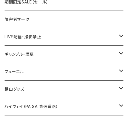
宮城県
期間限定SALE（セール）
国道500～599号線
ROUTE400～499号線
ROUTE 300～399号線
ROUTE 200～299号線
秋田県
障害者マーク
国道600～699号線
ROUTE500～599号線
ROUTE 400～499号線
ROUTE 300～399号線
Tシャツ
山形県
LIVE配信・撮影禁止
国道700～799号線
ROUTE600～699号線
ROUTE 500～599号線
ROUTE 400～499号線
ステッカー
福島県
LIVE配信禁止
ギャンブル・煙草
国道800～899号線
ROUTE700～799号線
ROUTE 600～699号線
ROUTE 500～599号線
茨城県
撮影禁止
ホテルキーホルダー
フューエル
国道900～1000号線
ROUTE800～899号線
ROUTE 700～799号線
ROUTE 600～699号線
栃木県
たばこ・禁煙ステッカー
ステッカー
鋸山グッズ
ROUTE900～1000号線
ROUTE 800～899号線
ROUTE 700～799号線
群馬県
Tシャツ
ハイウェイ（PA SA 高速道路）
ROUTE 900～1000号線
ROUTE 800～899号線
埼玉県
キャップ
ホテルキーホルダー