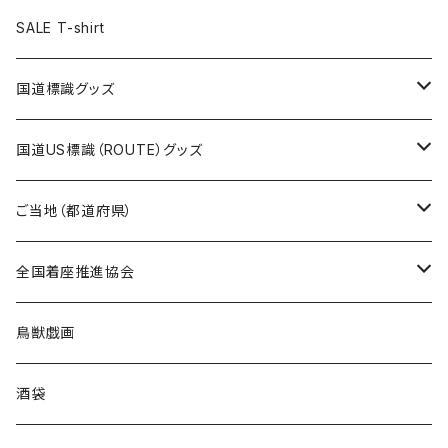
ステッカー
ランチバッグ
クリアファイル
ホテルキーホルダー
マスク
ステッカー
ステッカー
キャップ
Tシャツ
SALE T-shirt
エコバッグ
モーテルキーホルダー
エコバッグ
モーテルキーホルダー
ホテルキーホルダー
ステッカー
ステッカー
国道標識グッズ
トートバッグ
千葉ロッテマリーンズコラボ
ホテルキーホルダー
ホテルキーホルダー
ステッカー
国道US標識（ROUTE）グッズ
国道0～99号線
トートバッグ
Tシャツ
ステッカー
ご当地（都道府県）
国道100～199号線
ROUTE 0～99号線
キャップ
Tシャツ
北海道
全国着座推進協会
国道200～299号線
ROUTE100～199号線
ROUTE 0～99号線
キャップ
青森県
ステッカー
鳥獣戯画
国道300～399号線
ROUTE200～299号線
ROUTE 100～199号線
ROUTE 0～99号線
岩手県
酒袋
国道400～499号線
ROUTE300～399号線
ROUTE 200～299号線
ROUTE 100～199号線