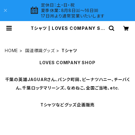
定休日：土・日・祝
夏季休業：8月8日㈯～16日㈰
17日㈪より通常営業いたいします
Tシャツ | LOVES COMPANY SH
OP
HOME
国道標識グッズ
Tシャツ
LOVES COMPANY SHOP
千葉の英雄JAGUARさん、パンク町田、ピーナツハニー、チーバく
ん、千葉ロッテマリーンズ、なめねこ、全国ご当地、etc.
Tシャツなどグッズ企画販売