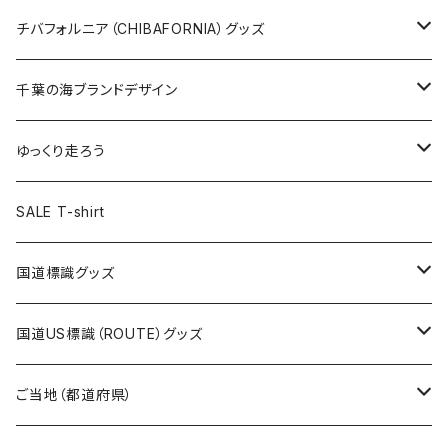
ステッカー大
缶バッジ32mm
Tシャツ
缶バッジ
ステッカー
エコバッグ
ステッカー
Tシャツ
チバフォルニア（CHIBAFORNIA）グッズ
選手ステッカー
缶バッジ54mm
キャップ
キーホルダー
缶バッジ
JAGUARさんコラボグッズ
缶バッジ
キャップ
Tシャツ
千葉の海ブランドデザイン
選手缶バッジ54mm
Tシャツ
トートバッグ
クリアファイル
キーホルダー
サコッシュ
クリアファイル
エコバッグ
キャップ
Tシャツ
ゆっくり走ろう
ステッカー
ランチバッグ
クリアファイル
ホテルキーホルダー
マスク
ステッカー
ステッカー
キャップ
Tシャツ
SALE T-shirt
エコバッグ
モーテルキーホルダー
エコバッグ
モーテルキーホルダー
ホテルキーホルダー
ステッカー
ステッカー
国道標識グッズ
トートバッグ
千葉ロッテマリーンズコラボ
ホテルキーホルダー
ホテルキーホルダー
ステッカー
国道US標識（ROUTE）グッズ
国道0～99号線
トートバッグ
Tシャツ
ステッカー
ご当地（都道府県）
国道100～199号線