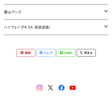
国道900～1000号線
ROUTE800～899号線
ROUTE 700～799号線
ROUTE 600～699号線
栃木県
たばこ・禁煙ステッカー
ステッカー
鋸山グッズ
ROUTE900～1000号線
ROUTE 800～899号線
ROUTE 700～799号線
群馬県
Tシャツ
ハイウェイ（PA SA 高速道路）
ROUTE 900～1000号線
ROUTE 800～899号線
埼玉県
キャップ
ホテルキーホルダー
ROUTE 900～1000号線
保存
シェア
LINE
ポスト
Tシャツ
千葉県
ステッカー
ステッカー
Tシャツ
東京都
缶バッジ
ステッカー
神奈川県
アクリルキーホルダー
キャップ
新潟県
ホテルキーホルダー