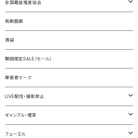
ROUTE 0～99号線
キャップ
Tシャツ
北海道
全国着座推進協会
国道200～299号線
ROUTE100～199号線
ROUTE 0～99号線
キャップ
青森県
ステッカー
鳥獣戯画
国道300～399号線
ROUTE200～299号線
ROUTE 100～199号線
ROUTE 0～99号線
岩手県
酒袋
国道400～499号線
ROUTE300～399号線
ROUTE 200～299号線
ROUTE 100～199号線
宮城県
期間限定SALE（セール）
国道500～599号線
ROUTE400～499号線
ROUTE 300～399号線
ROUTE 200～299号線
秋田県
障害者マーク
国道600～699号線
ROUTE500～599号線
ROUTE 400～499号線
ROUTE 300～399号線
Tシャツ
山形県
LIVE配信・撮影禁止
国道700～799号線
ROUTE600～699号線
ROUTE 500～599号線
ROUTE 400～499号線
ステッカー
福島県
LIVE配信禁止
ギャンブル・煙草
国道800～899号線
ROUTE700～799号線
ROUTE 600～699号線
ROUTE 500～599号線
茨城県
撮影禁止
ホテルキーホルダー
フューエル