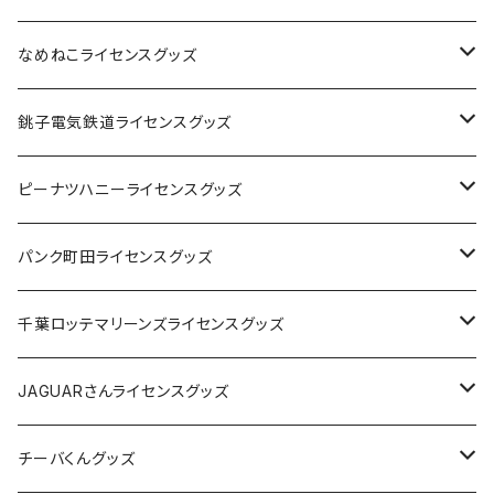
なめねこライセンスグッズ
Tシャツ
銚子電気鉄道ライセンスグッズ
キャップ
ステッカー
ピーナツハニーライセンスグッズ
ステッカー
缶バッジ
Tシャツ
パンク町田ライセンスグッズ
缶バッジ
アクリルキーホルダー
キャップ
Tシャツ
千葉ロッテマリーンズライセンスグッズ
ホテルキーホルダー
ホテルキーホルダー
バッグ
キャップ
ステッカー
JAGUARさんライセンスグッズ
ステッカー
クリアファイル
ステッカー
バッグ
缶バッジ
Tシャツ
チーバくんグッズ