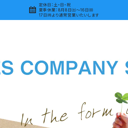
定休日：土・日・祝
夏季休業：8月8日㈯～16日㈰
17日㈪より通常営業いたいします