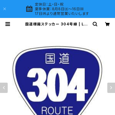
定休日：土・日・祝
夏季休業：8月8日㈯～16日㈰
17日㈪より通常営業いたいします
国道標識ステッカー 304号線 | LOV
ES COMPANY SHOP