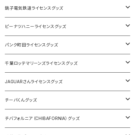
Tシャツ
銚子電気鉄道ライセンスグッズ
キャップ
ステッカー
ピーナツハニーライセンスグッズ
ステッカー
缶バッジ
Tシャツ
パンク町田ライセンスグッズ
缶バッジ
アクリルキーホルダー
キャップ
Tシャツ
千葉ロッテマリーンズライセンスグッズ
ホテルキーホルダー
ホテルキーホルダー
バッグ
キャップ
ステッカー
JAGUARさんライセンスグッズ
ステッカー
クリアファイル
ステッカー
バッグ
缶バッジ
Tシャツ
チーバくんグッズ
ステッカー大
缶バッジ32mm
Tシャツ
缶バッジ
ステッカー
エコバッグ
ステッカー
Tシャツ
チバフォルニア（CHIBAFORNIA）グッズ
選手ステッカー
缶バッジ54mm