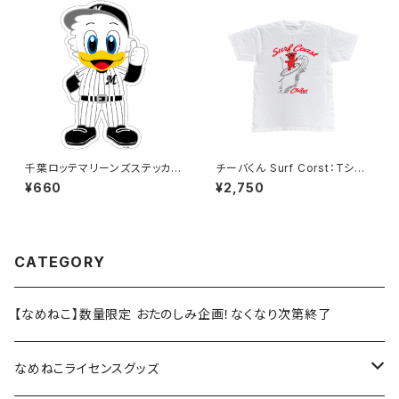
千葉ロッテマリーンズステッカー
チーバくん Surf Corst：Tシャ
13（大）
ツ（White）
¥660
¥2,750
CATEGORY
【なめねこ】数量限定 おたのしみ企画！なくなり次第終了
なめねこライセンスグッズ