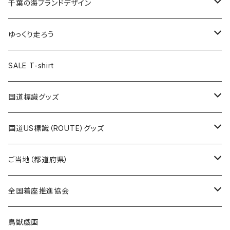
キャップ
キーホルダー
缶バッジ
JAGUARさんコラボグッズ
缶バッジ
キャップ
Tシャツ
千葉の海ブランドデザイン
選手缶バッジ54mm
Tシャツ
トートバッグ
クリアファイル
キーホルダー
サコッシュ
クリアファイル
エコバッグ
キャップ
Tシャツ
ゆっくり走ろう
ステッカー
ランチバッグ
クリアファイル
ホテルキーホルダー
マスク
ステッカー
ステッカー
キャップ
Tシャツ
SALE T-shirt
エコバッグ
モーテルキーホルダー
エコバッグ
モーテルキーホルダー
ホテルキーホルダー
ステッカー
ステッカー
国道標識グッズ
トートバッグ
千葉ロッテマリーンズコラボ
ホテルキーホルダー
ホテルキーホルダー
ステッカー
国道US標識（ROUTE）グッズ
国道0～99号線
トートバッグ
Tシャツ
ステッカー
ご当地（都道府県）
国道100～199号線
ROUTE 0～99号線
キャップ
Tシャツ
北海道
全国着座推進協会
国道200～299号線
ROUTE100～199号線
ROUTE 0～99号線
キャップ
青森県
ステッカー
鳥獣戯画