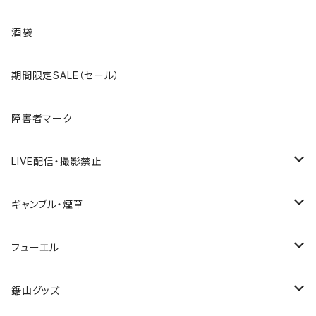
国道300～399号線
ROUTE200～299号線
ROUTE 100～199号線
ROUTE 0～99号線
岩手県
酒袋
国道400～499号線
ROUTE300～399号線
ROUTE 200～299号線
ROUTE 100～199号線
宮城県
期間限定SALE（セール）
国道500～599号線
ROUTE400～499号線
ROUTE 300～399号線
ROUTE 200～299号線
秋田県
障害者マーク
国道600～699号線
ROUTE500～599号線
ROUTE 400～499号線
ROUTE 300～399号線
Tシャツ
山形県
LIVE配信・撮影禁止
国道700～799号線
ROUTE600～699号線
ROUTE 500～599号線
ROUTE 400～499号線
ステッカー
福島県
LIVE配信禁止
ギャンブル・煙草
国道800～899号線
ROUTE700～799号線
ROUTE 600～699号線
ROUTE 500～599号線
茨城県
撮影禁止
ホテルキーホルダー
フューエル
国道900～1000号線
ROUTE800～899号線
ROUTE 700～799号線
ROUTE 600～699号線
栃木県
たばこ・禁煙ステッカー
ステッカー
鋸山グッズ
ROUTE900～1000号線
ROUTE 800～899号線
ROUTE 700～799号線