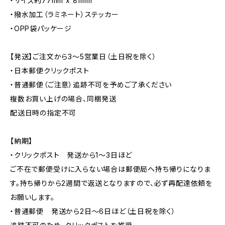
・サイズ約77mm x 81mm
・撥水加工（ラミネート）ステッカー
・OPP袋パッケージ
【発送】ご注文から3〜5営業日（土日祝を除く）
・日本郵便クリックポスト
・普通郵便（ご注意）追跡不可を予めご了承ください
複数お買い上げの場合、同梱発送
配送日時の指定不可
【納期】
・クリックポスト 発送から1〜3日ほど
ご不在で郵便受けに入らない場合は郵便局へ持ち帰りになりま
す。持ち帰りから2週間で返送となりますので、必ず再配達依頼を
お願いします。
・普通郵便 発送から2日〜6日ほど（土日祝を除く）