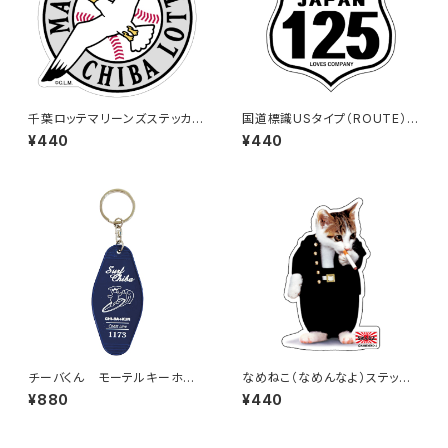
千葉ロッテマリーンズステッカー
国道標識USタイプ（ROUTE）ス
15
テッカー 125号線（ホワイト）
¥440
¥440
チーバくん モーテルキーホル
なめねこ（なめんなよ）ステッカ
ダー design3
ー E-2
¥880
¥440