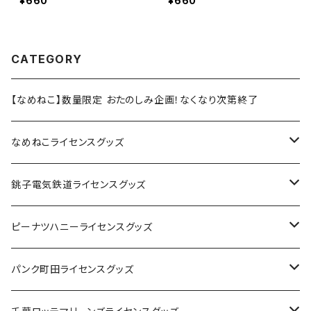
¥660
¥660
CATEGORY
【なめねこ】数量限定 おたのしみ企画！なくなり次第終了
なめねこライセンスグッズ
Tシャツ
銚子電気鉄道ライセンスグッズ
キャップ
ステッカー
ピーナツハニーライセンスグッズ
ステッカー
缶バッジ
Tシャツ
パンク町田ライセンスグッズ
缶バッジ
アクリルキーホルダー
キャップ
Tシャツ