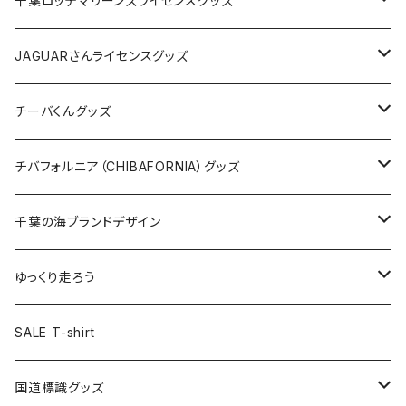
千葉ロッテマリーンズライセンスグッズ
ホテルキーホルダー
ホテルキーホルダー
バッグ
キャップ
ステッカー
JAGUARさんライセンスグッズ
ステッカー
クリアファイル
ステッカー
バッグ
缶バッジ
Tシャツ
チーバくんグッズ
ステッカー大
缶バッジ32mm
Tシャツ
缶バッジ
ステッカー
エコバッグ
ステッカー
Tシャツ
チバフォルニア（CHIBAFORNIA）グッズ
選手ステッカー
缶バッジ54mm
キャップ
キーホルダー
缶バッジ
JAGUARさんコラボグッズ
缶バッジ
キャップ
Tシャツ
千葉の海ブランドデザイン
選手缶バッジ54mm
Tシャツ
トートバッグ
クリアファイル
キーホルダー
サコッシュ
クリアファイル
エコバッグ
キャップ
Tシャツ
ゆっくり走ろう
ステッカー
ランチバッグ
クリアファイル
ホテルキーホルダー
マスク
ステッカー
ステッカー
キャップ
Tシャツ
SALE T-shirt
エコバッグ
モーテルキーホルダー
エコバッグ
モーテルキーホルダー
ホテルキーホルダー
ステッカー
ステッカー
国道標識グッズ