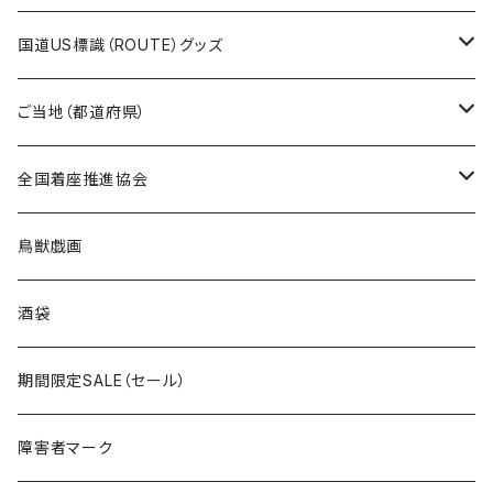
トートバッグ
千葉ロッテマリーンズコラボ
ホテルキーホルダー
ホテルキーホルダー
ステッカー
国道US標識（ROUTE）グッズ
国道0～99号線
トートバッグ
Tシャツ
ステッカー
ご当地（都道府県）
国道100～199号線
ROUTE 0～99号線
キャップ
Tシャツ
北海道
全国着座推進協会
国道200～299号線
ROUTE100～199号線
ROUTE 0～99号線
キャップ
青森県
ステッカー
鳥獣戯画
国道300～399号線
ROUTE200～299号線
ROUTE 100～199号線
ROUTE 0～99号線
岩手県
酒袋
国道400～499号線
ROUTE300～399号線
ROUTE 200～299号線
ROUTE 100～199号線
宮城県
期間限定SALE（セール）
国道500～599号線
ROUTE400～499号線
ROUTE 300～399号線
ROUTE 200～299号線
秋田県
障害者マーク
国道600～699号線
ROUTE500～599号線
ROUTE 400～499号線