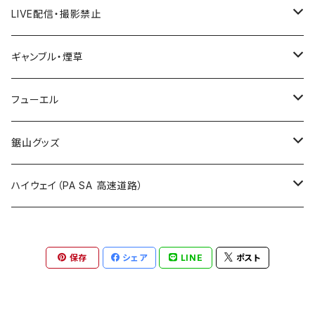
ROUTE 300～399号線
Tシャツ
山形県
LIVE配信・撮影禁止
国道700～799号線
ROUTE600～699号線
ROUTE 500～599号線
ROUTE 400～499号線
ステッカー
福島県
LIVE配信禁止
ギャンブル・煙草
国道800～899号線
ROUTE700～799号線
ROUTE 600～699号線
ROUTE 500～599号線
茨城県
撮影禁止
ホテルキーホルダー
フューエル
国道900～1000号線
ROUTE800～899号線
ROUTE 700～799号線
ROUTE 600～699号線
栃木県
たばこ・禁煙ステッカー
ステッカー
鋸山グッズ
ROUTE900～1000号線
ROUTE 800～899号線
ROUTE 700～799号線
群馬県
Tシャツ
ハイウェイ（PA SA 高速道路）
ROUTE 900～1000号線
ROUTE 800～899号線
埼玉県
キャップ
ホテルキーホルダー
ROUTE 900～1000号線
保存
シェア
LINE
ポスト
Tシャツ
千葉県
ステッカー
ステッカー
Tシャツ
東京都
缶バッジ