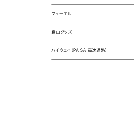
国道800～899号線
ROUTE700～799号線
ROUTE 600～699号線
ROUTE 500～599号線
茨城県
撮影禁止
ホテルキーホルダー
フューエル
国道900～1000号線
ROUTE800～899号線
ROUTE 700～799号線
ROUTE 600～699号線
栃木県
たばこ・禁煙ステッカー
ステッカー
鋸山グッズ
ROUTE900～1000号線
ROUTE 800～899号線
ROUTE 700～799号線
群馬県
Tシャツ
ハイウェイ（PA SA 高速道路）
ROUTE 900～1000号線
ROUTE 800～899号線
埼玉県
キャップ
ホテルキーホルダー
ROUTE 900～1000号線
Tシャツ
千葉県
ステッカー
ステッカー
Tシャツ
東京都
缶バッジ
ステッカー
神奈川県
アクリルキーホルダー