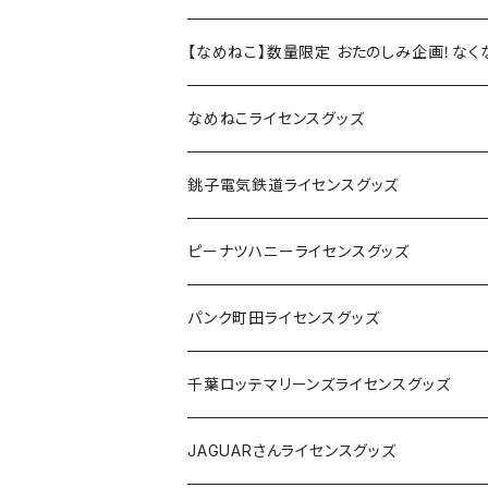
【なめねこ】数量限定 おたのしみ企画！な
なめねこライセンスグッズ
Tシャツ
銚子電気鉄道ライセンスグッズ
キャップ
ステッカー
ピーナツハニーライセンスグッズ
ステッカー
缶バッジ
Tシャツ
パンク町田ライセンスグッズ
缶バッジ
アクリルキーホルダー
キャップ
Tシャツ
千葉ロッテマリーンズライセンスグッズ
ホテルキーホルダー
ホテルキーホルダー
バッグ
キャップ
ステッカー
JAGUARさんライセンスグッズ