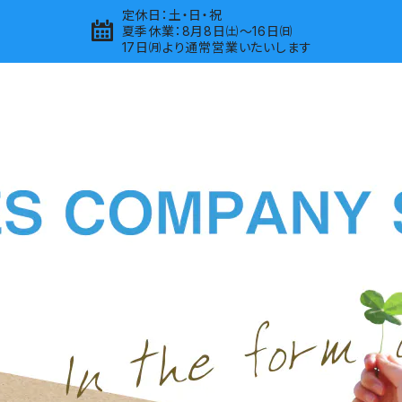
定休日：土・日・祝
夏季休業：8月8日㈯～16日㈰
17日㈪より通常営業いたいします