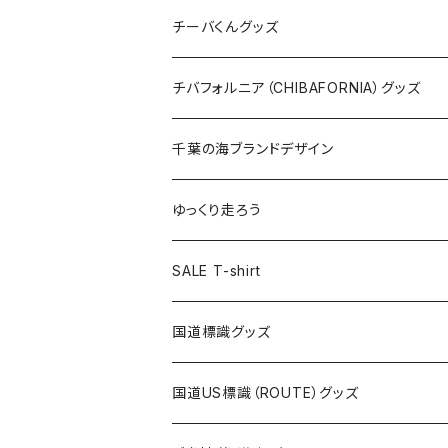
ステッカー
クリアファイル
ステッカー
バッグ
缶バッジ
Tシャツ
チーバくんグッズ
ステッカー大
缶バッジ32mm
Tシャツ
缶バッジ
ステッカー
エコバッグ
ステッカー
Tシャツ
チバフォルニア（CHIBAFORNIA）グッズ
選手ステッカー
缶バッジ54mm
キャップ
キーホルダー
缶バッジ
JAGUARさんコラボグッズ
缶バッジ
キャップ
Tシャツ
千葉の海ブランドデザイン
選手缶バッジ54mm
Tシャツ
トートバッグ
クリアファイル
キーホルダー
サコッシュ
クリアファイル
エコバッグ
キャップ
Tシャツ
ゆっくり走ろう
ステッカー
ランチバッグ
クリアファイル
ホテルキーホルダー
マスク
ステッカー
ステッカー
キャップ
Tシャツ
SALE T-shirt
エコバッグ
モーテルキーホルダー
エコバッグ
モーテルキーホルダー
ホテルキーホルダー
ステッカー
ステッカー
国道標識グッズ
トートバッグ
千葉ロッテマリーンズコラボ
ホテルキーホルダー
ホテルキーホルダー
ステッカー
国道US標識（ROUTE）グッズ