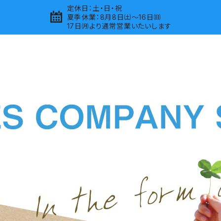
定休日：土・日・祝
夏季休業：8月8日㈯～16日㈰
17日㈪より通常営業いたいします