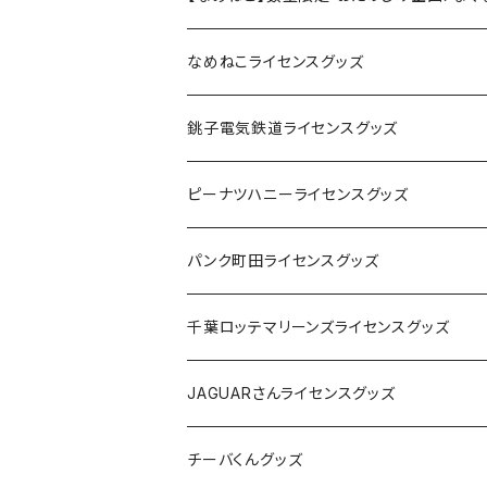
なめねこライセンスグッズ
Tシャツ
銚子電気鉄道ライセンスグッズ
キャップ
ステッカー
ピーナツハニーライセンスグッズ
ステッカー
缶バッジ
Tシャツ
パンク町田ライセンスグッズ
缶バッジ
アクリルキーホルダー
キャップ
Tシャツ
千葉ロッテマリーンズライセンスグッズ
ホテルキーホルダー
ホテルキーホルダー
バッグ
キャップ
ステッカー
JAGUARさんライセンスグッズ
ステッカー
クリアファイル
ステッカー
バッグ
缶バッジ
Tシャツ
チーバくんグッズ