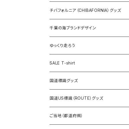
ステッカー大
缶バッジ32mm
Tシャツ
缶バッジ
ステッカー
エコバッグ
ステッカー
Tシャツ
チバフォルニア（CHIBAFORNIA）グッズ
選手ステッカー
缶バッジ54mm
キャップ
キーホルダー
缶バッジ
JAGUARさんコラボグッズ
缶バッジ
キャップ
Tシャツ
千葉の海ブランドデザイン
選手缶バッジ54mm
Tシャツ
トートバッグ
クリアファイル
キーホルダー
サコッシュ
クリアファイル
エコバッグ
キャップ
Tシャツ
ゆっくり走ろう
ステッカー
ランチバッグ
クリアファイル
ホテルキーホルダー
マスク
ステッカー
ステッカー
キャップ
Tシャツ
SALE T-shirt
エコバッグ
モーテルキーホルダー
エコバッグ
モーテルキーホルダー
ホテルキーホルダー
ステッカー
ステッカー
国道標識グッズ
トートバッグ
千葉ロッテマリーンズコラボ
ホテルキーホルダー
ホテルキーホルダー
ステッカー
国道US標識（ROUTE）グッズ
国道0～99号線
トートバッグ
Tシャツ
ステッカー
ご当地（都道府県）