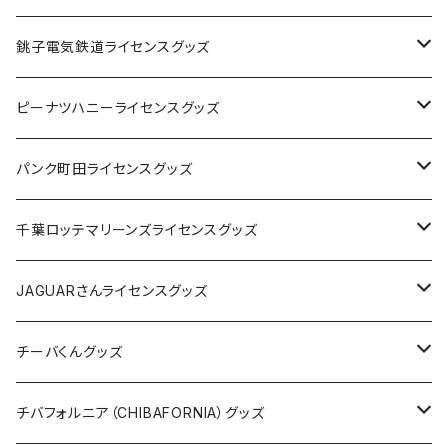
Tシャツ
銚子電気鉄道ライセンスグッズ
キャップ
ステッカー
ピーナツハニーライセンスグッズ
ステッカー
缶バッジ
Tシャツ
パンク町田ライセンスグッズ
缶バッジ
アクリルキーホルダー
キャップ
Tシャツ
千葉ロッテマリーンズライセンスグッズ
ホテルキーホルダー
ホテルキーホルダー
バッグ
キャップ
ステッカー
JAGUARさんライセンスグッズ
ステッカー
クリアファイル
ステッカー
バッグ
缶バッジ
Tシャツ
チーバくんグッズ
ステッカー大
缶バッジ32mm
Tシャツ
缶バッジ
ステッカー
エコバッグ
ステッカー
Tシャツ
チバフォルニア（CHIBAFORNIA）グッズ