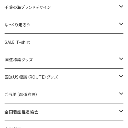
選手ステッカー
缶バッジ54mm
キャップ
キーホルダー
缶バッジ
JAGUARさんコラボグッズ
缶バッジ
キャップ
Tシャツ
千葉の海ブランドデザイン
選手缶バッジ54mm
Tシャツ
トートバッグ
クリアファイル
キーホルダー
サコッシュ
クリアファイル
エコバッグ
キャップ
Tシャツ
ゆっくり走ろう
ステッカー
ランチバッグ
クリアファイル
ホテルキーホルダー
マスク
ステッカー
ステッカー
キャップ
Tシャツ
SALE T-shirt
エコバッグ
モーテルキーホルダー
エコバッグ
モーテルキーホルダー
ホテルキーホルダー
ステッカー
ステッカー
国道標識グッズ
トートバッグ
千葉ロッテマリーンズコラボ
ホテルキーホルダー
ホテルキーホルダー
ステッカー
国道US標識（ROUTE）グッズ
国道0～99号線
トートバッグ
Tシャツ
ステッカー
ご当地（都道府県）
国道100～199号線
ROUTE 0～99号線
キャップ
Tシャツ
北海道
全国着座推進協会
国道200～299号線
ROUTE100～199号線