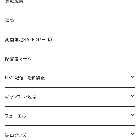
ROUTE 0～99号線
キャップ
青森県
ステッカー
鳥獣戯画
国道300～399号線
ROUTE200～299号線
ROUTE 100～199号線
ROUTE 0～99号線
岩手県
酒袋
国道400～499号線
ROUTE300～399号線
ROUTE 200～299号線
ROUTE 100～199号線
宮城県
期間限定SALE（セール）
国道500～599号線
ROUTE400～499号線
ROUTE 300～399号線
ROUTE 200～299号線
秋田県
障害者マーク
国道600～699号線
ROUTE500～599号線
ROUTE 400～499号線
ROUTE 300～399号線
Tシャツ
山形県
LIVE配信・撮影禁止
国道700～799号線
ROUTE600～699号線
ROUTE 500～599号線
ROUTE 400～499号線
ステッカー
福島県
LIVE配信禁止
ギャンブル・煙草
国道800～899号線
ROUTE700～799号線
ROUTE 600～699号線
ROUTE 500～599号線
茨城県
撮影禁止
ホテルキーホルダー
フューエル
国道900～1000号線
ROUTE800～899号線
ROUTE 700～799号線
ROUTE 600～699号線
栃木県
たばこ・禁煙ステッカー
ステッカー
鋸山グッズ