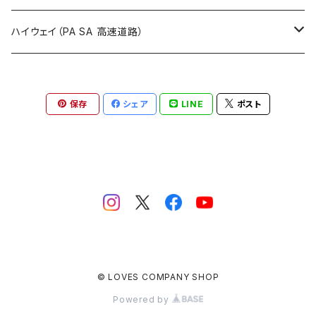
ROUTE900～1000号線
ROUTE 800～899号線
ROUTE 700～799号線
群馬県
Tシャツ
ハイウェイ（PA SA 高速道路）
ROUTE 900～1000号線
ROUTE 800～899号線
埼玉県
キャップ
ホテルキーホルダー
ROUTE 900～1000号線
保存
シェア
LINE
ポスト
Tシャツ
千葉県
ステッカー
ステッカー
Tシャツ
東京都
缶バッジ
ステッカー
神奈川県
アクリルキーホルダー
キャップ
新潟県
ホテルキーホルダー
© LOVES COMPANY SHOP
ホテルキーホルダー
富山県
クリアファイル
Powered by