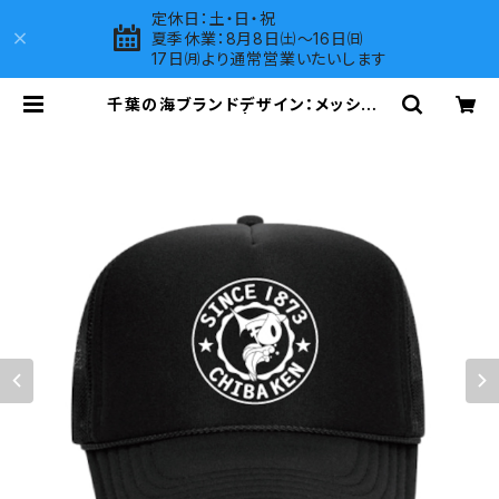
定休日：土・日・祝
夏季休業：8月8日㈯～16日㈰
17日㈪より通常営業いたいします
千葉の海ブランドデザイン：メッシュキ
ャップ（ブラック） | LOVES COMPA
NY SHOP