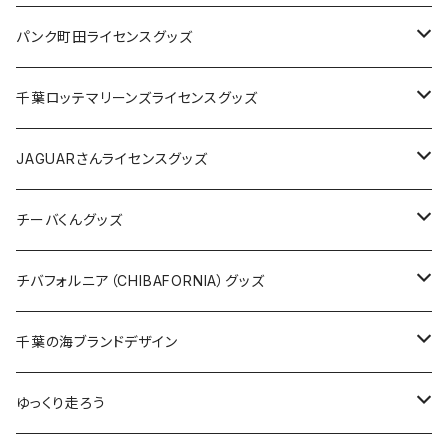
ステッカー
缶バッジ
Tシャツ
パンク町田ライセンスグッズ
缶バッジ
アクリルキーホルダー
キャップ
Tシャツ
千葉ロッテマリーンズライセンスグッズ
ホテルキーホルダー
ホテルキーホルダー
バッグ
キャップ
ステッカー
JAGUARさんライセンスグッズ
ステッカー
クリアファイル
ステッカー
バッグ
缶バッジ
Tシャツ
チーバくんグッズ
ステッカー大
缶バッジ32mm
Tシャツ
缶バッジ
ステッカー
エコバッグ
ステッカー
Tシャツ
チバフォルニア（CHIBAFORNIA）グッズ
選手ステッカー
缶バッジ54mm
キャップ
キーホルダー
缶バッジ
JAGUARさんコラボグッズ
缶バッジ
キャップ
Tシャツ
千葉の海ブランドデザイン
選手缶バッジ54mm
Tシャツ
トートバッグ
クリアファイル
キーホルダー
サコッシュ
クリアファイル
エコバッグ
キャップ
Tシャツ
ゆっくり走ろう