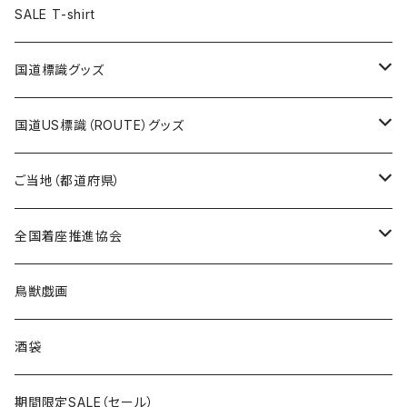
ステッカー
ランチバッグ
クリアファイル
ホテルキーホルダー
マスク
ステッカー
ステッカー
キャップ
Tシャツ
SALE T-shirt
エコバッグ
モーテルキーホルダー
エコバッグ
モーテルキーホルダー
ホテルキーホルダー
ステッカー
ステッカー
国道標識グッズ
トートバッグ
千葉ロッテマリーンズコラボ
ホテルキーホルダー
ホテルキーホルダー
ステッカー
国道US標識（ROUTE）グッズ
国道0～99号線
トートバッグ
Tシャツ
ステッカー
ご当地（都道府県）
国道100～199号線
ROUTE 0～99号線
キャップ
Tシャツ
北海道
全国着座推進協会
国道200～299号線
ROUTE100～199号線
ROUTE 0～99号線
キャップ
青森県
ステッカー
鳥獣戯画
国道300～399号線
ROUTE200～299号線
ROUTE 100～199号線
ROUTE 0～99号線
岩手県
酒袋
国道400～499号線
ROUTE300～399号線
ROUTE 200～299号線
ROUTE 100～199号線
宮城県
期間限定SALE（セール）