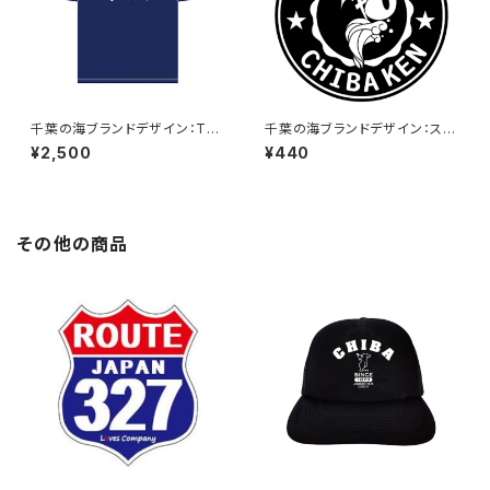
千葉の海ブランドデザイン：Tシ
千葉の海ブランドデザイン：ステ
ャツ（Naby）
ッカー1
¥2,500
¥440
その他の商品