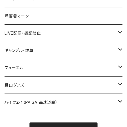
国道500～599号線
ROUTE400～499号線
ROUTE 300～399号線
ROUTE 200～299号線
秋田県
障害者マーク
国道600～699号線
ROUTE500～599号線
ROUTE 400～499号線
ROUTE 300～399号線
Tシャツ
山形県
LIVE配信・撮影禁止
国道700～799号線
ROUTE600～699号線
ROUTE 500～599号線
ROUTE 400～499号線
ステッカー
福島県
LIVE配信禁止
ギャンブル・煙草
国道800～899号線
ROUTE700～799号線
ROUTE 600～699号線
ROUTE 500～599号線
茨城県
撮影禁止
ホテルキーホルダー
フューエル
国道900～1000号線
ROUTE800～899号線
ROUTE 700～799号線
ROUTE 600～699号線
栃木県
たばこ・禁煙ステッカー
ステッカー
鋸山グッズ
ROUTE900～1000号線
ROUTE 800～899号線
ROUTE 700～799号線
群馬県
Tシャツ
ハイウェイ（PA SA 高速道路）
ROUTE 900～1000号線
ROUTE 800～899号線
埼玉県
キャップ
ホテルキーホルダー
ROUTE 900～1000号線