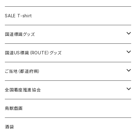
ステッカー
ランチバッグ
クリアファイル
ホテルキーホルダー
マスク
ステッカー
ステッカー
キャップ
Tシャツ
SALE T-shirt
エコバッグ
モーテルキーホルダー
エコバッグ
モーテルキーホルダー
ホテルキーホルダー
ステッカー
ステッカー
国道標識グッズ
トートバッグ
千葉ロッテマリーンズコラボ
ホテルキーホルダー
ホテルキーホルダー
ステッカー
国道US標識（ROUTE）グッズ
国道0～99号線
トートバッグ
Tシャツ
ステッカー
ご当地（都道府県）
国道100～199号線
ROUTE 0～99号線
キャップ
Tシャツ
北海道
全国着座推進協会
国道200～299号線
ROUTE100～199号線
ROUTE 0～99号線
キャップ
青森県
ステッカー
鳥獣戯画
国道300～399号線
ROUTE200～299号線
ROUTE 100～199号線
ROUTE 0～99号線
岩手県
酒袋