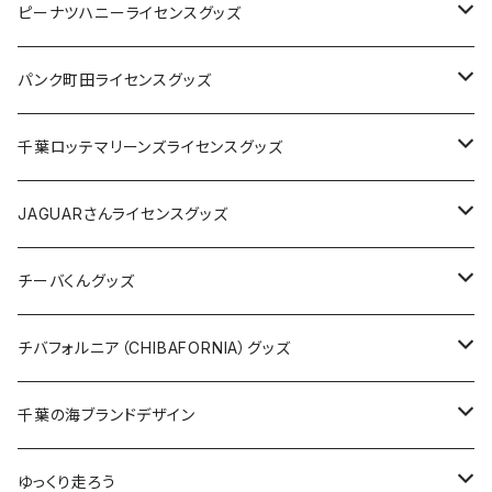
キャップ
ステッカー
ピーナツハニーライセンスグッズ
ステッカー
缶バッジ
Tシャツ
パンク町田ライセンスグッズ
缶バッジ
アクリルキーホルダー
キャップ
Tシャツ
千葉ロッテマリーンズライセンスグッズ
ホテルキーホルダー
ホテルキーホルダー
バッグ
キャップ
ステッカー
JAGUARさんライセンスグッズ
ステッカー
クリアファイル
ステッカー
バッグ
缶バッジ
Tシャツ
チーバくんグッズ
ステッカー大
缶バッジ32mm
Tシャツ
缶バッジ
ステッカー
エコバッグ
ステッカー
Tシャツ
チバフォルニア（CHIBAFORNIA）グッズ
選手ステッカー
缶バッジ54mm
キャップ
キーホルダー
缶バッジ
JAGUARさんコラボグッズ
缶バッジ
キャップ
Tシャツ
千葉の海ブランドデザイン
選手缶バッジ54mm
Tシャツ
トートバッグ
クリアファイル
キーホルダー
サコッシュ
クリアファイル
エコバッグ
キャップ
Tシャツ
ゆっくり走ろう