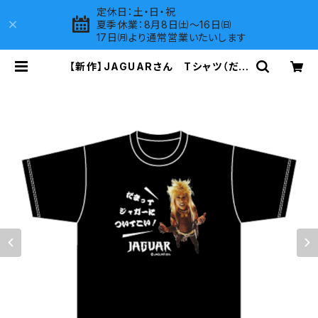
定休日：土・日・祝
夏季休業：8月8日㈯～16日㈰
17日㈪より通常営業いたいします
【新作】JAGUARさん Tシャツ（だま
ってジャガーについてこい！B）Black
| LOVES COMPANY SHOP