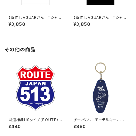
【新作】JAGUARさん Tシャツ
【新作】JAGUARさん Tシャツ
（ハロージャガーでぇぇーす！）W
（だまってジャガーについてこ
¥3,850
¥3,850
hite
い！A）Black
その他の商品
国道標識USタイプ（ROUTE）ス
チーバくん モーテルキーホル
テッカー 513号線
ダー design3
¥440
¥880