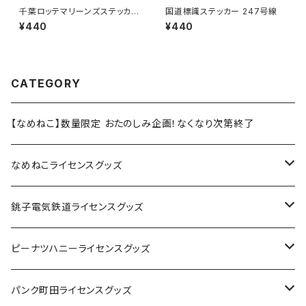
千葉ロッテマリーンズステッカー
国道標識ステッカー 247号線
13
¥440
¥440
CATEGORY
【なめねこ】数量限定 おたのしみ企画！なくなり次第終了
なめねこライセンスグッズ
Tシャツ
銚子電気鉄道ライセンスグッズ
キャップ
ステッカー
ピーナツハニーライセンスグッズ
ステッカー
缶バッジ
Tシャツ
パンク町田ライセンスグッズ