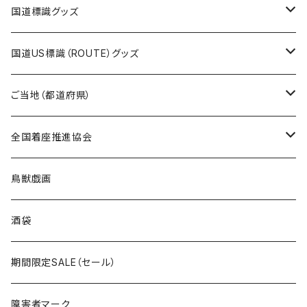
エコバッグ
モーテルキーホルダー
エコバッグ
モーテルキーホルダー
ホテルキーホルダー
ステッカー
ステッカー
国道標識グッズ
トートバッグ
千葉ロッテマリーンズコラボ
ホテルキーホルダー
ホテルキーホルダー
ステッカー
国道US標識（ROUTE）グッズ
国道0～99号線
トートバッグ
Tシャツ
ステッカー
ご当地（都道府県）
国道100～199号線
ROUTE 0～99号線
キャップ
Tシャツ
北海道
全国着座推進協会
国道200～299号線
ROUTE100～199号線
ROUTE 0～99号線
キャップ
青森県
ステッカー
鳥獣戯画
国道300～399号線
ROUTE200～299号線
ROUTE 100～199号線
ROUTE 0～99号線
岩手県
酒袋
国道400～499号線
ROUTE300～399号線
ROUTE 200～299号線
ROUTE 100～199号線
宮城県
期間限定SALE（セール）
国道500～599号線
ROUTE400～499号線
ROUTE 300～399号線
ROUTE 200～299号線
秋田県
障害者マーク