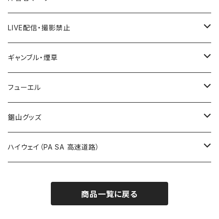
国道600～699号線
ROUTE500～599号線
ROUTE 400～499号線
ROUTE 300～399号線
Tシャツ
山形県
LIVE配信・撮影禁止
国道700～799号線
ROUTE600～699号線
ROUTE 500～599号線
ROUTE 400～499号線
ステッカー
福島県
LIVE配信禁止
ギャンブル・煙草
国道800～899号線
ROUTE700～799号線
ROUTE 600～699号線
ROUTE 500～599号線
茨城県
撮影禁止
ホテルキーホルダー
フューエル
国道900～1000号線
ROUTE800～899号線
ROUTE 700～799号線
ROUTE 600～699号線
栃木県
たばこ・禁煙ステッカー
ステッカー
鋸山グッズ
ROUTE900～1000号線
ROUTE 800～899号線
ROUTE 700～799号線
群馬県
Tシャツ
ハイウェイ（PA SA 高速道路）
ROUTE 900～1000号線
ROUTE 800～899号線
埼玉県
キャップ
ホテルキーホルダー
ROUTE 900～1000号線
商品一覧に戻る
Tシャツ
千葉県
ステッカー