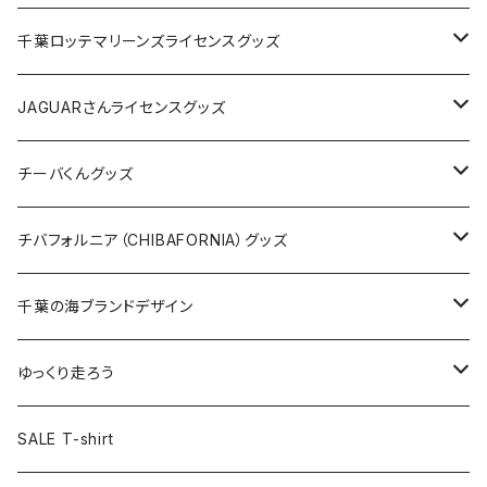
缶バッジ
アクリルキーホルダー
キャップ
Tシャツ
千葉ロッテマリーンズライセンスグッズ
ホテルキーホルダー
ホテルキーホルダー
バッグ
キャップ
ステッカー
JAGUARさんライセンスグッズ
ステッカー
クリアファイル
ステッカー
バッグ
缶バッジ
Tシャツ
チーバくんグッズ
ステッカー大
缶バッジ32mm
Tシャツ
缶バッジ
ステッカー
エコバッグ
ステッカー
Tシャツ
チバフォルニア（CHIBAFORNIA）グッズ
選手ステッカー
缶バッジ54mm
キャップ
キーホルダー
缶バッジ
JAGUARさんコラボグッズ
缶バッジ
キャップ
Tシャツ
千葉の海ブランドデザイン
選手缶バッジ54mm
Tシャツ
トートバッグ
クリアファイル
キーホルダー
サコッシュ
クリアファイル
エコバッグ
キャップ
Tシャツ
ゆっくり走ろう
ステッカー
ランチバッグ
クリアファイル
ホテルキーホルダー
マスク
ステッカー
ステッカー
キャップ
Tシャツ
SALE T-shirt