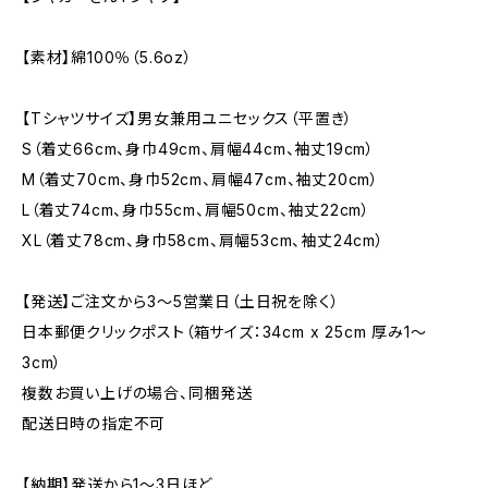
【素材】綿100％（5.6oz）
【Tシャツサイズ】男女兼用ユニセックス（平置き）
S（着丈66cm、身巾49cm、肩幅44cm、袖丈19cm）
M（着丈70cm、身巾52cm、肩幅47cm、袖丈20cm）
L（着丈74cm、身巾55cm、肩幅50cm、袖丈22cm）
XL（着丈78cm、身巾58cm、肩幅53cm、袖丈24cm）
【発送】ご注文から3〜5営業日（土日祝を除く）
日本郵便クリックポスト（箱サイズ：34cm x 25cm 厚み1〜
3cm）
複数お買い上げの場合、同梱発送
配送日時の指定不可
【納期】発送から1〜3日ほど