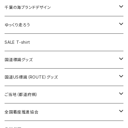
選手ステッカー
缶バッジ54mm
キャップ
キーホルダー
缶バッジ
JAGUARさんコラボグッズ
缶バッジ
キャップ
Tシャツ
千葉の海ブランドデザイン
選手缶バッジ54mm
Tシャツ
トートバッグ
クリアファイル
キーホルダー
サコッシュ
クリアファイル
エコバッグ
キャップ
Tシャツ
ゆっくり走ろう
ステッカー
ランチバッグ
クリアファイル
ホテルキーホルダー
マスク
ステッカー
ステッカー
キャップ
Tシャツ
SALE T-shirt
エコバッグ
モーテルキーホルダー
エコバッグ
モーテルキーホルダー
ホテルキーホルダー
ステッカー
ステッカー
国道標識グッズ
トートバッグ
千葉ロッテマリーンズコラボ
ホテルキーホルダー
ホテルキーホルダー
ステッカー
国道US標識（ROUTE）グッズ
国道0～99号線
トートバッグ
Tシャツ
ステッカー
ご当地（都道府県）
国道100～199号線
ROUTE 0～99号線
キャップ
Tシャツ
北海道
全国着座推進協会
国道200～299号線
ROUTE100～199号線