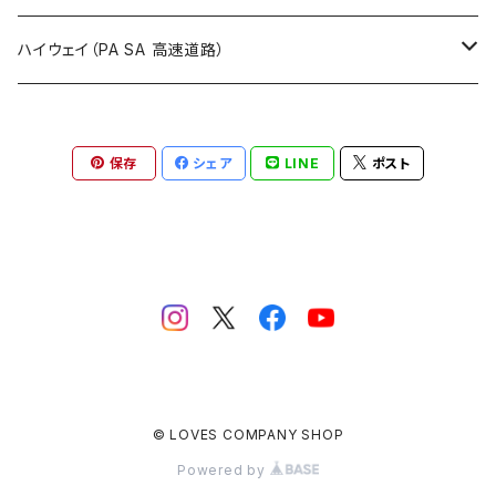
ROUTE900～1000号線
ROUTE 800～899号線
ROUTE 700～799号線
群馬県
Tシャツ
ハイウェイ（PA SA 高速道路）
ROUTE 900～1000号線
ROUTE 800～899号線
埼玉県
キャップ
ホテルキーホルダー
ROUTE 900～1000号線
保存
シェア
LINE
ポスト
Tシャツ
千葉県
ステッカー
ステッカー
Tシャツ
東京都
缶バッジ
ステッカー
神奈川県
アクリルキーホルダー
キャップ
新潟県
ホテルキーホルダー
© LOVES COMPANY SHOP
ホテルキーホルダー
富山県
クリアファイル
Powered by