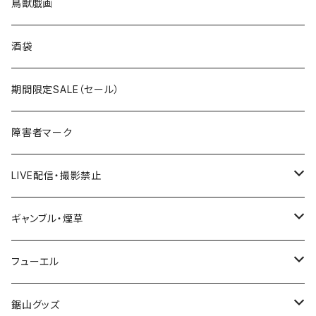
ROUTE 0～99号線
キャップ
青森県
ステッカー
鳥獣戯画
国道300～399号線
ROUTE200～299号線
ROUTE 100～199号線
ROUTE 0～99号線
岩手県
酒袋
国道400～499号線
ROUTE300～399号線
ROUTE 200～299号線
ROUTE 100～199号線
宮城県
期間限定SALE（セール）
国道500～599号線
ROUTE400～499号線
ROUTE 300～399号線
ROUTE 200～299号線
秋田県
障害者マーク
国道600～699号線
ROUTE500～599号線
ROUTE 400～499号線
ROUTE 300～399号線
Tシャツ
山形県
LIVE配信・撮影禁止
国道700～799号線
ROUTE600～699号線
ROUTE 500～599号線
ROUTE 400～499号線
ステッカー
福島県
LIVE配信禁止
ギャンブル・煙草
国道800～899号線
ROUTE700～799号線
ROUTE 600～699号線
ROUTE 500～599号線
茨城県
撮影禁止
ホテルキーホルダー
フューエル
国道900～1000号線
ROUTE800～899号線
ROUTE 700～799号線
ROUTE 600～699号線
栃木県
たばこ・禁煙ステッカー
ステッカー
鋸山グッズ