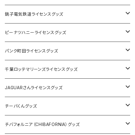
Tシャツ
銚子電気鉄道ライセンスグッズ
キャップ
ステッカー
ピーナツハニーライセンスグッズ
ステッカー
缶バッジ
Tシャツ
パンク町田ライセンスグッズ
缶バッジ
アクリルキーホルダー
キャップ
Tシャツ
千葉ロッテマリーンズライセンスグッズ
ホテルキーホルダー
ホテルキーホルダー
バッグ
キャップ
ステッカー
JAGUARさんライセンスグッズ
ステッカー
クリアファイル
ステッカー
バッグ
缶バッジ
Tシャツ
チーバくんグッズ
ステッカー大
缶バッジ32mm
Tシャツ
缶バッジ
ステッカー
エコバッグ
ステッカー
Tシャツ
チバフォルニア（CHIBAFORNIA）グッズ