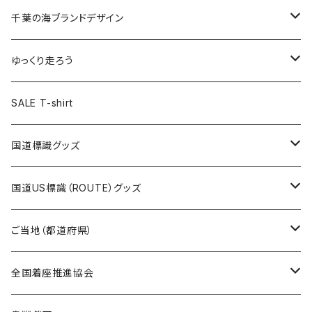
選手ステッカー
缶バッジ54mm
キャップ
キーホルダー
缶バッジ
JAGUARさんコラボグッズ
缶バッジ
キャップ
Tシャツ
千葉の海ブランドデザイン
選手缶バッジ54mm
Tシャツ
トートバッグ
クリアファイル
キーホルダー
サコッシュ
クリアファイル
エコバッグ
キャップ
Tシャツ
ゆっくり走ろう
ステッカー
ランチバッグ
クリアファイル
ホテルキーホルダー
マスク
ステッカー
ステッカー
キャップ
Tシャツ
SALE T-shirt
エコバッグ
モーテルキーホルダー
エコバッグ
モーテルキーホルダー
ホテルキーホルダー
ステッカー
ステッカー
国道標識グッズ
トートバッグ
千葉ロッテマリーンズコラボ
ホテルキーホルダー
ホテルキーホルダー
ステッカー
国道US標識（ROUTE）グッズ
国道0～99号線
トートバッグ
Tシャツ
ステッカー
ご当地（都道府県）
国道100～199号線
ROUTE 0～99号線
キャップ
Tシャツ
北海道
全国着座推進協会
国道200～299号線
ROUTE100～199号線