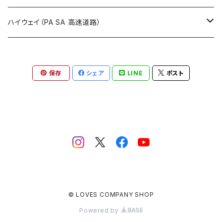
ROUTE900～1000号線
ROUTE 800～899号線
ROUTE 700～799号線
群馬県
Tシャツ
ハイウェイ（PA SA 高速道路）
ROUTE 900～1000号線
ROUTE 800～899号線
埼玉県
キャップ
ホテルキーホルダー
ROUTE 900～1000号線
保存
シェア
LINE
ポスト
Tシャツ
千葉県
ステッカー
ステッカー
Tシャツ
東京都
缶バッジ
ステッカー
神奈川県
アクリルキーホルダー
キャップ
新潟県
ホテルキーホルダー
© LOVES COMPANY SHOP
ホテルキーホルダー
富山県
クリアファイル
Powered by