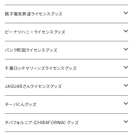
Tシャツ
銚子電気鉄道ライセンスグッズ
キャップ
ステッカー
ピーナツハニーライセンスグッズ
ステッカー
缶バッジ
Tシャツ
パンク町田ライセンスグッズ
缶バッジ
アクリルキーホルダー
キャップ
Tシャツ
千葉ロッテマリーンズライセンスグッズ
ホテルキーホルダー
ホテルキーホルダー
バッグ
キャップ
ステッカー
JAGUARさんライセンスグッズ
ステッカー
クリアファイル
ステッカー
バッグ
缶バッジ
Tシャツ
チーバくんグッズ
ステッカー大
缶バッジ32mm
Tシャツ
缶バッジ
ステッカー
エコバッグ
ステッカー
Tシャツ
チバフォルニア（CHIBAFORNIA）グッズ