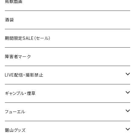
ROUTE 0～99号線
キャップ
青森県
ステッカー
鳥獣戯画
国道300～399号線
ROUTE200～299号線
ROUTE 100～199号線
ROUTE 0～99号線
岩手県
酒袋
国道400～499号線
ROUTE300～399号線
ROUTE 200～299号線
ROUTE 100～199号線
宮城県
期間限定SALE（セール）
国道500～599号線
ROUTE400～499号線
ROUTE 300～399号線
ROUTE 200～299号線
秋田県
障害者マーク
国道600～699号線
ROUTE500～599号線
ROUTE 400～499号線
ROUTE 300～399号線
Tシャツ
山形県
LIVE配信・撮影禁止
国道700～799号線
ROUTE600～699号線
ROUTE 500～599号線
ROUTE 400～499号線
ステッカー
福島県
LIVE配信禁止
ギャンブル・煙草
国道800～899号線
ROUTE700～799号線
ROUTE 600～699号線
ROUTE 500～599号線
茨城県
撮影禁止
ホテルキーホルダー
フューエル
国道900～1000号線
ROUTE800～899号線
ROUTE 700～799号線
ROUTE 600～699号線
栃木県
たばこ・禁煙ステッカー
ステッカー
鋸山グッズ