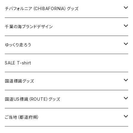
ステッカー大
缶バッジ32mm
Tシャツ
缶バッジ
ステッカー
エコバッグ
ステッカー
Tシャツ
チバフォルニア（CHIBAFORNIA）グッズ
選手ステッカー
缶バッジ54mm
キャップ
キーホルダー
缶バッジ
JAGUARさんコラボグッズ
缶バッジ
キャップ
Tシャツ
千葉の海ブランドデザイン
選手缶バッジ54mm
Tシャツ
トートバッグ
クリアファイル
キーホルダー
サコッシュ
クリアファイル
エコバッグ
キャップ
Tシャツ
ゆっくり走ろう
ステッカー
ランチバッグ
クリアファイル
ホテルキーホルダー
マスク
ステッカー
ステッカー
キャップ
Tシャツ
SALE T-shirt
エコバッグ
モーテルキーホルダー
エコバッグ
モーテルキーホルダー
ホテルキーホルダー
ステッカー
ステッカー
国道標識グッズ
トートバッグ
千葉ロッテマリーンズコラボ
ホテルキーホルダー
ホテルキーホルダー
ステッカー
国道US標識（ROUTE）グッズ
国道0～99号線
トートバッグ
Tシャツ
ステッカー
ご当地（都道府県）
国道100～199号線