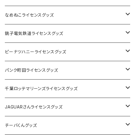
なめねこライセンスグッズ
Tシャツ
銚子電気鉄道ライセンスグッズ
キャップ
ステッカー
ピーナツハニーライセンスグッズ
ステッカー
缶バッジ
Tシャツ
パンク町田ライセンスグッズ
缶バッジ
アクリルキーホルダー
キャップ
Tシャツ
千葉ロッテマリーンズライセンスグッズ
ホテルキーホルダー
ホテルキーホルダー
バッグ
キャップ
ステッカー
JAGUARさんライセンスグッズ
ステッカー
クリアファイル
ステッカー
バッグ
缶バッジ
Tシャツ
チーバくんグッズ