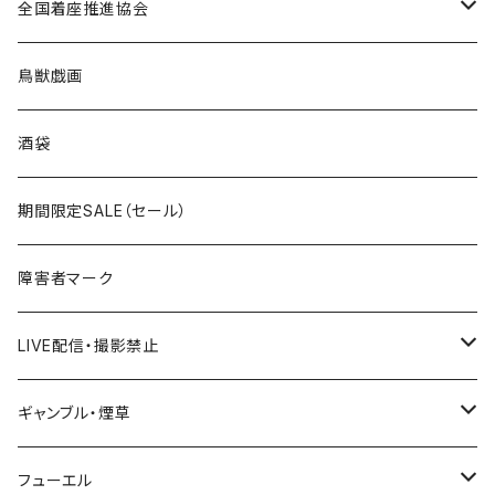
ROUTE 0～99号線
キャップ
Tシャツ
北海道
全国着座推進協会
国道200～299号線
ROUTE100～199号線
ROUTE 0～99号線
キャップ
青森県
ステッカー
鳥獣戯画
国道300～399号線
ROUTE200～299号線
ROUTE 100～199号線
ROUTE 0～99号線
岩手県
酒袋
国道400～499号線
ROUTE300～399号線
ROUTE 200～299号線
ROUTE 100～199号線
宮城県
期間限定SALE（セール）
国道500～599号線
ROUTE400～499号線
ROUTE 300～399号線
ROUTE 200～299号線
秋田県
障害者マーク
国道600～699号線
ROUTE500～599号線
ROUTE 400～499号線
ROUTE 300～399号線
Tシャツ
山形県
LIVE配信・撮影禁止
国道700～799号線
ROUTE600～699号線
ROUTE 500～599号線
ROUTE 400～499号線
ステッカー
福島県
LIVE配信禁止
ギャンブル・煙草
国道800～899号線
ROUTE700～799号線
ROUTE 600～699号線
ROUTE 500～599号線
茨城県
撮影禁止
ホテルキーホルダー
フューエル