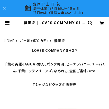
定休日：土・日・祝
夏季休業：8月8日㈯～16日㈰
17日㈪より通常営業いたいします
静岡県 | LOVES COMPANY SHO
P
HOME
ご当地（都道府県）
静岡県
LOVES COMPANY SHOP
千葉の英雄JAGUARさん、パンク町田、ピーナツハニー、チーバく
ん、千葉ロッテマリーンズ、なめねこ、全国ご当地、etc.
Tシャツなどグッズ企画販売