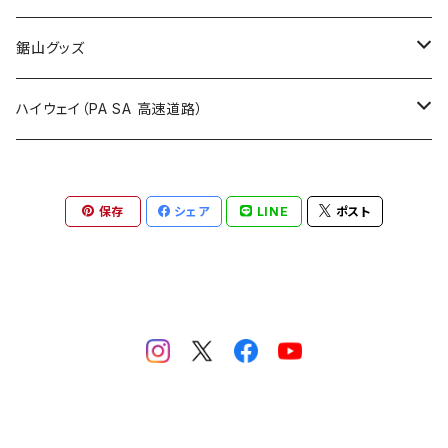
国道900～1000号線
ROUTE800～899号線
ROUTE 700～799号線
ROUTE 600～699号線
栃木県
たばこ・禁煙ステッカー
ステッカー
鋸山グッズ
ROUTE900～1000号線
ROUTE 800～899号線
ROUTE 700～799号線
群馬県
Tシャツ
ハイウェイ（PA SA 高速道路）
ROUTE 900～1000号線
ROUTE 800～899号線
埼玉県
キャップ
ホテルキーホルダー
ROUTE 900～1000号線
保存
シェア
LINE
ポスト
Tシャツ
千葉県
ステッカー
ステッカー
Tシャツ
東京都
缶バッジ
ステッカー
神奈川県
アクリルキーホルダー
キャップ
新潟県
ホテルキーホルダー