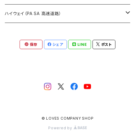
ROUTE900～1000号線
ROUTE 800～899号線
ROUTE 700～799号線
群馬県
Tシャツ
ハイウェイ（PA SA 高速道路）
ROUTE 900～1000号線
ROUTE 800～899号線
埼玉県
キャップ
ホテルキーホルダー
ROUTE 900～1000号線
保存
シェア
LINE
ポスト
Tシャツ
千葉県
ステッカー
ステッカー
Tシャツ
東京都
缶バッジ
ステッカー
神奈川県
アクリルキーホルダー
キャップ
新潟県
ホテルキーホルダー
© LOVES COMPANY SHOP
ホテルキーホルダー
富山県
クリアファイル
Powered by