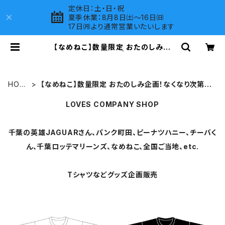
定休日：土・日・祝
夏季休業：8月8日㈯～16日㈰
17日㈪より通常営業いたいします
【なめねこ】数量限定 おたのしみ企
画！なくなり次第終了 | LOVES COM
PANY SHOP
HOM
【なめねこ】数量限定 おたのしみ企画！なくなり次第終
E
了
LOVES COMPANY SHOP
千葉の英雄JAGUARさん、パンク町田、ピーナツハニー、チーバく
ん、千葉ロッテマリーンズ、なめねこ、全国ご当地、etc.
Tシャツなどグッズ企画販売