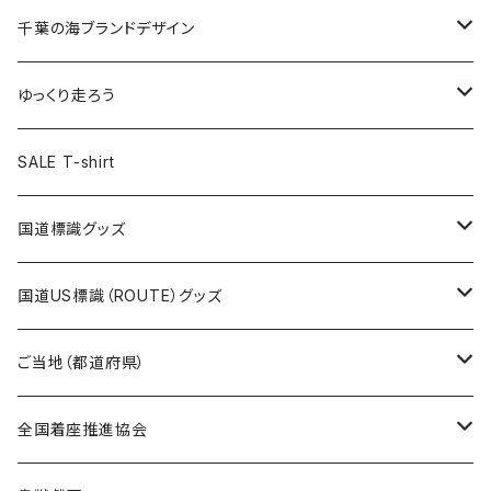
選手ステッカー
缶バッジ54mm
キャップ
キーホルダー
缶バッジ
JAGUARさんコラボグッズ
缶バッジ
キャップ
Tシャツ
千葉の海ブランドデザイン
選手缶バッジ54mm
Tシャツ
トートバッグ
クリアファイル
キーホルダー
サコッシュ
クリアファイル
エコバッグ
キャップ
Tシャツ
ゆっくり走ろう
ステッカー
ランチバッグ
クリアファイル
ホテルキーホルダー
マスク
ステッカー
ステッカー
キャップ
Tシャツ
SALE T-shirt
エコバッグ
モーテルキーホルダー
エコバッグ
モーテルキーホルダー
ホテルキーホルダー
ステッカー
ステッカー
国道標識グッズ
トートバッグ
千葉ロッテマリーンズコラボ
ホテルキーホルダー
ホテルキーホルダー
ステッカー
国道US標識（ROUTE）グッズ
国道0～99号線
トートバッグ
Tシャツ
ステッカー
ご当地（都道府県）
国道100～199号線
ROUTE 0～99号線
キャップ
Tシャツ
北海道
全国着座推進協会
国道200～299号線
ROUTE100～199号線