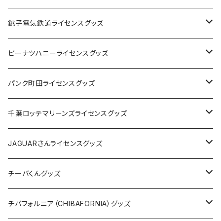
Tシャツ
銚子電気鉄道ライセンスグッズ
キャップ
ステッカー
ピーナツハニーライセンスグッズ
ステッカー
缶バッジ
Tシャツ
パンク町田ライセンスグッズ
缶バッジ
アクリルキーホルダー
キャップ
Tシャツ
千葉ロッテマリーンズライセンスグッズ
ホテルキーホルダー
ホテルキーホルダー
バッグ
キャップ
ステッカー
JAGUARさんライセンスグッズ
ステッカー
クリアファイル
ステッカー
バッグ
缶バッジ
Tシャツ
チーバくんグッズ
ステッカー大
缶バッジ32mm
Tシャツ
缶バッジ
ステッカー
エコバッグ
ステッカー
Tシャツ
チバフォルニア（CHIBAFORNIA）グッズ