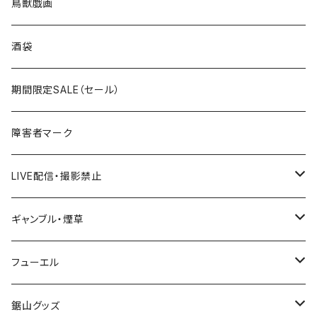
ROUTE 0～99号線
キャップ
青森県
ステッカー
鳥獣戯画
国道300～399号線
ROUTE200～299号線
ROUTE 100～199号線
ROUTE 0～99号線
岩手県
酒袋
国道400～499号線
ROUTE300～399号線
ROUTE 200～299号線
ROUTE 100～199号線
宮城県
期間限定SALE（セール）
国道500～599号線
ROUTE400～499号線
ROUTE 300～399号線
ROUTE 200～299号線
秋田県
障害者マーク
国道600～699号線
ROUTE500～599号線
ROUTE 400～499号線
ROUTE 300～399号線
Tシャツ
山形県
LIVE配信・撮影禁止
国道700～799号線
ROUTE600～699号線
ROUTE 500～599号線
ROUTE 400～499号線
ステッカー
福島県
LIVE配信禁止
ギャンブル・煙草
国道800～899号線
ROUTE700～799号線
ROUTE 600～699号線
ROUTE 500～599号線
茨城県
撮影禁止
ホテルキーホルダー
フューエル
国道900～1000号線
ROUTE800～899号線
ROUTE 700～799号線
ROUTE 600～699号線
栃木県
たばこ・禁煙ステッカー
ステッカー
鋸山グッズ