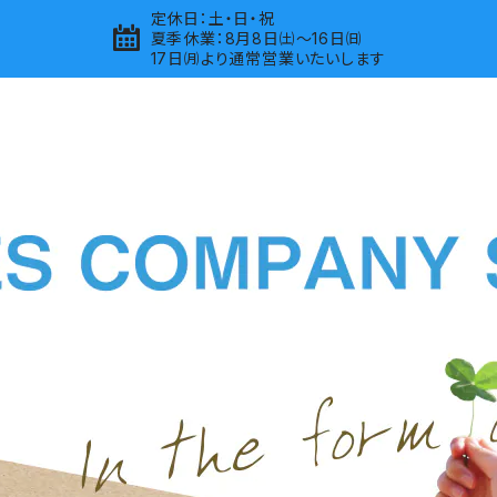
定休日：土・日・祝
夏季休業：8月8日㈯～16日㈰
17日㈪より通常営業いたいします