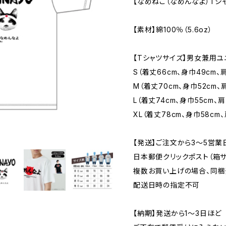
【なめねこ（なめんなよ）Tシ
【素材】綿100％（5.6oz）
【Tシャツサイズ】男女兼用ユ
S（着丈66cm、身巾49cm、肩
M（着丈70cm、身巾52cm、
L（着丈74cm、身巾55cm、肩
XL（着丈78cm、身巾58cm、
【発送】ご注文から3〜5営業
日本郵便クリックポスト（箱サイズ
複数お買い上げの場合、同梱
配送日時の指定不可
【納期】発送から1〜3日ほど