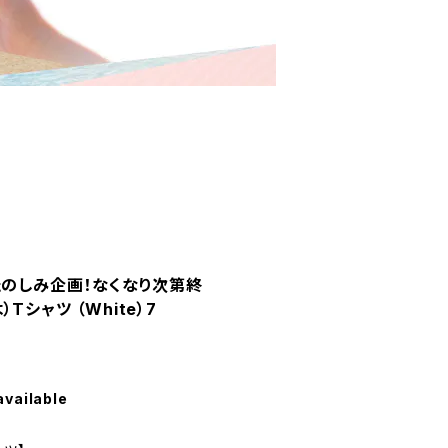
たのしみ企画！なくなり次第終
シャツ （White）7
available