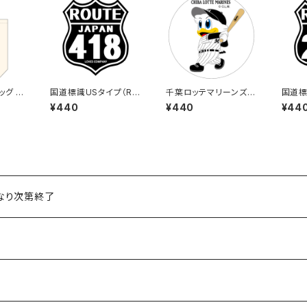
ッグ D
国道標識USタイプ（RO
千葉ロッテマリーンズス
国道標
UTE）ステッカー 418号
テッカー8
UTE）
¥440
¥440
¥44
線（ブラック）
号線（
くなり次第終了