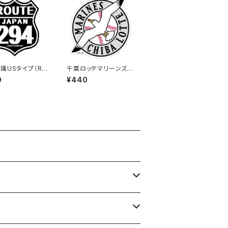
識USタイプ（RO
千葉ロッテマリーンズス
ステッカー 294
テッカー15
0
¥440
ブラック）