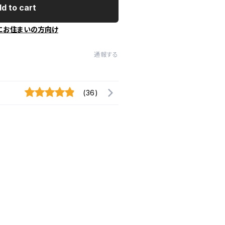
d to cart
にお住まいの方向け
通報する
(36)