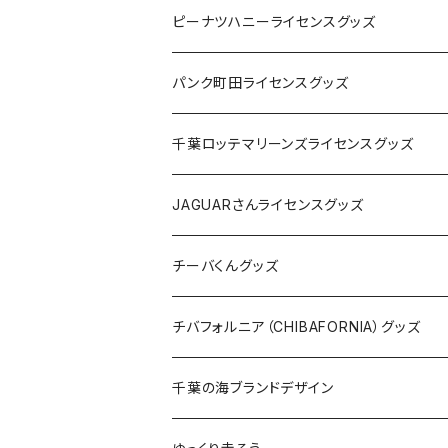
キャップ
ステッカー
ピーナツハニーライセンスグッズ
ステッカー
缶バッジ
Tシャツ
パンク町田ライセンスグッズ
缶バッジ
アクリルキーホルダー
キャップ
Tシャツ
千葉ロッテマリーンズライセンスグッズ
ホテルキーホルダー
ホテルキーホルダー
バッグ
キャップ
ステッカー
JAGUARさんライセンスグッズ
ステッカー
クリアファイル
ステッカー
バッグ
缶バッジ
Tシャツ
チーバくんグッズ
ステッカー大
缶バッジ32mm
Tシャツ
缶バッジ
ステッカー
エコバッグ
ステッカー
Tシャツ
チバフォルニア（CHIBAFORNIA）グッズ
選手ステッカー
缶バッジ54mm
キャップ
キーホルダー
缶バッジ
JAGUARさんコラボグッズ
缶バッジ
キャップ
Tシャツ
千葉の海ブランドデザイン
選手缶バッジ54mm
Tシャツ
トートバッグ
クリアファイル
キーホルダー
サコッシュ
クリアファイル
エコバッグ
キャップ
Tシャツ