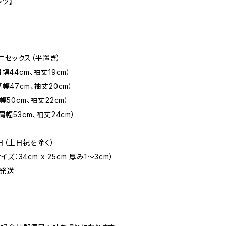
ャツ】
ニセックス（平置き）
幅44cm、袖丈19cm）
肩幅47cm、袖丈20cm）
幅50cm、袖丈22cm）
肩幅53cm、袖丈24cm）
日（土日祝を除く）
：34cm x 25cm 厚み1〜3cm）
発送