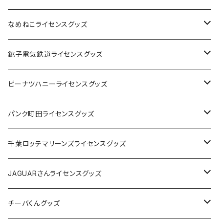
なめねこライセンスグッズ
Tシャツ
銚子電気鉄道ライセンスグッズ
キャップ
ステッカー
ピーナツハニーライセンスグッズ
ステッカー
缶バッジ
Tシャツ
パンク町田ライセンスグッズ
缶バッジ
アクリルキーホルダー
キャップ
Tシャツ
千葉ロッテマリーンズライセンスグッズ
ホテルキーホルダー
ホテルキーホルダー
バッグ
キャップ
ステッカー
JAGUARさんライセンスグッズ
ステッカー
クリアファイル
ステッカー
バッグ
缶バッジ
Tシャツ
チーバくんグッズ