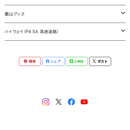
国道900～1000号線
ROUTE800～899号線
ROUTE 700～799号線
ROUTE 600～699号線
栃木県
たばこ・禁煙ステッカー
ステッカー
鋸山グッズ
ROUTE900～1000号線
ROUTE 800～899号線
ROUTE 700～799号線
群馬県
Tシャツ
ハイウェイ（PA SA 高速道路）
ROUTE 900～1000号線
ROUTE 800～899号線
埼玉県
キャップ
ホテルキーホルダー
ROUTE 900～1000号線
保存
シェア
LINE
ポスト
Tシャツ
千葉県
ステッカー
ステッカー
Tシャツ
東京都
缶バッジ
ステッカー
神奈川県
アクリルキーホルダー
キャップ
新潟県
ホテルキーホルダー