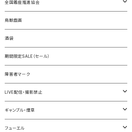
ROUTE 0～99号線
キャップ
Tシャツ
北海道
全国着座推進協会
国道200～299号線
ROUTE100～199号線
ROUTE 0～99号線
キャップ
青森県
ステッカー
鳥獣戯画
国道300～399号線
ROUTE200～299号線
ROUTE 100～199号線
ROUTE 0～99号線
岩手県
酒袋
国道400～499号線
ROUTE300～399号線
ROUTE 200～299号線
ROUTE 100～199号線
宮城県
期間限定SALE（セール）
国道500～599号線
ROUTE400～499号線
ROUTE 300～399号線
ROUTE 200～299号線
秋田県
障害者マーク
国道600～699号線
ROUTE500～599号線
ROUTE 400～499号線
ROUTE 300～399号線
Tシャツ
山形県
LIVE配信・撮影禁止
国道700～799号線
ROUTE600～699号線
ROUTE 500～599号線
ROUTE 400～499号線
ステッカー
福島県
LIVE配信禁止
ギャンブル・煙草
国道800～899号線
ROUTE700～799号線
ROUTE 600～699号線
ROUTE 500～599号線
茨城県
撮影禁止
ホテルキーホルダー
フューエル