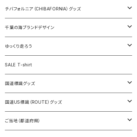
ステッカー大
缶バッジ32mm
Tシャツ
缶バッジ
ステッカー
エコバッグ
ステッカー
Tシャツ
チバフォルニア（CHIBAFORNIA）グッズ
選手ステッカー
缶バッジ54mm
キャップ
キーホルダー
缶バッジ
JAGUARさんコラボグッズ
缶バッジ
キャップ
Tシャツ
千葉の海ブランドデザイン
選手缶バッジ54mm
Tシャツ
トートバッグ
クリアファイル
キーホルダー
サコッシュ
クリアファイル
エコバッグ
キャップ
Tシャツ
ゆっくり走ろう
ステッカー
ランチバッグ
クリアファイル
ホテルキーホルダー
マスク
ステッカー
ステッカー
キャップ
Tシャツ
SALE T-shirt
エコバッグ
モーテルキーホルダー
エコバッグ
モーテルキーホルダー
ホテルキーホルダー
ステッカー
ステッカー
国道標識グッズ
トートバッグ
千葉ロッテマリーンズコラボ
ホテルキーホルダー
ホテルキーホルダー
ステッカー
国道US標識（ROUTE）グッズ
国道0～99号線
トートバッグ
Tシャツ
ステッカー
ご当地（都道府県）
国道100～199号線