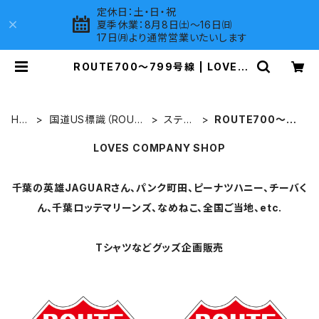
定休日：土・日・祝
夏季休業：8月8日㈯～16日㈰
17日㈪より通常営業いたいします
ROUTE700～799号線 | LOVES
COMPANY SHOP
HO
国道US標識（ROUT
ステッ
ROUTE700～79
ME
E）グッズ
カー
9号線
LOVES COMPANY SHOP
千葉の英雄JAGUARさん、パンク町田、ピーナツハニー、チーバく
ん、千葉ロッテマリーンズ、なめねこ、全国ご当地、etc.
Tシャツなどグッズ企画販売