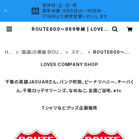
定休日：土・日・祝
夏季休業：8月8日㈯～16日㈰
17日㈪より通常営業いたいします
ROUTE600～699号線 | LOVES
COMPANY SHOP
HO
国道US標識（ROUT
ステッ
ROUTE600～69
ME
E）グッズ
カー
9号線
LOVES COMPANY SHOP
千葉の英雄JAGUARさん、パンク町田、ピーナツハニー、チーバく
ん、千葉ロッテマリーンズ、なめねこ、全国ご当地、etc.
Tシャツなどグッズ企画販売