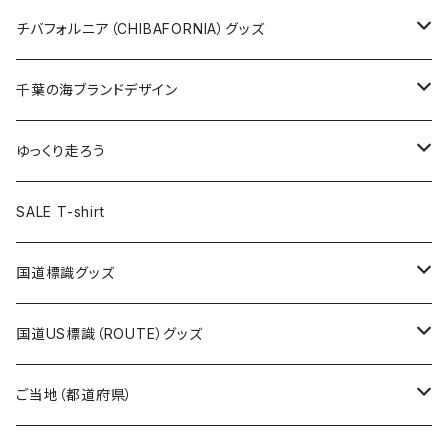
ステッカー大
缶バッジ32mm
Tシャツ
缶バッジ
ステッカー
エコバッグ
ステッカー
Tシャツ
チバフォルニア（CHIBAFORNIA）グッズ
選手ステッカー
缶バッジ54mm
キャップ
キーホルダー
缶バッジ
JAGUARさんコラボグッズ
缶バッジ
キャップ
Tシャツ
千葉の海ブランドデザイン
選手缶バッジ54mm
Tシャツ
トートバッグ
クリアファイル
キーホルダー
サコッシュ
クリアファイル
エコバッグ
キャップ
Tシャツ
ゆっくり走ろう
ステッカー
ランチバッグ
クリアファイル
ホテルキーホルダー
マスク
ステッカー
ステッカー
キャップ
Tシャツ
SALE T-shirt
エコバッグ
モーテルキーホルダー
エコバッグ
モーテルキーホルダー
ホテルキーホルダー
ステッカー
ステッカー
国道標識グッズ
トートバッグ
千葉ロッテマリーンズコラボ
ホテルキーホルダー
ホテルキーホルダー
ステッカー
国道US標識（ROUTE）グッズ
国道0～99号線
トートバッグ
Tシャツ
ステッカー
ご当地（都道府県）
国道100～199号線