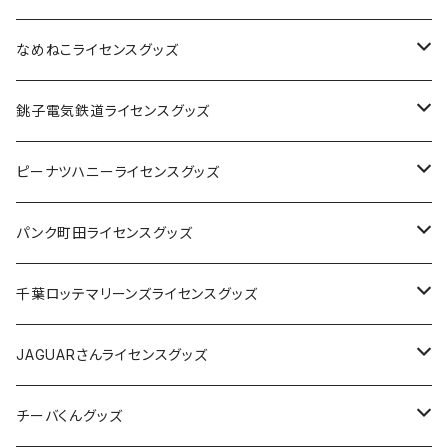
なめねこライセンスグッズ
Tシャツ
銚子電気鉄道ライセンスグッズ
キャップ
ステッカー
ピーナツハニーライセンスグッズ
ステッカー
缶バッジ
Tシャツ
パンク町田ライセンスグッズ
缶バッジ
アクリルキーホルダー
キャップ
Tシャツ
千葉ロッテマリーンズライセンスグッズ
ホテルキーホルダー
ホテルキーホルダー
バッグ
キャップ
ステッカー
JAGUARさんライセンスグッズ
ステッカー
クリアファイル
ステッカー
バッグ
缶バッジ
Tシャツ
チーバくんグッズ