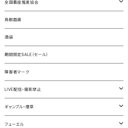
ROUTE 0～99号線
キャップ
Tシャツ
北海道
全国着座推進協会
国道200～299号線
ROUTE100～199号線
ROUTE 0～99号線
キャップ
青森県
ステッカー
鳥獣戯画
国道300～399号線
ROUTE200～299号線
ROUTE 100～199号線
ROUTE 0～99号線
岩手県
酒袋
国道400～499号線
ROUTE300～399号線
ROUTE 200～299号線
ROUTE 100～199号線
宮城県
期間限定SALE（セール）
国道500～599号線
ROUTE400～499号線
ROUTE 300～399号線
ROUTE 200～299号線
秋田県
障害者マーク
国道600～699号線
ROUTE500～599号線
ROUTE 400～499号線
ROUTE 300～399号線
Tシャツ
山形県
LIVE配信・撮影禁止
国道700～799号線
ROUTE600～699号線
ROUTE 500～599号線
ROUTE 400～499号線
ステッカー
福島県
LIVE配信禁止
ギャンブル・煙草
国道800～899号線
ROUTE700～799号線
ROUTE 600～699号線
ROUTE 500～599号線
茨城県
撮影禁止
ホテルキーホルダー
フューエル