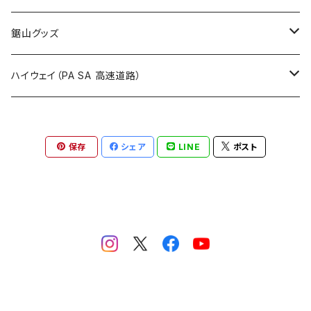
国道900～1000号線
ROUTE800～899号線
ROUTE 700～799号線
ROUTE 600～699号線
栃木県
たばこ・禁煙ステッカー
ステッカー
鋸山グッズ
ROUTE900～1000号線
ROUTE 800～899号線
ROUTE 700～799号線
群馬県
Tシャツ
ハイウェイ（PA SA 高速道路）
ROUTE 900～1000号線
ROUTE 800～899号線
埼玉県
キャップ
ホテルキーホルダー
ROUTE 900～1000号線
保存
シェア
LINE
ポスト
Tシャツ
千葉県
ステッカー
ステッカー
Tシャツ
東京都
缶バッジ
ステッカー
神奈川県
アクリルキーホルダー
キャップ
新潟県
ホテルキーホルダー