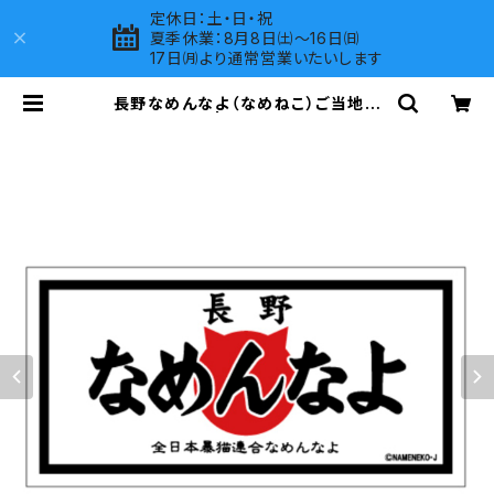
定休日：土・日・祝
夏季休業：8月8日㈯～16日㈰
17日㈪より通常営業いたいします
長野なめんなよ（なめねこ）ご当地ス
テッカー B-3 | LOVES COMPANY
SHOP