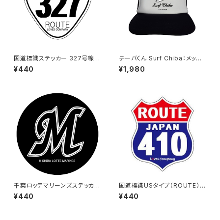
国道標識ステッカー 327号線
チーバくん Surf Chiba：メッシ
（ホワイト）
ュキャップ（Aホワイト）
¥440
¥1,980
千葉ロッテマリーンズステッカー
国道標識USタイプ（ROUTE）ス
6
テッカー 410号線
¥440
¥440