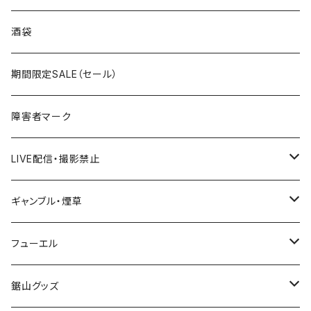
国道300～399号線
ROUTE200～299号線
ROUTE 100～199号線
ROUTE 0～99号線
岩手県
酒袋
国道400～499号線
ROUTE300～399号線
ROUTE 200～299号線
ROUTE 100～199号線
宮城県
期間限定SALE（セール）
国道500～599号線
ROUTE400～499号線
ROUTE 300～399号線
ROUTE 200～299号線
秋田県
障害者マーク
国道600～699号線
ROUTE500～599号線
ROUTE 400～499号線
ROUTE 300～399号線
Tシャツ
山形県
LIVE配信・撮影禁止
国道700～799号線
ROUTE600～699号線
ROUTE 500～599号線
ROUTE 400～499号線
ステッカー
福島県
LIVE配信禁止
ギャンブル・煙草
国道800～899号線
ROUTE700～799号線
ROUTE 600～699号線
ROUTE 500～599号線
茨城県
撮影禁止
ホテルキーホルダー
フューエル
国道900～1000号線
ROUTE800～899号線
ROUTE 700～799号線
ROUTE 600～699号線
栃木県
たばこ・禁煙ステッカー
ステッカー
鋸山グッズ
ROUTE900～1000号線
ROUTE 800～899号線
ROUTE 700～799号線