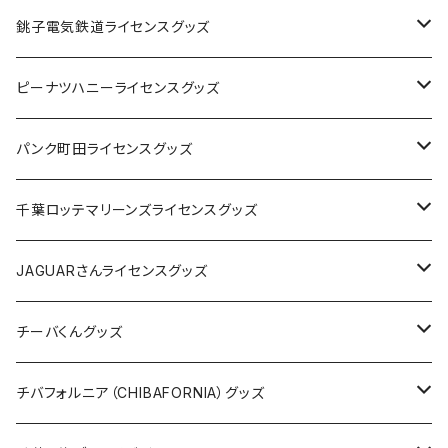
Tシャツ
銚子電気鉄道ライセンスグッズ
キャップ
ステッカー
ピーナツハニーライセンスグッズ
ステッカー
缶バッジ
Tシャツ
パンク町田ライセンスグッズ
缶バッジ
アクリルキーホルダー
キャップ
Tシャツ
千葉ロッテマリーンズライセンスグッズ
ホテルキーホルダー
ホテルキーホルダー
バッグ
キャップ
ステッカー
JAGUARさんライセンスグッズ
ステッカー
クリアファイル
ステッカー
バッグ
缶バッジ
Tシャツ
チーバくんグッズ
ステッカー大
缶バッジ32mm
Tシャツ
缶バッジ
ステッカー
エコバッグ
ステッカー
Tシャツ
チバフォルニア（CHIBAFORNIA）グッズ
選手ステッカー
缶バッジ54mm