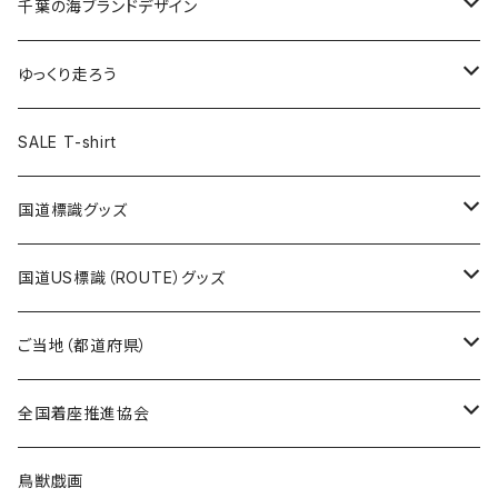
キャップ
キーホルダー
缶バッジ
JAGUARさんコラボグッズ
缶バッジ
キャップ
Tシャツ
千葉の海ブランドデザイン
選手缶バッジ54mm
Tシャツ
トートバッグ
クリアファイル
キーホルダー
サコッシュ
クリアファイル
エコバッグ
キャップ
Tシャツ
ゆっくり走ろう
ステッカー
ランチバッグ
クリアファイル
ホテルキーホルダー
マスク
ステッカー
ステッカー
キャップ
Tシャツ
SALE T-shirt
エコバッグ
モーテルキーホルダー
エコバッグ
モーテルキーホルダー
ホテルキーホルダー
ステッカー
ステッカー
国道標識グッズ
トートバッグ
千葉ロッテマリーンズコラボ
ホテルキーホルダー
ホテルキーホルダー
ステッカー
国道US標識（ROUTE）グッズ
国道0～99号線
トートバッグ
Tシャツ
ステッカー
ご当地（都道府県）
国道100～199号線
ROUTE 0～99号線
キャップ
Tシャツ
北海道
全国着座推進協会
国道200～299号線
ROUTE100～199号線
ROUTE 0～99号線
キャップ
青森県
ステッカー
鳥獣戯画