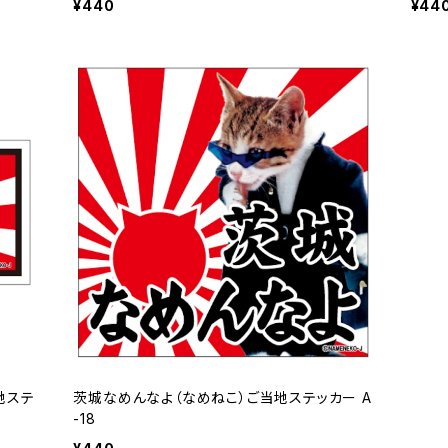
¥440
¥44
当地ステ
茨城なめんなよ（なめねこ）ご当地ステッカー A
-18