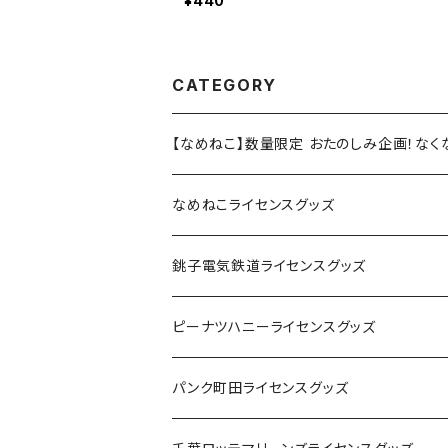
¥440
CATEGORY
【なめねこ】数量限定 おたのしみ企画！な
なめねこライセンスグッズ
Tシャツ
銚子電気鉄道ライセンスグッズ
キャップ
ステッカー
ピーナツハニーライセンスグッズ
ステッカー
缶バッジ
Tシャツ
パンク町田ライセンスグッズ
缶バッジ
アクリルキーホルダー
キャップ
Tシャツ