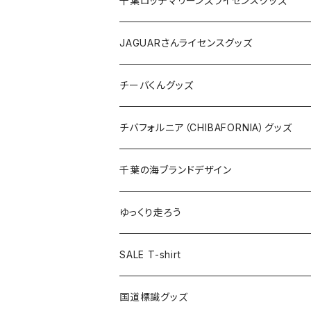
千葉ロッテマリーンズライセンスグッズ
ホテルキーホルダー
ホテルキーホルダー
バッグ
キャップ
ステッカー
JAGUARさんライセンスグッズ
ステッカー
クリアファイル
ステッカー
バッグ
缶バッジ
Tシャツ
チーバくんグッズ
ステッカー大
缶バッジ32mm
Tシャツ
缶バッジ
ステッカー
エコバッグ
ステッカー
Tシャツ
チバフォルニア（CHIBAFORNIA）グッズ
選手ステッカー
缶バッジ54mm
キャップ
キーホルダー
缶バッジ
JAGUARさんコラボグッズ
缶バッジ
キャップ
Tシャツ
千葉の海ブランドデザイン
選手缶バッジ54mm
Tシャツ
トートバッグ
クリアファイル
キーホルダー
サコッシュ
クリアファイル
エコバッグ
キャップ
Tシャツ
ゆっくり走ろう
ステッカー
ランチバッグ
クリアファイル
ホテルキーホルダー
マスク
ステッカー
ステッカー
キャップ
Tシャツ
SALE T-shirt
エコバッグ
モーテルキーホルダー
エコバッグ
モーテルキーホルダー
ホテルキーホルダー
ステッカー
ステッカー
国道標識グッズ