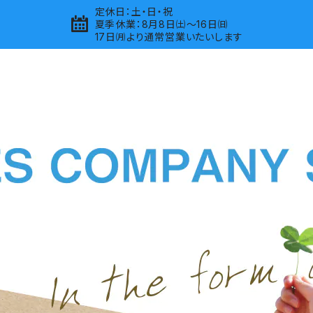
定休日：土・日・祝
夏季休業：8月8日㈯～16日㈰
17日㈪より通常営業いたいします