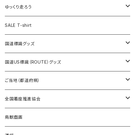
選手缶バッジ54mm
Tシャツ
トートバッグ
クリアファイル
キーホルダー
サコッシュ
クリアファイル
エコバッグ
キャップ
Tシャツ
ゆっくり走ろう
ステッカー
ランチバッグ
クリアファイル
ホテルキーホルダー
マスク
ステッカー
ステッカー
キャップ
Tシャツ
SALE T-shirt
エコバッグ
モーテルキーホルダー
エコバッグ
モーテルキーホルダー
ホテルキーホルダー
ステッカー
ステッカー
国道標識グッズ
トートバッグ
千葉ロッテマリーンズコラボ
ホテルキーホルダー
ホテルキーホルダー
ステッカー
国道US標識（ROUTE）グッズ
国道0～99号線
トートバッグ
Tシャツ
ステッカー
ご当地（都道府県）
国道100～199号線
ROUTE 0～99号線
キャップ
Tシャツ
北海道
全国着座推進協会
国道200～299号線
ROUTE100～199号線
ROUTE 0～99号線
キャップ
青森県
ステッカー
鳥獣戯画
国道300～399号線
ROUTE200～299号線
ROUTE 100～199号線
ROUTE 0～99号線