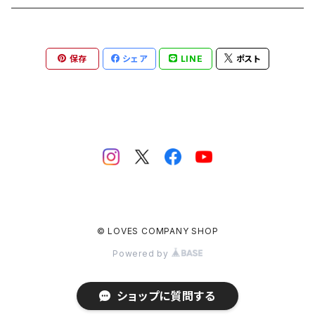
ROUTE 900～1000号線
ROUTE 800～899号線
埼玉県
キャップ
ホテルキーホルダー
ROUTE 900～1000号線
保存
シェア
LINE
ポスト
Tシャツ
千葉県
ステッカー
ステッカー
Tシャツ
東京都
缶バッジ
ステッカー
神奈川県
アクリルキーホルダー
キャップ
新潟県
ホテルキーホルダー
© LOVES COMPANY SHOP
ホテルキーホルダー
富山県
クリアファイル
Powered by
石川県
トートバッグ
ショップに質問する