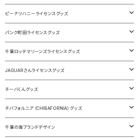
キャップ
ステッカー
ピーナツハニーライセンスグッズ
ステッカー
缶バッジ
Tシャツ
パンク町田ライセンスグッズ
缶バッジ
アクリルキーホルダー
キャップ
Tシャツ
千葉ロッテマリーンズライセンスグッズ
ホテルキーホルダー
ホテルキーホルダー
バッグ
キャップ
ステッカー
JAGUARさんライセンスグッズ
ステッカー
クリアファイル
ステッカー
バッグ
缶バッジ
Tシャツ
チーバくんグッズ
ステッカー大
缶バッジ32mm
Tシャツ
缶バッジ
ステッカー
エコバッグ
ステッカー
Tシャツ
チバフォルニア（CHIBAFORNIA）グッズ
選手ステッカー
缶バッジ54mm
キャップ
キーホルダー
缶バッジ
JAGUARさんコラボグッズ
缶バッジ
キャップ
Tシャツ
千葉の海ブランドデザイン