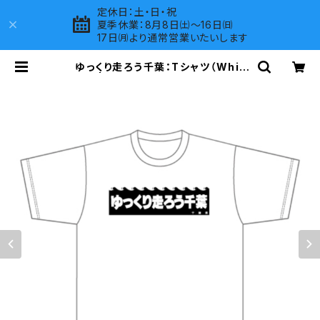
定休日：土・日・祝
夏季休業：8月8日㈯～16日㈰
17日㈪より通常営業いたいします
ゆっくり走ろう千葉：Tシャツ（Whit
e）B | LOVES COMPANY SHOP