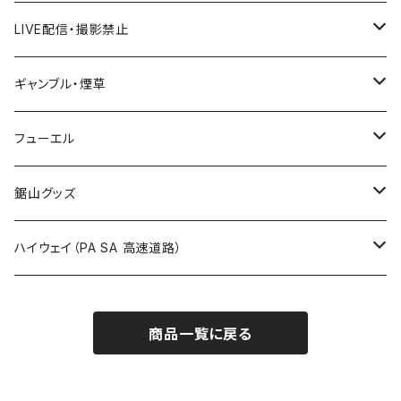
国道600～699号線
ROUTE500～599号線
ROUTE 400～499号線
ROUTE 300～399号線
Tシャツ
山形県
LIVE配信・撮影禁止
国道700～799号線
ROUTE600～699号線
ROUTE 500～599号線
ROUTE 400～499号線
ステッカー
福島県
LIVE配信禁止
ギャンブル・煙草
国道800～899号線
ROUTE700～799号線
ROUTE 600～699号線
ROUTE 500～599号線
茨城県
撮影禁止
ホテルキーホルダー
フューエル
国道900～1000号線
ROUTE800～899号線
ROUTE 700～799号線
ROUTE 600～699号線
栃木県
たばこ・禁煙ステッカー
ステッカー
鋸山グッズ
ROUTE900～1000号線
ROUTE 800～899号線
ROUTE 700～799号線
群馬県
Tシャツ
ハイウェイ（PA SA 高速道路）
ROUTE 900～1000号線
ROUTE 800～899号線
埼玉県
キャップ
ホテルキーホルダー
ROUTE 900～1000号線
商品一覧に戻る
Tシャツ
千葉県
ステッカー