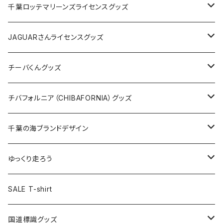
缶バッジ
アクリルキーホルダー
キャップ
Tシャツ
千葉ロッテマリーンズライセンスグッズ
ホテルキーホルダー
ホテルキーホルダー
バッグ
キャップ
ステッカー
JAGUARさんライセンスグッズ
ステッカー
クリアファイル
ステッカー
バッグ
缶バッジ
Tシャツ
チーバくんグッズ
ステッカー大
缶バッジ32mm
Tシャツ
缶バッジ
ステッカー
エコバッグ
ステッカー
Tシャツ
チバフォルニア（CHIBAFORNIA）グッズ
選手ステッカー
缶バッジ54mm
キャップ
キーホルダー
缶バッジ
JAGUARさんコラボグッズ
缶バッジ
キャップ
Tシャツ
千葉の海ブランドデザイン
選手缶バッジ54mm
Tシャツ
トートバッグ
クリアファイル
キーホルダー
サコッシュ
クリアファイル
エコバッグ
キャップ
Tシャツ
ゆっくり走ろう
ステッカー
ランチバッグ
クリアファイル
ホテルキーホルダー
マスク
ステッカー
ステッカー
キャップ
Tシャツ
SALE T-shirt
エコバッグ
モーテルキーホルダー
エコバッグ
モーテルキーホルダー
ホテルキーホルダー
ステッカー
ステッカー
国道標識グッズ