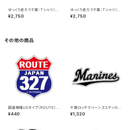
ゆっくり走ろう千葉：Tシャツ（Bl
ゆっくり走ろう千葉：Tシャツ（W
ack）B
hite）C
¥2,750
¥2,750
その他の商品
国道標識USタイプ（ROUTE）ス
千葉ロッテマリーンズステッカー
テッカー 327号線
16（特大）
¥440
¥1,320