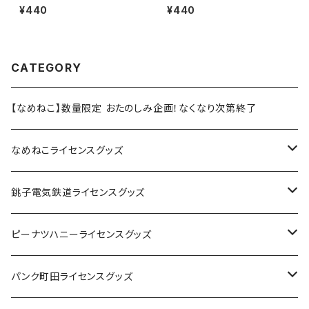
A）ステッカーB（Black）
11
¥440
¥440
CATEGORY
【なめねこ】数量限定 おたのしみ企画！なくなり次第終了
なめねこライセンスグッズ
Tシャツ
銚子電気鉄道ライセンスグッズ
キャップ
ステッカー
ピーナツハニーライセンスグッズ
ステッカー
缶バッジ
Tシャツ
パンク町田ライセンスグッズ