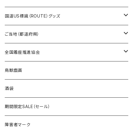
トートバッグ
千葉ロッテマリーンズコラボ
ホテルキーホルダー
ホテルキーホルダー
ステッカー
国道US標識（ROUTE）グッズ
国道0～99号線
トートバッグ
Tシャツ
ステッカー
ご当地（都道府県）
国道100～199号線
ROUTE 0～99号線
キャップ
Tシャツ
北海道
全国着座推進協会
国道200～299号線
ROUTE100～199号線
ROUTE 0～99号線
キャップ
青森県
ステッカー
鳥獣戯画
国道300～399号線
ROUTE200～299号線
ROUTE 100～199号線
ROUTE 0～99号線
岩手県
酒袋
国道400～499号線
ROUTE300～399号線
ROUTE 200～299号線
ROUTE 100～199号線
宮城県
期間限定SALE（セール）
国道500～599号線
ROUTE400～499号線
ROUTE 300～399号線
ROUTE 200～299号線
秋田県
障害者マーク