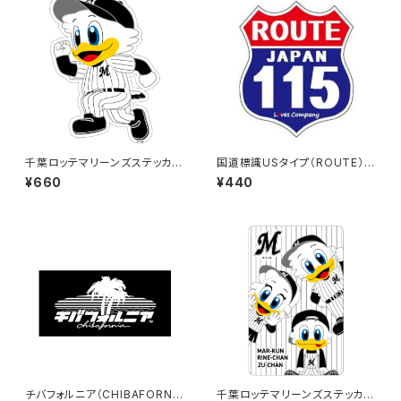
千葉ロッテマリーンズステッカー
国道標識USタイプ（ROUTE）ス
14（大）
テッカー 115号線
¥660
¥440
チバフォルニア（CHIBAFORNI
千葉ロッテマリーンズステッカー