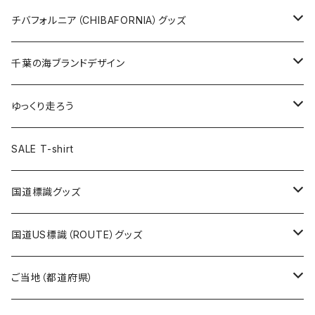
ステッカー大
缶バッジ32mm
Tシャツ
缶バッジ
ステッカー
エコバッグ
ステッカー
Tシャツ
チバフォルニア（CHIBAFORNIA）グッズ
選手ステッカー
缶バッジ54mm
キャップ
キーホルダー
缶バッジ
JAGUARさんコラボグッズ
缶バッジ
キャップ
Tシャツ
千葉の海ブランドデザイン
選手缶バッジ54mm
Tシャツ
トートバッグ
クリアファイル
キーホルダー
サコッシュ
クリアファイル
エコバッグ
キャップ
Tシャツ
ゆっくり走ろう
ステッカー
ランチバッグ
クリアファイル
ホテルキーホルダー
マスク
ステッカー
ステッカー
キャップ
Tシャツ
SALE T-shirt
エコバッグ
モーテルキーホルダー
エコバッグ
モーテルキーホルダー
ホテルキーホルダー
ステッカー
ステッカー
国道標識グッズ
トートバッグ
千葉ロッテマリーンズコラボ
ホテルキーホルダー
ホテルキーホルダー
ステッカー
国道US標識（ROUTE）グッズ
国道0～99号線
トートバッグ
Tシャツ
ステッカー
ご当地（都道府県）
国道100～199号線