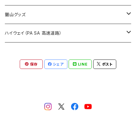
国道900～1000号線
ROUTE800～899号線
ROUTE 700～799号線
ROUTE 600～699号線
栃木県
たばこ・禁煙ステッカー
ステッカー
鋸山グッズ
ROUTE900～1000号線
ROUTE 800～899号線
ROUTE 700～799号線
群馬県
Tシャツ
ハイウェイ（PA SA 高速道路）
ROUTE 900～1000号線
ROUTE 800～899号線
埼玉県
キャップ
ホテルキーホルダー
ROUTE 900～1000号線
保存
シェア
LINE
ポスト
Tシャツ
千葉県
ステッカー
ステッカー
Tシャツ
東京都
缶バッジ
ステッカー
神奈川県
アクリルキーホルダー
キャップ
新潟県
ホテルキーホルダー