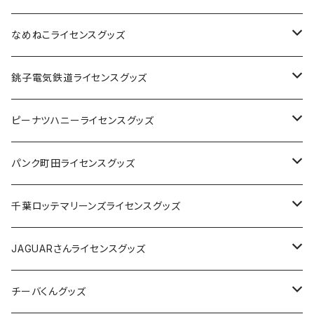
なめねこライセンスグッズ
Tシャツ
銚子電気鉄道ライセンスグッズ
キャップ
ステッカー
ピーナツハニーライセンスグッズ
ステッカー
缶バッジ
Tシャツ
パンク町田ライセンスグッズ
缶バッジ
アクリルキーホルダー
キャップ
Tシャツ
千葉ロッテマリーンズライセンスグッズ
ホテルキーホルダー
ホテルキーホルダー
バッグ
キャップ
ステッカー
JAGUARさんライセンスグッズ
ステッカー
クリアファイル
ステッカー
バッグ
缶バッジ
Tシャツ
チーバくんグッズ