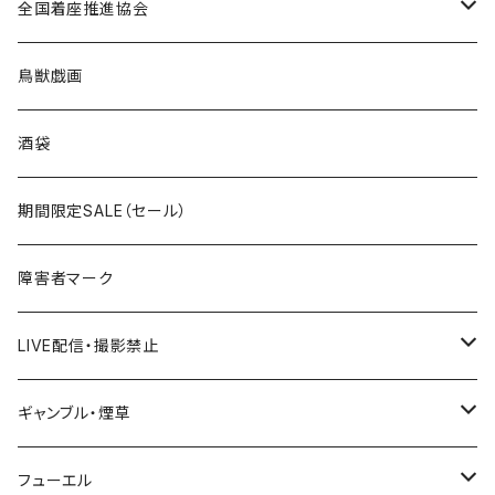
ROUTE 0～99号線
キャップ
Tシャツ
北海道
全国着座推進協会
国道200～299号線
ROUTE100～199号線
ROUTE 0～99号線
キャップ
青森県
ステッカー
鳥獣戯画
国道300～399号線
ROUTE200～299号線
ROUTE 100～199号線
ROUTE 0～99号線
岩手県
酒袋
国道400～499号線
ROUTE300～399号線
ROUTE 200～299号線
ROUTE 100～199号線
宮城県
期間限定SALE（セール）
国道500～599号線
ROUTE400～499号線
ROUTE 300～399号線
ROUTE 200～299号線
秋田県
障害者マーク
国道600～699号線
ROUTE500～599号線
ROUTE 400～499号線
ROUTE 300～399号線
Tシャツ
山形県
LIVE配信・撮影禁止
国道700～799号線
ROUTE600～699号線
ROUTE 500～599号線
ROUTE 400～499号線
ステッカー
福島県
LIVE配信禁止
ギャンブル・煙草
国道800～899号線
ROUTE700～799号線
ROUTE 600～699号線
ROUTE 500～599号線
茨城県
撮影禁止
ホテルキーホルダー
フューエル