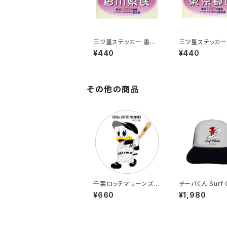
三ツ星ステッカー 香川
三ツ星ステッカー
県民(ピンク)
都民(ピンク)
¥440
¥440
その他の商品
千葉ロッテマリーンズス
チーバくん Surf 
テッカー8（大）
a：メッシュキャッ
¥660
¥1,980
ワイト）