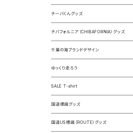
ステッカー
クリアファイル
ステッカー
バッグ
缶バッジ
Tシャツ
チーバくんグッズ
ステッカー大
缶バッジ32mm
Tシャツ
缶バッジ
ステッカー
エコバッグ
ステッカー
Tシャツ
チバフォルニア（CHIBAFORNIA）グッズ
選手ステッカー
缶バッジ54mm
キャップ
キーホルダー
缶バッジ
JAGUARさんコラボグッズ
缶バッジ
キャップ
Tシャツ
千葉の海ブランドデザイン
選手缶バッジ54mm
Tシャツ
トートバッグ
クリアファイル
キーホルダー
サコッシュ
クリアファイル
エコバッグ
キャップ
Tシャツ
ゆっくり走ろう
ステッカー
ランチバッグ
クリアファイル
ホテルキーホルダー
マスク
ステッカー
ステッカー
キャップ
Tシャツ
SALE T-shirt
エコバッグ
モーテルキーホルダー
エコバッグ
モーテルキーホルダー
ホテルキーホルダー
ステッカー
ステッカー
国道標識グッズ
トートバッグ
千葉ロッテマリーンズコラボ
ホテルキーホルダー
ホテルキーホルダー
ステッカー
国道US標識（ROUTE）グッズ