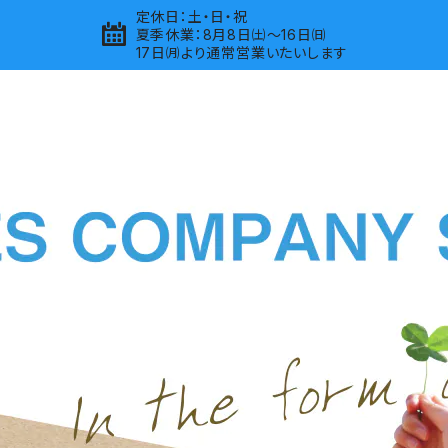
定休日：土・日・祝
夏季休業：8月8日㈯～16日㈰
17日㈪より通常営業いたいします