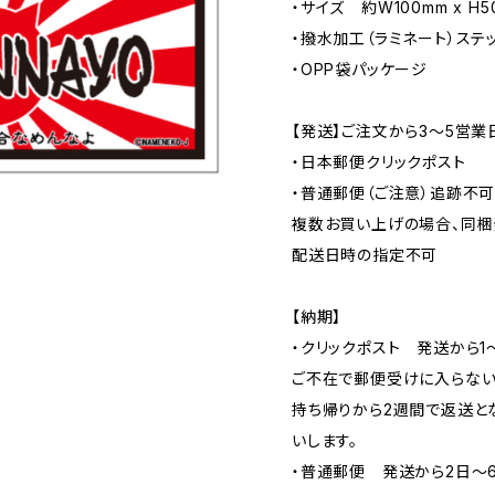
・サイズ 約W100mm x H5
・撥水加工（ラミネート）ステ
・OPP袋パッケージ
【発送】ご注文から3〜5営業
・日本郵便クリックポスト
・普通郵便（ご注意）追跡不
複数お買い上げの場合、同梱
配送日時の指定不可
【納期】
・クリックポスト 発送から1
ご不在で郵便受けに入らない
持ち帰りから2週間で返送と
いします。
・普通郵便 発送から2日〜