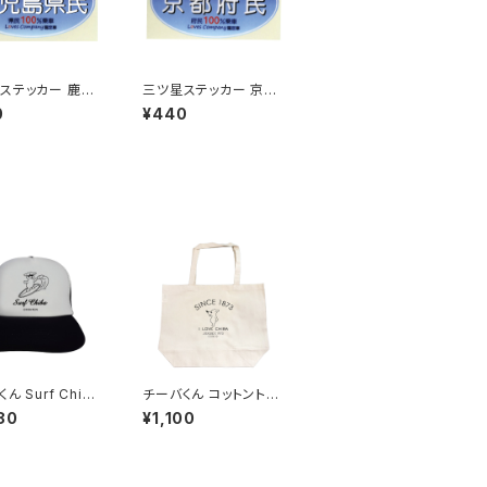
ステッカー 鹿児
三ツ星ステッカー 京都
(ブルー)
府民(ブルー)
0
¥440
ん Surf Chib
チーバくん コットントー
ッシュキャップ（Bホ
トバッグ
80
¥1,100
）