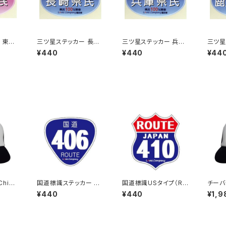
 東京
三ツ星ステッカー 長崎
三ツ星ステッカー 兵庫
三ツ星
県民(ブルー)
県民(ブルー)
島県民
¥440
¥440
¥44
Chib
国道標識ステッカー 40
国道標識USタイプ（RO
チーバく
プ（Aホ
6号線
UTE）ステッカー 410号
a：メ
¥440
¥440
¥1,9
線
ワイト