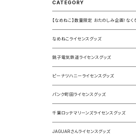
CATEGORY
【なめねこ】数量限定 おたのしみ企画！な
なめねこライセンスグッズ
Tシャツ
銚子電気鉄道ライセンスグッズ
キャップ
ステッカー
ピーナツハニーライセンスグッズ
ステッカー
缶バッジ
Tシャツ
パンク町田ライセンスグッズ
缶バッジ
アクリルキーホルダー
キャップ
Tシャツ
千葉ロッテマリーンズライセンスグッズ
ホテルキーホルダー
ホテルキーホルダー
バッグ
キャップ
ステッカー
JAGUARさんライセンスグッズ