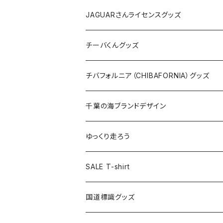
ホテルキーホルダー
ホテルキーホルダー
バッグ
キャップ
ステッカー
JAGUARさんライセンスグッズ
ステッカー
クリアファイル
ステッカー
バッグ
缶バッジ
Tシャツ
チーバくんグッズ
ステッカー大
缶バッジ32mm
Tシャツ
缶バッジ
ステッカー
エコバッグ
ステッカー
Tシャツ
チバフォルニア（CHIBAFORNIA）グッズ
選手ステッカー
缶バッジ54mm
キャップ
キーホルダー
缶バッジ
JAGUARさんコラボグッズ
缶バッジ
キャップ
Tシャツ
千葉の海ブランドデザイン
選手缶バッジ54mm
Tシャツ
トートバッグ
クリアファイル
キーホルダー
サコッシュ
クリアファイル
エコバッグ
キャップ
Tシャツ
ゆっくり走ろう
ステッカー
ランチバッグ
クリアファイル
ホテルキーホルダー
マスク
ステッカー
ステッカー
キャップ
Tシャツ
SALE T-shirt
エコバッグ
モーテルキーホルダー
エコバッグ
モーテルキーホルダー
ホテルキーホルダー
ステッカー
ステッカー
国道標識グッズ