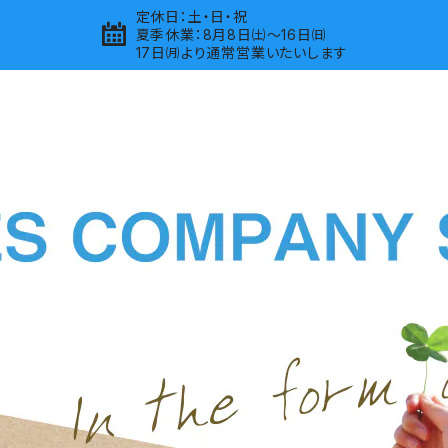
定休日：土・日・祝
夏季休業：8月8日㈯～16日㈰
17日㈪より通常営業いたいします