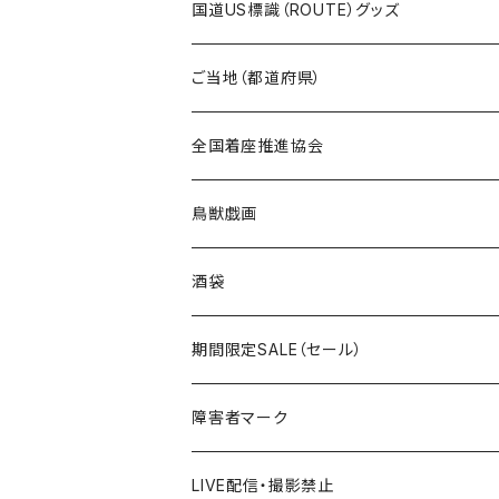
トートバッグ
千葉ロッテマリーンズコラボ
ホテルキーホルダー
ホテルキーホルダー
ステッカー
国道US標識（ROUTE）グッズ
国道0～99号線
トートバッグ
Tシャツ
ステッカー
ご当地（都道府県）
国道100～199号線
ROUTE 0～99号線
キャップ
Tシャツ
北海道
全国着座推進協会
国道200～299号線
ROUTE100～199号線
ROUTE 0～99号線
キャップ
青森県
ステッカー
鳥獣戯画
国道300～399号線
ROUTE200～299号線
ROUTE 100～199号線
ROUTE 0～99号線
岩手県
酒袋
国道400～499号線
ROUTE300～399号線
ROUTE 200～299号線
ROUTE 100～199号線
宮城県
期間限定SALE（セール）
国道500～599号線
ROUTE400～499号線
ROUTE 300～399号線
ROUTE 200～299号線
秋田県
障害者マーク
国道600～699号線
ROUTE500～599号線
ROUTE 400～499号線
ROUTE 300～399号線
Tシャツ
山形県
LIVE配信・撮影禁止