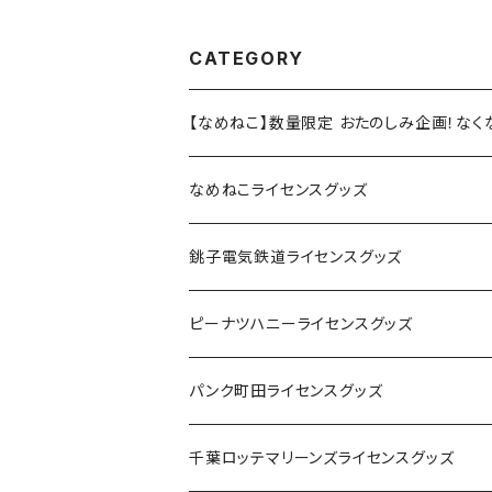
CATEGORY
【なめねこ】数量限定 おたのしみ企画！な
なめねこライセンスグッズ
Tシャツ
銚子電気鉄道ライセンスグッズ
キャップ
ステッカー
ピーナツハニーライセンスグッズ
ステッカー
缶バッジ
Tシャツ
パンク町田ライセンスグッズ
缶バッジ
アクリルキーホルダー
キャップ
Tシャツ
千葉ロッテマリーンズライセンスグッズ