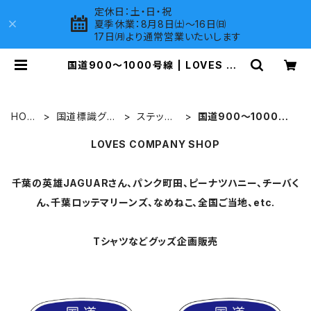
定休日：土・日・祝
夏季休業：8月8日㈯～16日㈰
17日㈪より通常営業いたいします
国道900～1000号線 | LOVES CO
MPANY SHOP
HOM
国道標識グッ
ステッカ
国道900～1000号
E
ズ
ー
線
LOVES COMPANY SHOP
千葉の英雄JAGUARさん、パンク町田、ピーナツハニー、チーバく
ん、千葉ロッテマリーンズ、なめねこ、全国ご当地、etc.
Tシャツなどグッズ企画販売