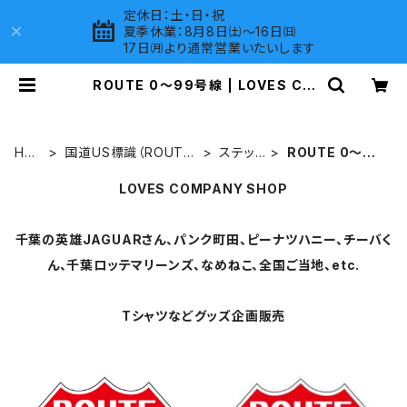
定休日：土・日・祝
夏季休業：8月8日㈯～16日㈰
17日㈪より通常営業いたいします
ROUTE 0～99号線 | LOVES CO
MPANY SHOP
HO
国道US標識（ROUT
ステッ
ROUTE 0～99
ME
E）グッズ
カー
号線
LOVES COMPANY SHOP
千葉の英雄JAGUARさん、パンク町田、ピーナツハニー、チーバく
ん、千葉ロッテマリーンズ、なめねこ、全国ご当地、etc.
Tシャツなどグッズ企画販売