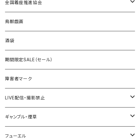
ROUTE 0～99号線
キャップ
Tシャツ
北海道
全国着座推進協会
国道200～299号線
ROUTE100～199号線
ROUTE 0～99号線
キャップ
青森県
ステッカー
鳥獣戯画
国道300～399号線
ROUTE200～299号線
ROUTE 100～199号線
ROUTE 0～99号線
岩手県
酒袋
国道400～499号線
ROUTE300～399号線
ROUTE 200～299号線
ROUTE 100～199号線
宮城県
期間限定SALE（セール）
国道500～599号線
ROUTE400～499号線
ROUTE 300～399号線
ROUTE 200～299号線
秋田県
障害者マーク
国道600～699号線
ROUTE500～599号線
ROUTE 400～499号線
ROUTE 300～399号線
Tシャツ
山形県
LIVE配信・撮影禁止
国道700～799号線
ROUTE600～699号線
ROUTE 500～599号線
ROUTE 400～499号線
ステッカー
福島県
LIVE配信禁止
ギャンブル・煙草
国道800～899号線
ROUTE700～799号線
ROUTE 600～699号線
ROUTE 500～599号線
茨城県
撮影禁止
ホテルキーホルダー
フューエル