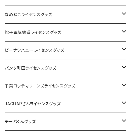
なめねこライセンスグッズ
Tシャツ
銚子電気鉄道ライセンスグッズ
キャップ
ステッカー
ピーナツハニーライセンスグッズ
ステッカー
缶バッジ
Tシャツ
パンク町田ライセンスグッズ
缶バッジ
アクリルキーホルダー
キャップ
Tシャツ
千葉ロッテマリーンズライセンスグッズ
ホテルキーホルダー
ホテルキーホルダー
バッグ
キャップ
ステッカー
JAGUARさんライセンスグッズ
ステッカー
クリアファイル
ステッカー
バッグ
缶バッジ
Tシャツ
チーバくんグッズ