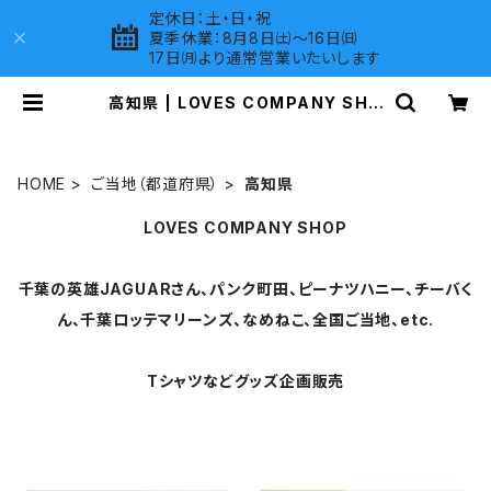
定休日：土・日・祝
夏季休業：8月8日㈯～16日㈰
17日㈪より通常営業いたいします
高知県 | LOVES COMPANY SHO
P
HOME
ご当地（都道府県）
高知県
LOVES COMPANY SHOP
千葉の英雄JAGUARさん、パンク町田、ピーナツハニー、チーバく
ん、千葉ロッテマリーンズ、なめねこ、全国ご当地、etc.
Tシャツなどグッズ企画販売