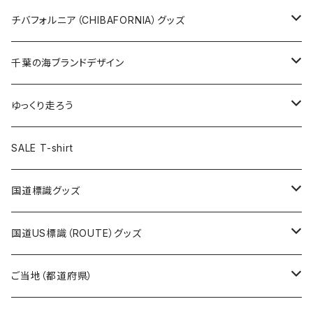
ステッカー大
缶バッジ32mm
Tシャツ
缶バッジ
ステッカー
エコバッグ
ステッカー
Tシャツ
チバフォルニア（CHIBAFORNIA）グッズ
選手ステッカー
缶バッジ54mm
キャップ
キーホルダー
缶バッジ
JAGUARさんコラボグッズ
缶バッジ
キャップ
Tシャツ
千葉の海ブランドデザイン
選手缶バッジ54mm
Tシャツ
トートバッグ
クリアファイル
キーホルダー
サコッシュ
クリアファイル
エコバッグ
キャップ
Tシャツ
ゆっくり走ろう
ステッカー
ランチバッグ
クリアファイル
ホテルキーホルダー
マスク
ステッカー
ステッカー
キャップ
Tシャツ
SALE T-shirt
エコバッグ
モーテルキーホルダー
エコバッグ
モーテルキーホルダー
ホテルキーホルダー
ステッカー
ステッカー
国道標識グッズ
トートバッグ
千葉ロッテマリーンズコラボ
ホテルキーホルダー
ホテルキーホルダー
ステッカー
国道US標識（ROUTE）グッズ
国道0～99号線
トートバッグ
Tシャツ
ステッカー
ご当地（都道府県）
国道100～199号線