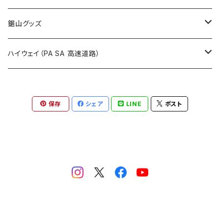
国道900～1000号線
ROUTE800～899号線
ROUTE 700～799号線
ROUTE 600～699号線
栃木県
たばこ・禁煙ステッカー
ステッカー
鋸山グッズ
ROUTE900～1000号線
ROUTE 800～899号線
ROUTE 700～799号線
群馬県
Tシャツ
ハイウェイ（PA SA 高速道路）
ROUTE 900～1000号線
ROUTE 800～899号線
埼玉県
キャップ
ホテルキーホルダー
ROUTE 900～1000号線
保存
シェア
LINE
ポスト
Tシャツ
千葉県
ステッカー
ステッカー
Tシャツ
東京都
缶バッジ
ステッカー
神奈川県
アクリルキーホルダー
キャップ
新潟県
ホテルキーホルダー