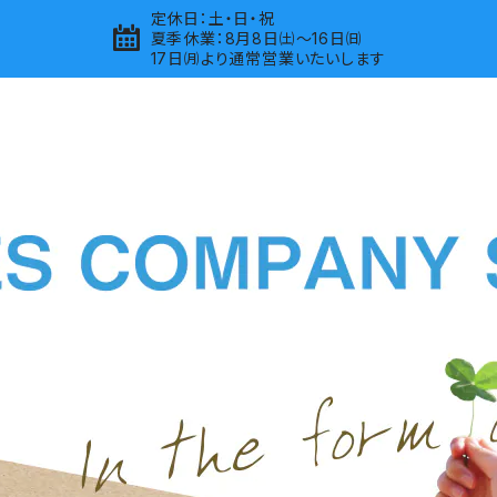
定休日：土・日・祝
夏季休業：8月8日㈯～16日㈰
17日㈪より通常営業いたいします