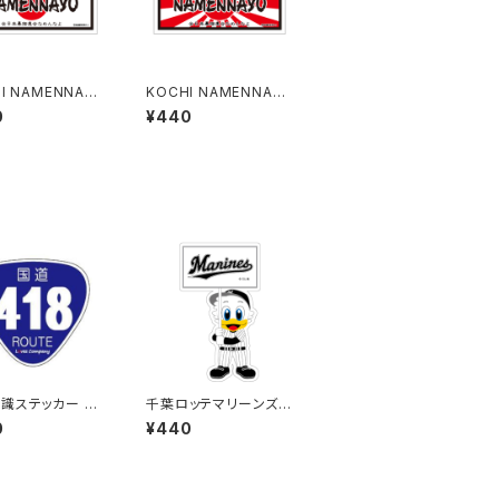
I NAMENNAYO
KOCHI NAMENNAYO
ねこ）ご当地ステ
（なめねこ）ご当地ステ
0
¥440
B-5
ッカー B-6
識ステッカー 41
千葉ロッテマリーンズス
テッカー12
0
¥440