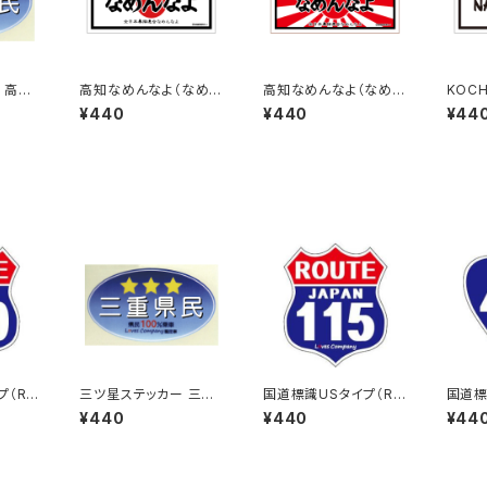
 高知
高知なめんなよ（なめね
高知なめんなよ（なめね
KOCH
こ）ご当地ステッカー B-
こ）ご当地ステッカー B-
（なめ
¥440
¥440
¥44
3
4
ッカー 
プ（RO
三ツ星ステッカー 三重
国道標識USタイプ（RO
国道標
410号
県民(ブルー)
UTE）ステッカー 115号
8号線
¥440
¥440
¥44
線