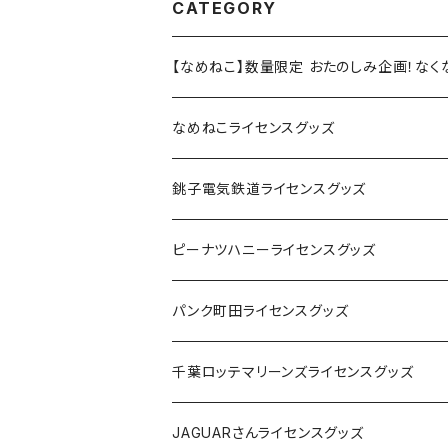
CATEGORY
【なめねこ】数量限定 おたのしみ企画！な
なめねこライセンスグッズ
Tシャツ
銚子電気鉄道ライセンスグッズ
キャップ
ステッカー
ピーナツハニーライセンスグッズ
ステッカー
缶バッジ
Tシャツ
パンク町田ライセンスグッズ
缶バッジ
アクリルキーホルダー
キャップ
Tシャツ
千葉ロッテマリーンズライセンスグッズ
ホテルキーホルダー
ホテルキーホルダー
バッグ
キャップ
ステッカー
JAGUARさんライセンスグッズ