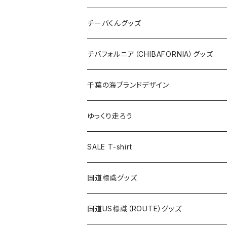
ステッカー
クリアファイル
ステッカー
バッグ
缶バッジ
Tシャツ
チーバくんグッズ
ステッカー大
缶バッジ32mm
Tシャツ
缶バッジ
ステッカー
エコバッグ
ステッカー
Tシャツ
チバフォルニア（CHIBAFORNIA）グッズ
選手ステッカー
缶バッジ54mm
キャップ
キーホルダー
缶バッジ
JAGUARさんコラボグッズ
缶バッジ
キャップ
Tシャツ
千葉の海ブランドデザイン
選手缶バッジ54mm
Tシャツ
トートバッグ
クリアファイル
キーホルダー
サコッシュ
クリアファイル
エコバッグ
キャップ
Tシャツ
ゆっくり走ろう
ステッカー
ランチバッグ
クリアファイル
ホテルキーホルダー
マスク
ステッカー
ステッカー
キャップ
Tシャツ
SALE T-shirt
エコバッグ
モーテルキーホルダー
エコバッグ
モーテルキーホルダー
ホテルキーホルダー
ステッカー
ステッカー
国道標識グッズ
トートバッグ
千葉ロッテマリーンズコラボ
ホテルキーホルダー
ホテルキーホルダー
ステッカー
国道US標識（ROUTE）グッズ