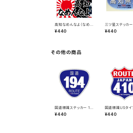
高知なめんなよ（なめね
三ツ星ステッカー
こ）ご当地ステッカー A-
県民(ブルー)
¥440
¥440
18
その他の商品
国道標識ステッカー 19
国道標識USタイ
4号線
UTE）ステッカー 
¥440
¥440
線