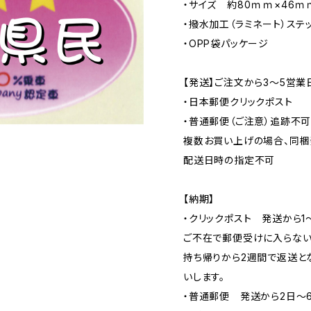
・サイズ 約80ｍｍ×46ｍ
・撥水加工（ラミネート）ステ
・OPP袋パッケージ
【発送】ご注文から3〜5営業
・日本郵便クリックポスト
・普通郵便（ご注意）追跡不
複数お買い上げの場合、同梱
配送日時の指定不可
【納期】
・クリックポスト 発送から1
ご不在で郵便受けに入らない
持ち帰りから2週間で返送と
いします。
・普通郵便 発送から2日〜