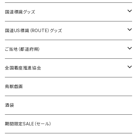
エコバッグ
モーテルキーホルダー
エコバッグ
モーテルキーホルダー
ホテルキーホルダー
ステッカー
ステッカー
国道標識グッズ
トートバッグ
千葉ロッテマリーンズコラボ
ホテルキーホルダー
ホテルキーホルダー
ステッカー
国道US標識（ROUTE）グッズ
国道0～99号線
トートバッグ
Tシャツ
ステッカー
ご当地（都道府県）
国道100～199号線
ROUTE 0～99号線
キャップ
Tシャツ
北海道
全国着座推進協会
国道200～299号線
ROUTE100～199号線
ROUTE 0～99号線
キャップ
青森県
ステッカー
鳥獣戯画
国道300～399号線
ROUTE200～299号線
ROUTE 100～199号線
ROUTE 0～99号線
岩手県
酒袋
国道400～499号線
ROUTE300～399号線
ROUTE 200～299号線
ROUTE 100～199号線
宮城県
期間限定SALE（セール）
国道500～599号線
ROUTE400～499号線