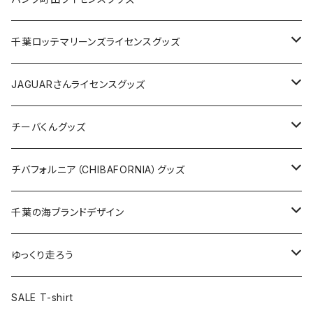
缶バッジ
アクリルキーホルダー
キャップ
Tシャツ
千葉ロッテマリーンズライセンスグッズ
ホテルキーホルダー
ホテルキーホルダー
バッグ
キャップ
ステッカー
JAGUARさんライセンスグッズ
ステッカー
クリアファイル
ステッカー
バッグ
缶バッジ
Tシャツ
チーバくんグッズ
ステッカー大
缶バッジ32mm
Tシャツ
缶バッジ
ステッカー
エコバッグ
ステッカー
Tシャツ
チバフォルニア（CHIBAFORNIA）グッズ
選手ステッカー
缶バッジ54mm
キャップ
キーホルダー
缶バッジ
JAGUARさんコラボグッズ
缶バッジ
キャップ
Tシャツ
千葉の海ブランドデザイン
選手缶バッジ54mm
Tシャツ
トートバッグ
クリアファイル
キーホルダー
サコッシュ
クリアファイル
エコバッグ
キャップ
Tシャツ
ゆっくり走ろう
ステッカー
ランチバッグ
クリアファイル
ホテルキーホルダー
マスク
ステッカー
ステッカー
キャップ
Tシャツ
SALE T-shirt