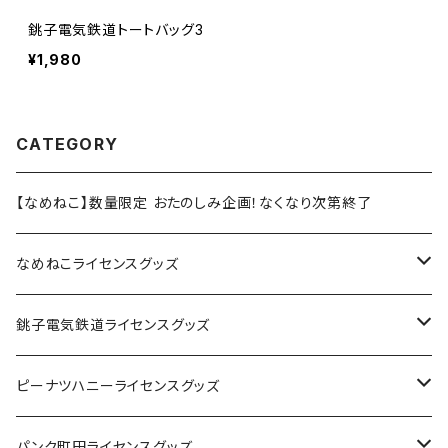
銚子電気鉄道トートバッグ3
¥1,980
CATEGORY
【なめねこ】数量限定 おたのしみ企画！なくなり次第終了
なめねこライセンスグッズ
Tシャツ
銚子電気鉄道ライセンスグッズ
キャップ
ステッカー
ピーナツハニーライセンスグッズ
ステッカー
缶バッジ
Tシャツ
パンク町田ライセンスグッズ