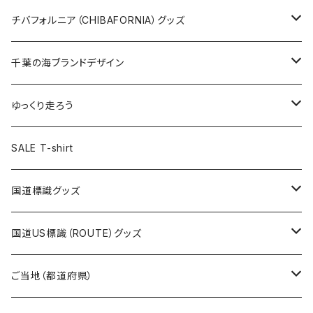
ステッカー大
缶バッジ32mm
Tシャツ
缶バッジ
ステッカー
エコバッグ
ステッカー
Tシャツ
チバフォルニア（CHIBAFORNIA）グッズ
選手ステッカー
缶バッジ54mm
キャップ
キーホルダー
缶バッジ
JAGUARさんコラボグッズ
缶バッジ
キャップ
Tシャツ
千葉の海ブランドデザイン
選手缶バッジ54mm
Tシャツ
トートバッグ
クリアファイル
キーホルダー
サコッシュ
クリアファイル
エコバッグ
キャップ
Tシャツ
ゆっくり走ろう
ステッカー
ランチバッグ
クリアファイル
ホテルキーホルダー
マスク
ステッカー
ステッカー
キャップ
Tシャツ
SALE T-shirt
エコバッグ
モーテルキーホルダー
エコバッグ
モーテルキーホルダー
ホテルキーホルダー
ステッカー
ステッカー
国道標識グッズ
トートバッグ
千葉ロッテマリーンズコラボ
ホテルキーホルダー
ホテルキーホルダー
ステッカー
国道US標識（ROUTE）グッズ
国道0～99号線
トートバッグ
Tシャツ
ステッカー
ご当地（都道府県）
国道100～199号線