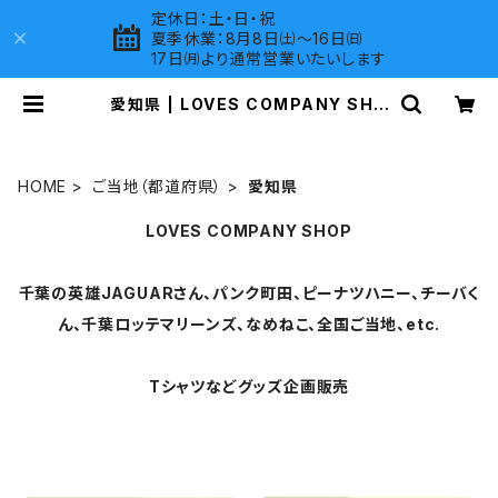
定休日：土・日・祝
夏季休業：8月8日㈯～16日㈰
17日㈪より通常営業いたいします
愛知県 | LOVES COMPANY SHO
P
HOME
ご当地（都道府県）
愛知県
LOVES COMPANY SHOP
千葉の英雄JAGUARさん、パンク町田、ピーナツハニー、チーバく
ん、千葉ロッテマリーンズ、なめねこ、全国ご当地、etc.
Tシャツなどグッズ企画販売