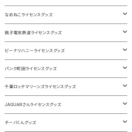
なめねこライセンスグッズ
Tシャツ
銚子電気鉄道ライセンスグッズ
キャップ
ステッカー
ピーナツハニーライセンスグッズ
ステッカー
缶バッジ
Tシャツ
パンク町田ライセンスグッズ
缶バッジ
アクリルキーホルダー
キャップ
Tシャツ
千葉ロッテマリーンズライセンスグッズ
ホテルキーホルダー
ホテルキーホルダー
バッグ
キャップ
ステッカー
JAGUARさんライセンスグッズ
ステッカー
クリアファイル
ステッカー
バッグ
缶バッジ
Tシャツ
チーバくんグッズ