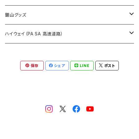
国道900～1000号線
ROUTE800～899号線
ROUTE 700～799号線
ROUTE 600～699号線
栃木県
たばこ・禁煙ステッカー
ステッカー
鋸山グッズ
ROUTE900～1000号線
ROUTE 800～899号線
ROUTE 700～799号線
群馬県
Tシャツ
ハイウェイ（PA SA 高速道路）
ROUTE 900～1000号線
ROUTE 800～899号線
埼玉県
キャップ
ホテルキーホルダー
ROUTE 900～1000号線
保存
シェア
LINE
ポスト
Tシャツ
千葉県
ステッカー
ステッカー
Tシャツ
東京都
缶バッジ
ステッカー
神奈川県
アクリルキーホルダー
キャップ
新潟県
ホテルキーホルダー