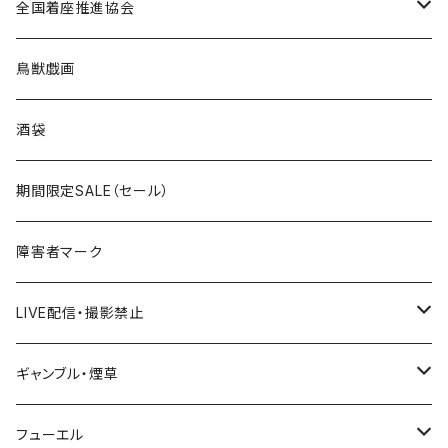
ROUTE 0～99号線
キャップ
Tシャツ
北海道
全国着座推進協会
国道200～299号線
ROUTE100～199号線
ROUTE 0～99号線
キャップ
青森県
ステッカー
鳥獣戯画
国道300～399号線
ROUTE200～299号線
ROUTE 100～199号線
ROUTE 0～99号線
岩手県
酒袋
国道400～499号線
ROUTE300～399号線
ROUTE 200～299号線
ROUTE 100～199号線
宮城県
期間限定SALE（セール）
国道500～599号線
ROUTE400～499号線
ROUTE 300～399号線
ROUTE 200～299号線
秋田県
障害者マーク
国道600～699号線
ROUTE500～599号線
ROUTE 400～499号線
ROUTE 300～399号線
Tシャツ
山形県
LIVE配信・撮影禁止
国道700～799号線
ROUTE600～699号線
ROUTE 500～599号線
ROUTE 400～499号線
ステッカー
福島県
LIVE配信禁止
ギャンブル・煙草
国道800～899号線
ROUTE700～799号線
ROUTE 600～699号線
ROUTE 500～599号線
茨城県
撮影禁止
ホテルキーホルダー
フューエル