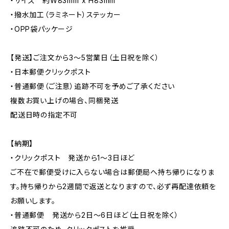
・サイズ 約W83mm x H83mm
・撥水加工（ラミネート）ステッカー
・OPP袋パッケージ
【発送】ご注文から3〜5営業日（土日祝を除く）
・日本郵便クリックポスト
・普通郵便（ご注意）追跡不可を予めご了承ください
複数お買い上げの場合、同梱発送
配送日時の指定不可
【納期】
・クリックポスト 発送から1〜3日ほど
ご不在で郵便受けに入らない場合は郵便局へ持ち帰りになりま
す。持ち帰りから2週間で返送となりますので、必ず再配達依頼を
お願いします。
・普通郵便 発送から2日〜6日ほど（土日祝を除く）