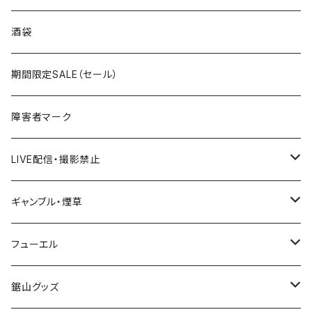
国道300～399号線
ROUTE200～299号線
ROUTE 100～199号線
ROUTE 0～99号線
岩手県
酒袋
国道400～499号線
ROUTE300～399号線
ROUTE 200～299号線
ROUTE 100～199号線
宮城県
期間限定SALE（セール）
国道500～599号線
ROUTE400～499号線
ROUTE 300～399号線
ROUTE 200～299号線
秋田県
障害者マーク
国道600～699号線
ROUTE500～599号線
ROUTE 400～499号線
ROUTE 300～399号線
Tシャツ
山形県
LIVE配信・撮影禁止
国道700～799号線
ROUTE600～699号線
ROUTE 500～599号線
ROUTE 400～499号線
ステッカー
福島県
LIVE配信禁止
ギャンブル・煙草
国道800～899号線
ROUTE700～799号線
ROUTE 600～699号線
ROUTE 500～599号線
茨城県
撮影禁止
ホテルキーホルダー
フューエル
国道900～1000号線
ROUTE800～899号線
ROUTE 700～799号線
ROUTE 600～699号線
栃木県
たばこ・禁煙ステッカー
ステッカー
鋸山グッズ
ROUTE900～1000号線
ROUTE 800～899号線
ROUTE 700～799号線