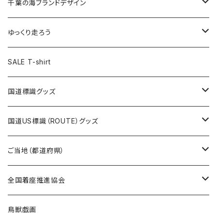
キャップ
キーホルダー
缶バッジ
JAGUARさんコラボグッズ
缶バッジ
キャップ
Tシャツ
千葉の海ブランドデザイン
選手缶バッジ54mm
Tシャツ
トートバッグ
クリアファイル
キーホルダー
サコッシュ
クリアファイル
エコバッグ
キャップ
Tシャツ
ゆっくり走ろう
ステッカー
ランチバッグ
クリアファイル
ホテルキーホルダー
マスク
ステッカー
ステッカー
キャップ
Tシャツ
SALE T-shirt
エコバッグ
モーテルキーホルダー
エコバッグ
モーテルキーホルダー
ホテルキーホルダー
ステッカー
ステッカー
国道標識グッズ
トートバッグ
千葉ロッテマリーンズコラボ
ホテルキーホルダー
ホテルキーホルダー
ステッカー
国道US標識（ROUTE）グッズ
国道0～99号線
トートバッグ
Tシャツ
ステッカー
ご当地（都道府県）
国道100～199号線
ROUTE 0～99号線
キャップ
Tシャツ
北海道
全国着座推進協会
国道200～299号線
ROUTE100～199号線
ROUTE 0～99号線
キャップ
青森県
ステッカー
鳥獣戯画