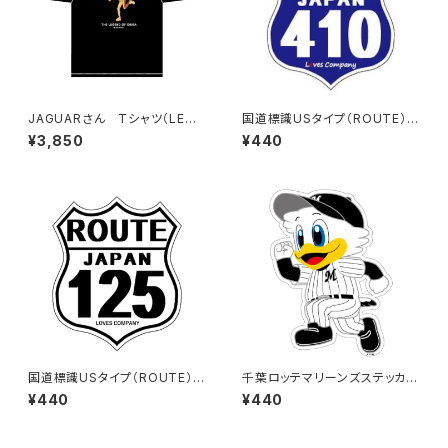
JAGUARさん Tシャツ（LEGE
国道標識USタイプ（ROUTE）ス
ND-B）Black
テッカー 410号線
¥3,850
¥440
国道標識USタイプ（ROUTE）ス
千葉ロッテマリーンズステッカー
テッカー 125号線（ホワイト）
14
¥440
¥440