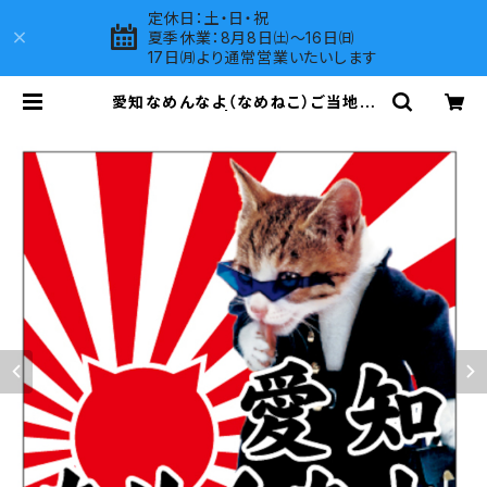
定休日：土・日・祝
夏季休業：8月8日㈯～16日㈰
17日㈪より通常営業いたいします
愛知なめんなよ（なめねこ）ご当地ス
テッカー A-18 | LOVES COMPAN
Y SHOP