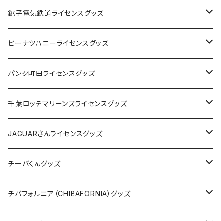
Tシャツ
銚子電気鉄道ライセンスグッズ
キャップ
ステッカー
ピーナツハニーライセンスグッズ
ステッカー
缶バッジ
Tシャツ
パンク町田ライセンスグッズ
缶バッジ
アクリルキーホルダー
キャップ
Tシャツ
千葉ロッテマリーンズライセンスグッズ
ホテルキーホルダー
ホテルキーホルダー
バッグ
キャップ
ステッカー
JAGUARさんライセンスグッズ
ステッカー
クリアファイル
ステッカー
バッグ
缶バッジ
Tシャツ
チーバくんグッズ
ステッカー大
缶バッジ32mm
Tシャツ
缶バッジ
ステッカー
エコバッグ
ステッカー
Tシャツ
チバフォルニア（CHIBAFORNIA）グッズ
選手ステッカー
缶バッジ54mm