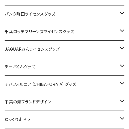
ステッカー
缶バッジ
Tシャツ
パンク町田ライセンスグッズ
缶バッジ
アクリルキーホルダー
キャップ
Tシャツ
千葉ロッテマリーンズライセンスグッズ
ホテルキーホルダー
ホテルキーホルダー
バッグ
キャップ
ステッカー
JAGUARさんライセンスグッズ
ステッカー
クリアファイル
ステッカー
バッグ
缶バッジ
Tシャツ
チーバくんグッズ
ステッカー大
缶バッジ32mm
Tシャツ
缶バッジ
ステッカー
エコバッグ
ステッカー
Tシャツ
チバフォルニア（CHIBAFORNIA）グッズ
選手ステッカー
缶バッジ54mm
キャップ
キーホルダー
缶バッジ
JAGUARさんコラボグッズ
缶バッジ
キャップ
Tシャツ
千葉の海ブランドデザイン
選手缶バッジ54mm
Tシャツ
トートバッグ
クリアファイル
キーホルダー
サコッシュ
クリアファイル
エコバッグ
キャップ
Tシャツ
ゆっくり走ろう