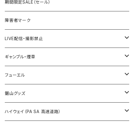
宮城県
期間限定SALE（セール）
国道500～599号線
ROUTE400～499号線
ROUTE 300～399号線
ROUTE 200～299号線
秋田県
障害者マーク
国道600～699号線
ROUTE500～599号線
ROUTE 400～499号線
ROUTE 300～399号線
Tシャツ
山形県
LIVE配信・撮影禁止
国道700～799号線
ROUTE600～699号線
ROUTE 500～599号線
ROUTE 400～499号線
ステッカー
福島県
LIVE配信禁止
ギャンブル・煙草
国道800～899号線
ROUTE700～799号線
ROUTE 600～699号線
ROUTE 500～599号線
茨城県
撮影禁止
ホテルキーホルダー
フューエル
国道900～1000号線
ROUTE800～899号線
ROUTE 700～799号線
ROUTE 600～699号線
栃木県
たばこ・禁煙ステッカー
ステッカー
鋸山グッズ
ROUTE900～1000号線
ROUTE 800～899号線
ROUTE 700～799号線
群馬県
Tシャツ
ハイウェイ（PA SA 高速道路）
ROUTE 900～1000号線
ROUTE 800～899号線
埼玉県
キャップ
ホテルキーホルダー