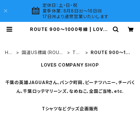
定休日：土・日・祝
夏季休業：8月8日㈯～16日㈰
17日㈪より通常営業いたいします
ROUTE 900～1000号線 | LOVES
COMPANY SHOP
HO
国道US標識（ROUT
Tシ
ROUTE 900～100
ME
E）グッズ
ャツ
0号線
LOVES COMPANY SHOP
千葉の英雄JAGUARさん、パンク町田、ピーナツハニー、チーバく
ん、千葉ロッテマリーンズ、なめねこ、全国ご当地、etc.
Tシャツなどグッズ企画販売