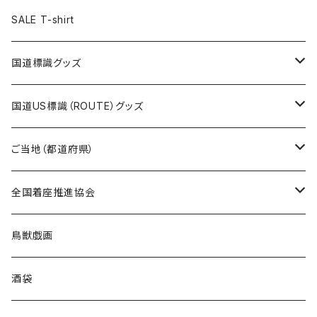
ステッカー
ランチバッグ
クリアファイル
ホテルキーホルダー
マスク
ステッカー
ステッカー
キャップ
Tシャツ
SALE T-shirt
エコバッグ
モーテルキーホルダー
エコバッグ
モーテルキーホルダー
ホテルキーホルダー
ステッカー
ステッカー
国道標識グッズ
トートバッグ
千葉ロッテマリーンズコラボ
ホテルキーホルダー
ホテルキーホルダー
ステッカー
国道US標識（ROUTE）グッズ
国道0～99号線
トートバッグ
Tシャツ
ステッカー
ご当地（都道府県）
国道100～199号線
ROUTE 0～99号線
キャップ
Tシャツ
北海道
全国着座推進協会
国道200～299号線
ROUTE100～199号線
ROUTE 0～99号線
キャップ
青森県
ステッカー
鳥獣戯画
国道300～399号線
ROUTE200～299号線
ROUTE 100～199号線
ROUTE 0～99号線
岩手県
酒袋
国道400～499号線
ROUTE300～399号線
ROUTE 200～299号線
ROUTE 100～199号線