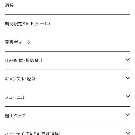
国道300～399号線
ROUTE200～299号線
ROUTE 100～199号線
ROUTE 0～99号線
岩手県
酒袋
国道400～499号線
ROUTE300～399号線
ROUTE 200～299号線
ROUTE 100～199号線
宮城県
期間限定SALE（セール）
国道500～599号線
ROUTE400～499号線
ROUTE 300～399号線
ROUTE 200～299号線
秋田県
障害者マーク
国道600～699号線
ROUTE500～599号線
ROUTE 400～499号線
ROUTE 300～399号線
Tシャツ
山形県
LIVE配信・撮影禁止
国道700～799号線
ROUTE600～699号線
ROUTE 500～599号線
ROUTE 400～499号線
ステッカー
福島県
LIVE配信禁止
ギャンブル・煙草
国道800～899号線
ROUTE700～799号線
ROUTE 600～699号線
ROUTE 500～599号線
茨城県
撮影禁止
ホテルキーホルダー
フューエル
国道900～1000号線
ROUTE800～899号線
ROUTE 700～799号線
ROUTE 600～699号線
栃木県
たばこ・禁煙ステッカー
ステッカー
鋸山グッズ
ROUTE900～1000号線
ROUTE 800～899号線
ROUTE 700～799号線
群馬県
Tシャツ
ハイウェイ（PA SA 高速道路）