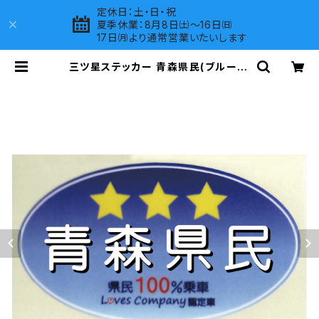
定休日：土・日・祝
夏季休業：8月8日㈯～16日㈰
17日㈪より通常営業いたいします
三ツ星ステッカー 青森県民(ブルー) |
LOVES COMPANY SHOP