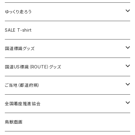
選手缶バッジ54mm
Tシャツ
トートバッグ
クリアファイル
キーホルダー
サコッシュ
クリアファイル
エコバッグ
キャップ
Tシャツ
ゆっくり走ろう
ステッカー
ランチバッグ
クリアファイル
ホテルキーホルダー
マスク
ステッカー
ステッカー
キャップ
Tシャツ
SALE T-shirt
エコバッグ
モーテルキーホルダー
エコバッグ
モーテルキーホルダー
ホテルキーホルダー
ステッカー
ステッカー
国道標識グッズ
トートバッグ
千葉ロッテマリーンズコラボ
ホテルキーホルダー
ホテルキーホルダー
ステッカー
国道US標識（ROUTE）グッズ
国道0～99号線
トートバッグ
Tシャツ
ステッカー
ご当地（都道府県）
国道100～199号線
ROUTE 0～99号線
キャップ
Tシャツ
北海道
全国着座推進協会
国道200～299号線
ROUTE100～199号線
ROUTE 0～99号線
キャップ
青森県
ステッカー
鳥獣戯画