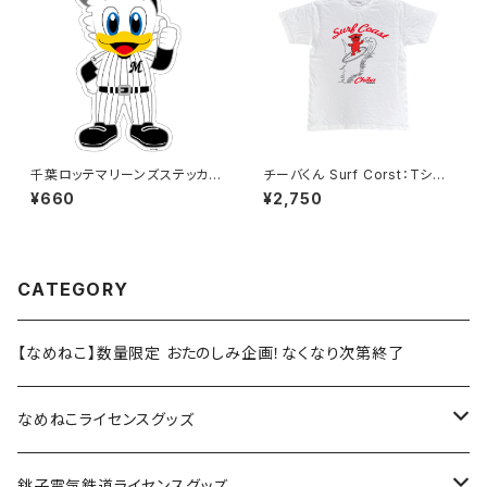
千葉ロッテマリーンズステッカー
チーバくん Surf Corst：Tシャ
13（大）
ツ（White）
¥660
¥2,750
CATEGORY
【なめねこ】数量限定 おたのしみ企画！なくなり次第終了
なめねこライセンスグッズ
Tシャツ
銚子電気鉄道ライセンスグッズ