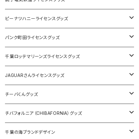
キャップ
ステッカー
ピーナツハニーライセンスグッズ
ステッカー
缶バッジ
Tシャツ
パンク町田ライセンスグッズ
缶バッジ
アクリルキーホルダー
キャップ
Tシャツ
千葉ロッテマリーンズライセンスグッズ
ホテルキーホルダー
ホテルキーホルダー
バッグ
キャップ
ステッカー
JAGUARさんライセンスグッズ
ステッカー
クリアファイル
ステッカー
バッグ
缶バッジ
Tシャツ
チーバくんグッズ
ステッカー大
缶バッジ32mm
Tシャツ
缶バッジ
ステッカー
エコバッグ
ステッカー
Tシャツ
チバフォルニア（CHIBAFORNIA）グッズ
選手ステッカー
缶バッジ54mm
キャップ
キーホルダー
缶バッジ
JAGUARさんコラボグッズ
缶バッジ
キャップ
Tシャツ
千葉の海ブランドデザイン