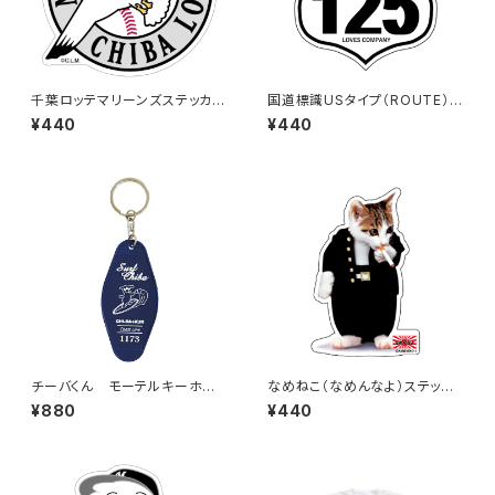
千葉ロッテマリーンズステッカー
国道標識USタイプ（ROUTE）ス
15
テッカー 125号線（ホワイト）
¥440
¥440
チーバくん モーテルキーホル
なめねこ（なめんなよ）ステッカ
ダー design3
ー E-2
¥880
¥440