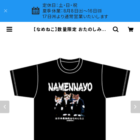
定休日：土・日・祝
夏季休業：8月8日㈯～16日㈰
17日㈪より通常営業いたいします
【なめねこ】数量限定 おたのしみ企
画！なくなり次第終了 なめねこ（なめ
んなよ）Tシャツ （Black）6 | LOVE
S COMPANY SHOP