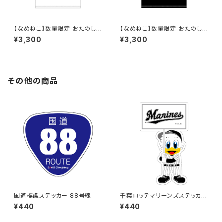
【なめねこ】数量限定 おたのし
【なめねこ】数量限定 おたのし
み企画！なくなり次第終了 な
み企画！なくなり次第終了 な
¥3,300
¥3,300
めねこ（なめんなよ）Tシャツ
めねこ（なめんなよ）Tシャツ （B
（White）4
lack）4
その他の商品
国道標識ステッカー 88号線
千葉ロッテマリーンズステッカー
12
¥440
¥440