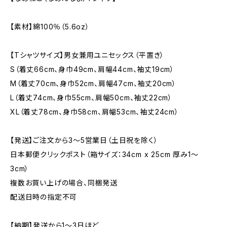
【素材】綿100％（5.6oz）
【Tシャツサイズ】男女兼用ユニセックス（平置き）
S（着丈66cm、身巾49cm、肩幅44cm、袖丈19cm）
M（着丈70cm、身巾52cm、肩幅47cm、袖丈20cm）
L（着丈74cm、身巾55cm、肩幅50cm、袖丈22cm）
XL（着丈78cm、身巾58cm、肩幅53cm、袖丈24cm）
【発送】ご注文から3〜5営業日（土日祝を除く）
日本郵便クリックポスト（箱サイズ：34cm x 25cm 厚み1〜
3cm）
複数お買い上げの場合、同梱発送
配送日時の指定不可
【納期】発送から1〜3日ほど