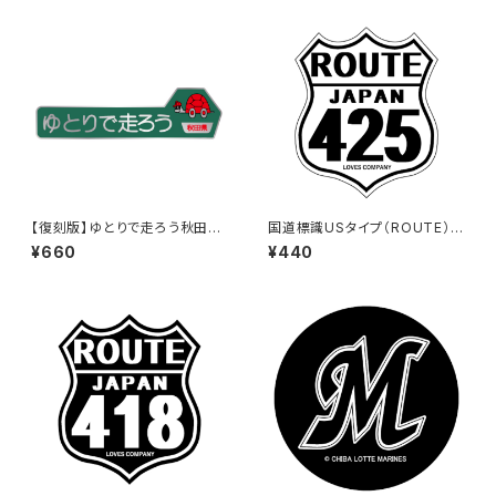
【復刻版】ゆとりで走ろう秋田県
国道標識USタイプ（ROUTE）ス
（緑）：ステッカー（大）
テッカー 425号線（ホワイト）
¥660
¥440