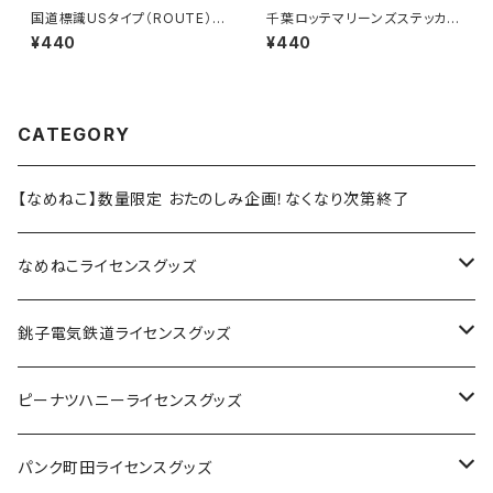
国道標識USタイプ（ROUTE）ス
千葉ロッテマリーンズステッカー
テッカー 418号線（ブラック）
6
¥440
¥440
CATEGORY
【なめねこ】数量限定 おたのしみ企画！なくなり次第終了
なめねこライセンスグッズ
Tシャツ
銚子電気鉄道ライセンスグッズ
キャップ
ステッカー
ピーナツハニーライセンスグッズ
ステッカー
缶バッジ
Tシャツ
パンク町田ライセンスグッズ