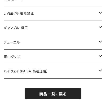
国道600～699号線
ROUTE500～599号線
ROUTE 400～499号線
ROUTE 300～399号線
Tシャツ
山形県
LIVE配信・撮影禁止
国道700～799号線
ROUTE600～699号線
ROUTE 500～599号線
ROUTE 400～499号線
ステッカー
福島県
LIVE配信禁止
ギャンブル・煙草
国道800～899号線
ROUTE700～799号線
ROUTE 600～699号線
ROUTE 500～599号線
茨城県
撮影禁止
ホテルキーホルダー
フューエル
国道900～1000号線
ROUTE800～899号線
ROUTE 700～799号線
ROUTE 600～699号線
栃木県
たばこ・禁煙ステッカー
ステッカー
鋸山グッズ
ROUTE900～1000号線
ROUTE 800～899号線
ROUTE 700～799号線
群馬県
Tシャツ
ハイウェイ（PA SA 高速道路）
ROUTE 900～1000号線
ROUTE 800～899号線
埼玉県
キャップ
ホテルキーホルダー
ROUTE 900～1000号線
商品一覧に戻る
Tシャツ
千葉県
ステッカー