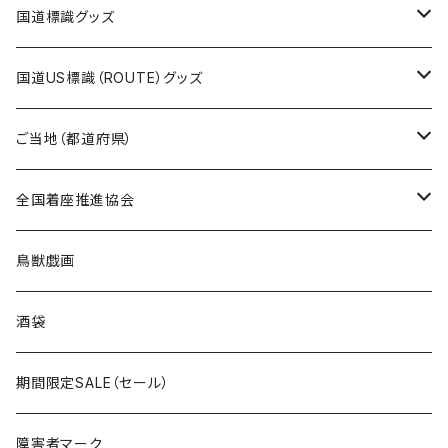
エコバッグ
モーテルキーホルダー
エコバッグ
モーテルキーホルダー
ホテルキーホルダー
ステッカー
ステッカー
国道標識グッズ
トートバッグ
千葉ロッテマリーンズコラボ
ホテルキーホルダー
ホテルキーホルダー
ステッカー
国道US標識（ROUTE）グッズ
国道0～99号線
トートバッグ
Tシャツ
ステッカー
ご当地（都道府県）
国道100～199号線
ROUTE 0～99号線
キャップ
Tシャツ
北海道
全国着座推進協会
国道200～299号線
ROUTE100～199号線
ROUTE 0～99号線
キャップ
青森県
ステッカー
鳥獣戯画
国道300～399号線
ROUTE200～299号線
ROUTE 100～199号線
ROUTE 0～99号線
岩手県
酒袋
国道400～499号線
ROUTE300～399号線
ROUTE 200～299号線
ROUTE 100～199号線
宮城県
期間限定SALE（セール）
国道500～599号線
ROUTE400～499号線
ROUTE 300～399号線
ROUTE 200～299号線
秋田県
障害者マーク