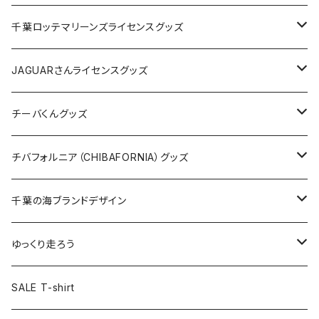
缶バッジ
アクリルキーホルダー
キャップ
Tシャツ
千葉ロッテマリーンズライセンスグッズ
ホテルキーホルダー
ホテルキーホルダー
バッグ
キャップ
ステッカー
JAGUARさんライセンスグッズ
ステッカー
クリアファイル
ステッカー
バッグ
缶バッジ
Tシャツ
チーバくんグッズ
ステッカー大
缶バッジ32mm
Tシャツ
缶バッジ
ステッカー
エコバッグ
ステッカー
Tシャツ
チバフォルニア（CHIBAFORNIA）グッズ
選手ステッカー
缶バッジ54mm
キャップ
キーホルダー
缶バッジ
JAGUARさんコラボグッズ
缶バッジ
キャップ
Tシャツ
千葉の海ブランドデザイン
選手缶バッジ54mm
Tシャツ
トートバッグ
クリアファイル
キーホルダー
サコッシュ
クリアファイル
エコバッグ
キャップ
Tシャツ
ゆっくり走ろう
ステッカー
ランチバッグ
クリアファイル
ホテルキーホルダー
マスク
ステッカー
ステッカー
キャップ
Tシャツ
SALE T-shirt