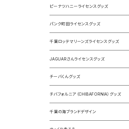
キャップ
ステッカー
ピーナツハニーライセンスグッズ
ステッカー
缶バッジ
Tシャツ
パンク町田ライセンスグッズ
缶バッジ
アクリルキーホルダー
キャップ
Tシャツ
千葉ロッテマリーンズライセンスグッズ
ホテルキーホルダー
ホテルキーホルダー
バッグ
キャップ
ステッカー
JAGUARさんライセンスグッズ
ステッカー
クリアファイル
ステッカー
バッグ
缶バッジ
Tシャツ
チーバくんグッズ
ステッカー大
缶バッジ32mm
Tシャツ
缶バッジ
ステッカー
エコバッグ
ステッカー
Tシャツ
チバフォルニア（CHIBAFORNIA）グッズ
選手ステッカー
缶バッジ54mm
キャップ
キーホルダー
缶バッジ
JAGUARさんコラボグッズ
缶バッジ
キャップ
Tシャツ
千葉の海ブランドデザイン
選手缶バッジ54mm
Tシャツ
トートバッグ
クリアファイル
キーホルダー
サコッシュ
クリアファイル
エコバッグ
キャップ
Tシャツ