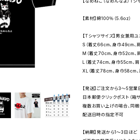
【なめねこ（なめんなよ）Tシ
【素材】綿100％（5.6oz）
【Tシャツサイズ】男女兼用ユ
S（着丈66cm、身巾49cm、肩
M（着丈70cm、身巾52cm、
L（着丈74cm、身巾55cm、肩
XL（着丈78cm、身巾58cm、
【発送】ご注文から3〜5営業
日本郵便クリックポスト（箱サイズ
複数お買い上げの場合、同梱
配送日時の指定不可
【納期】発送から1〜3日ほど