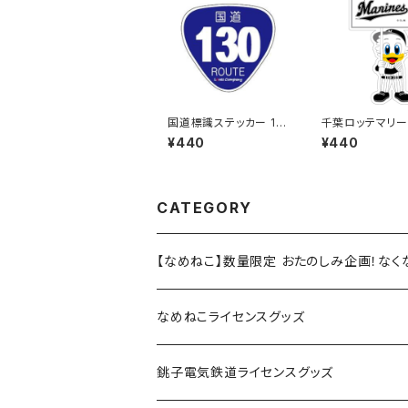
国道標識ステッカー 13
千葉ロッテマリー
0号線
テッカー12
¥440
¥440
CATEGORY
【なめねこ】数量限定 おたのしみ企画！な
なめねこライセンスグッズ
Tシャツ
銚子電気鉄道ライセンスグッズ