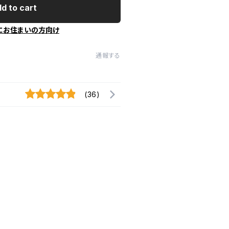
d to cart
にお住まいの方向け
通報する
(36)