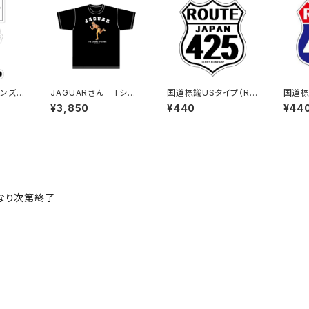
ンズス
JAGUARさん Tシャ
国道標識USタイプ（RO
国道標
ツ（LEGEND-B）Black
UTE）ステッカー 425
UTE
¥3,850
¥440
¥44
号線（ホワイト）
線
くなり次第終了