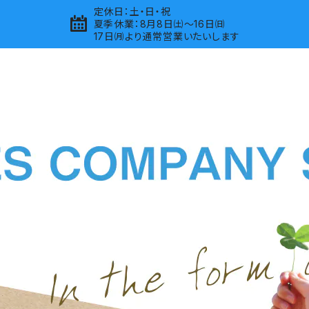
定休日：土・日・祝
夏季休業：8月8日㈯～16日㈰
17日㈪より通常営業いたいします