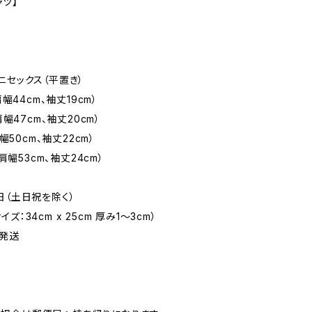
ャツ】
ニセックス（平置き）
幅44cm、袖丈19cm）
肩幅47cm、袖丈20cm）
幅50cm、袖丈22cm）
肩幅53cm、袖丈24cm）
日（土日祝を除く）
：34cm x 25cm 厚み1〜3cm）
発送