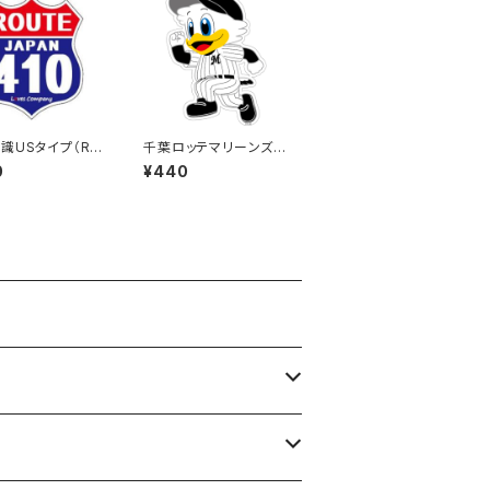
識USタイプ（RO
千葉ロッテマリーンズス
）ステッカー 410号
テッカー14
0
¥440