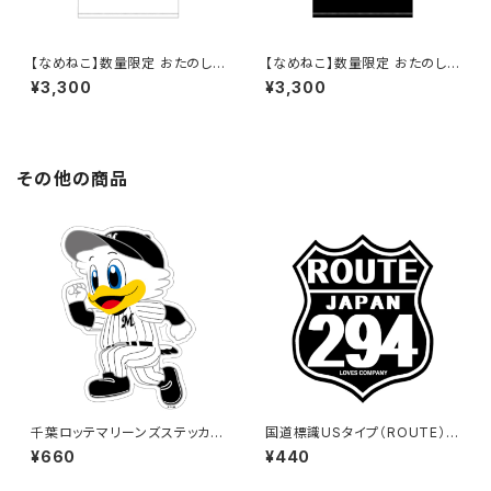
【なめねこ】数量限定 おたのし
【なめねこ】数量限定 おたのし
み企画！なくなり次第終了 な
み企画！なくなり次第終了 な
¥3,300
¥3,300
めねこ（なめんなよ）Tシャツ
めねこ（なめんなよ）Tシャツ （B
（White）4
lack）4
その他の商品
千葉ロッテマリーンズステッカー
国道標識USタイプ（ROUTE）ス
14（大）
テッカー 294号線（ブラック）
¥660
¥440