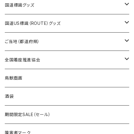
エコバッグ
モーテルキーホルダー
エコバッグ
モーテルキーホルダー
ホテルキーホルダー
ステッカー
ステッカー
国道標識グッズ
トートバッグ
千葉ロッテマリーンズコラボ
ホテルキーホルダー
ホテルキーホルダー
ステッカー
国道US標識（ROUTE）グッズ
国道0～99号線
トートバッグ
Tシャツ
ステッカー
ご当地（都道府県）
国道100～199号線
ROUTE 0～99号線
キャップ
Tシャツ
北海道
全国着座推進協会
国道200～299号線
ROUTE100～199号線
ROUTE 0～99号線
キャップ
青森県
ステッカー
鳥獣戯画
国道300～399号線
ROUTE200～299号線
ROUTE 100～199号線
ROUTE 0～99号線
岩手県
酒袋
国道400～499号線
ROUTE300～399号線
ROUTE 200～299号線
ROUTE 100～199号線
宮城県
期間限定SALE（セール）
国道500～599号線
ROUTE400～499号線
ROUTE 300～399号線
ROUTE 200～299号線
秋田県
障害者マーク