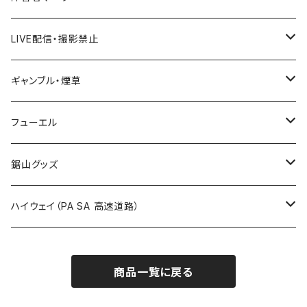
国道600～699号線
ROUTE500～599号線
ROUTE 400～499号線
ROUTE 300～399号線
Tシャツ
山形県
LIVE配信・撮影禁止
国道700～799号線
ROUTE600～699号線
ROUTE 500～599号線
ROUTE 400～499号線
ステッカー
福島県
LIVE配信禁止
ギャンブル・煙草
国道800～899号線
ROUTE700～799号線
ROUTE 600～699号線
ROUTE 500～599号線
茨城県
撮影禁止
ホテルキーホルダー
フューエル
国道900～1000号線
ROUTE800～899号線
ROUTE 700～799号線
ROUTE 600～699号線
栃木県
たばこ・禁煙ステッカー
ステッカー
鋸山グッズ
ROUTE900～1000号線
ROUTE 800～899号線
ROUTE 700～799号線
群馬県
Tシャツ
ハイウェイ（PA SA 高速道路）
ROUTE 900～1000号線
ROUTE 800～899号線
埼玉県
キャップ
ホテルキーホルダー
ROUTE 900～1000号線
商品一覧に戻る
Tシャツ
千葉県
ステッカー