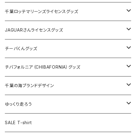
缶バッジ
アクリルキーホルダー
キャップ
Tシャツ
千葉ロッテマリーンズライセンスグッズ
ホテルキーホルダー
ホテルキーホルダー
バッグ
キャップ
ステッカー
JAGUARさんライセンスグッズ
ステッカー
クリアファイル
ステッカー
バッグ
缶バッジ
Tシャツ
チーバくんグッズ
ステッカー大
缶バッジ32mm
Tシャツ
缶バッジ
ステッカー
エコバッグ
ステッカー
Tシャツ
チバフォルニア（CHIBAFORNIA）グッズ
選手ステッカー
缶バッジ54mm
キャップ
キーホルダー
缶バッジ
JAGUARさんコラボグッズ
缶バッジ
キャップ
Tシャツ
千葉の海ブランドデザイン
選手缶バッジ54mm
Tシャツ
トートバッグ
クリアファイル
キーホルダー
サコッシュ
クリアファイル
エコバッグ
キャップ
Tシャツ
ゆっくり走ろう
ステッカー
ランチバッグ
クリアファイル
ホテルキーホルダー
マスク
ステッカー
ステッカー
キャップ
Tシャツ
SALE T-shirt