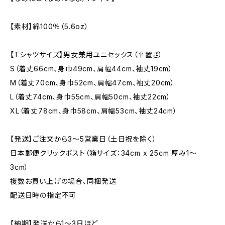
【素材】綿100％（5.6oz）
【Tシャツサイズ】男女兼用ユニセックス（平置き）
S（着丈66cm、身巾49cm、肩幅44cm、袖丈19cm）
M（着丈70cm、身巾52cm、肩幅47cm、袖丈20cm）
L（着丈74cm、身巾55cm、肩幅50cm、袖丈22cm）
XL（着丈78cm、身巾58cm、肩幅53cm、袖丈24cm）
【発送】ご注文から3〜5営業日（土日祝を除く）
日本郵便クリックポスト（箱サイズ：34cm x 25cm 厚み1〜
3cm）
複数お買い上げの場合、同梱発送
配送日時の指定不可
【納期】発送から1〜3日ほど