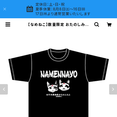
定休日：土・日・祝
夏季休業：8月8日㈯～16日㈰
17日㈪より通常営業いたいします
【なめねこ】数量限定 おたのしみ企
画！なくなり次第終了 なめねこ（なめ
んなよ）Tシャツ （Black）7 | LOVE
S COMPANY SHOP