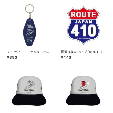
チーバくん モーテルキーホル
国道標識USタイプ（ROUTE）ス
ダー design3
テッカー 410号線
¥880
¥440