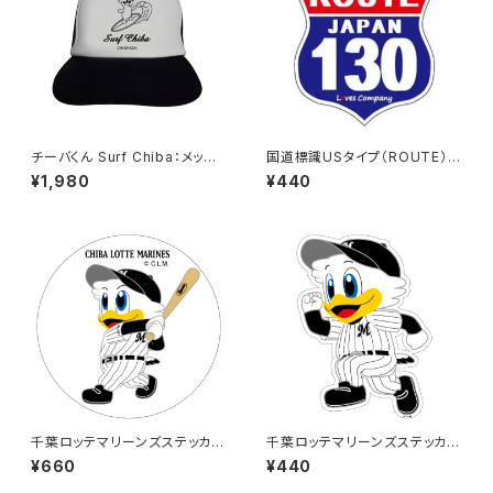
チーバくん Surf Chiba：メッシ
国道標識USタイプ（ROUTE）ス
ュキャップ（Bホワイト）
テッカー 130号線
¥1,980
¥440
千葉ロッテマリーンズステッカー
千葉ロッテマリーンズステッカー
8（大）
14
¥660
¥440