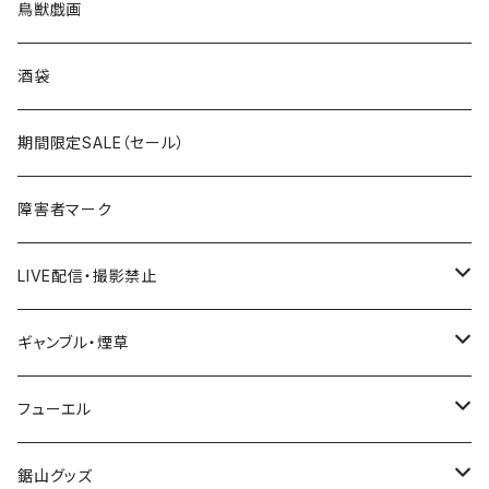
ROUTE100～199号線
ROUTE 0～99号線
キャップ
青森県
ステッカー
鳥獣戯画
国道300～399号線
ROUTE200～299号線
ROUTE 100～199号線
ROUTE 0～99号線
岩手県
酒袋
国道400～499号線
ROUTE300～399号線
ROUTE 200～299号線
ROUTE 100～199号線
宮城県
期間限定SALE（セール）
国道500～599号線
ROUTE400～499号線
ROUTE 300～399号線
ROUTE 200～299号線
秋田県
障害者マーク
国道600～699号線
ROUTE500～599号線
ROUTE 400～499号線
ROUTE 300～399号線
Tシャツ
山形県
LIVE配信・撮影禁止
国道700～799号線
ROUTE600～699号線
ROUTE 500～599号線
ROUTE 400～499号線
ステッカー
福島県
LIVE配信禁止
ギャンブル・煙草
国道800～899号線
ROUTE700～799号線
ROUTE 600～699号線
ROUTE 500～599号線
茨城県
撮影禁止
ホテルキーホルダー
フューエル
国道900～1000号線
ROUTE800～899号線
ROUTE 700～799号線
ROUTE 600～699号線
栃木県
たばこ・禁煙ステッカー
ステッカー
鋸山グッズ