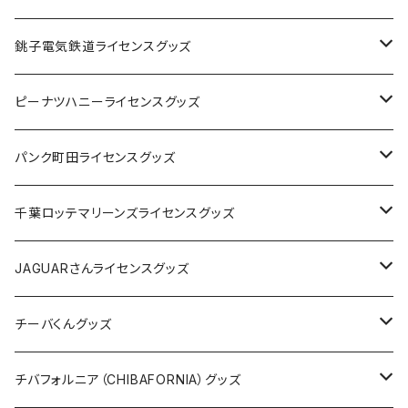
Tシャツ
銚子電気鉄道ライセンスグッズ
キャップ
ステッカー
ピーナツハニーライセンスグッズ
ステッカー
缶バッジ
Tシャツ
パンク町田ライセンスグッズ
缶バッジ
アクリルキーホルダー
キャップ
Tシャツ
千葉ロッテマリーンズライセンスグッズ
ホテルキーホルダー
ホテルキーホルダー
バッグ
キャップ
ステッカー
JAGUARさんライセンスグッズ
ステッカー
クリアファイル
ステッカー
バッグ
缶バッジ
Tシャツ
チーバくんグッズ
ステッカー大
缶バッジ32mm
Tシャツ
缶バッジ
ステッカー
エコバッグ
ステッカー
Tシャツ
チバフォルニア（CHIBAFORNIA）グッズ