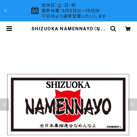
定休日：土・日・祝
夏季休業：8月8日㈯～16日㈰
17日㈪より通常営業いたいします
SHIZUOKA NAMENNAYO（なめ
ねこ）ご当地ステッカー B-5 | LOVE
S COMPANY SHOP