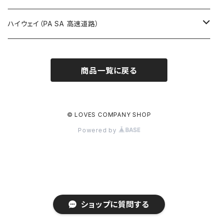
ROUTE900～1000号線
ROUTE 800～899号線
ROUTE 700～799号線
群馬県
Tシャツ
ハイウェイ（PA SA 高速道路）
ROUTE 900～1000号線
ROUTE 800～899号線
埼玉県
キャップ
ホテルキーホルダー
ROUTE 900～1000号線
商品一覧に戻る
Tシャツ
千葉県
ステッカー
ステッカー
Tシャツ
東京都
缶バッジ
© LOVES COMPANY SHOP
Powered by
ステッカー
神奈川県
アクリルキーホルダー
キャップ
新潟県
ホテルキーホルダー
ホテルキーホルダー
富山県
クリアファイル
ショップに質問する