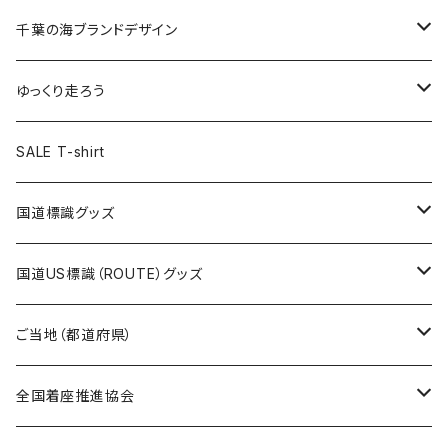
選手ステッカー
缶バッジ54mm
キャップ
キーホルダー
缶バッジ
JAGUARさんコラボグッズ
缶バッジ
キャップ
Tシャツ
千葉の海ブランドデザイン
選手缶バッジ54mm
Tシャツ
トートバッグ
クリアファイル
キーホルダー
サコッシュ
クリアファイル
エコバッグ
キャップ
Tシャツ
ゆっくり走ろう
ステッカー
ランチバッグ
クリアファイル
ホテルキーホルダー
マスク
ステッカー
ステッカー
キャップ
Tシャツ
SALE T-shirt
エコバッグ
モーテルキーホルダー
エコバッグ
モーテルキーホルダー
ホテルキーホルダー
ステッカー
ステッカー
国道標識グッズ
トートバッグ
千葉ロッテマリーンズコラボ
ホテルキーホルダー
ホテルキーホルダー
ステッカー
国道US標識（ROUTE）グッズ
国道0～99号線
トートバッグ
Tシャツ
ステッカー
ご当地（都道府県）
国道100～199号線
ROUTE 0～99号線
キャップ
Tシャツ
北海道
全国着座推進協会
国道200～299号線