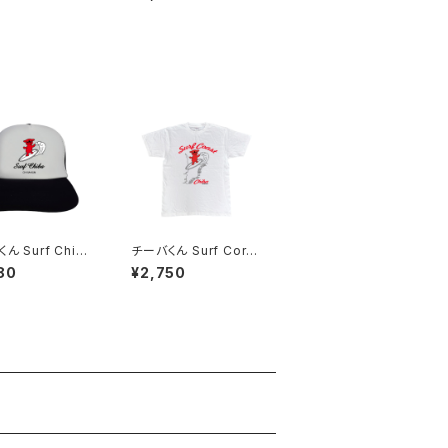
ついてこい！B）W
ーでぇぇーす！）Black
ん Surf Chib
チーバくん Surf Cors
ッシュキャップ（Aホ
t：Tシャツ（White）
80
¥2,750
）