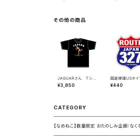
UAR）Black
その他の商品
JAGUARさん Tシャ
国道標識USタイ
ツ（LEGEND-B）Black
UTE）ステッカー 
¥3,850
¥440
号線
CATEGORY
【なめねこ】数量限定 おたのしみ企画！な