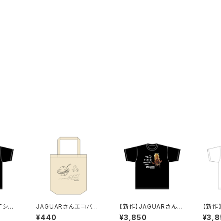
Tシャ
JAGUARさんエコバッ
【新作】JAGUARさん
【新作
Black
グ
Tシャツ（だまってジャ
Tシャ
¥440
¥3,850
¥3,8