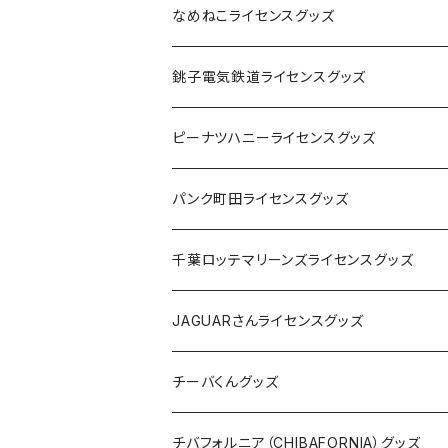
なめねこライセンスグッズ
Tシャツ
銚子電気鉄道ライセンスグッズ
キャップ
ステッカー
ピーナツハニーライセンスグッズ
ステッカー
缶バッジ
Tシャツ
パンク町田ライセンスグッズ
缶バッジ
アクリルキーホルダー
キャップ
Tシャツ
千葉ロッテマリーンズライセンスグッズ
ホテルキーホルダー
ホテルキーホルダー
バッグ
キャップ
ステッカー
JAGUARさんライセンスグッズ
ステッカー
クリアファイル
ステッカー
バッグ
缶バッジ
Tシャツ
チーバくんグッズ
ステッカー大
缶バッジ32mm
Tシャツ
缶バッジ
ステッカー
エコバッグ
ステッカー
Tシャツ
チバフォルニア（CHIBAFORNIA）グッズ