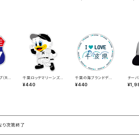
ガーについてこい！B）Bl
ガーに
ack
hite
プ（RO
千葉ロッテマリーンズス
千葉の海ブランドデザ
チーバく
327
テッカー14
イン：ステッカー3
a：メ
¥440
¥440
¥1,9
ワイト
くなり次第終了