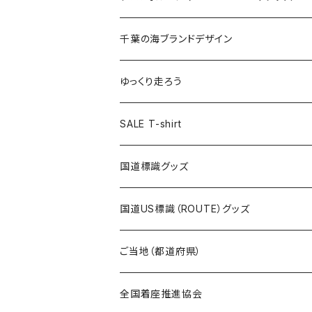
選手ステッカー
缶バッジ54mm
キャップ
キーホルダー
缶バッジ
JAGUARさんコラボグッズ
缶バッジ
キャップ
Tシャツ
千葉の海ブランドデザイン
選手缶バッジ54mm
Tシャツ
トートバッグ
クリアファイル
キーホルダー
サコッシュ
クリアファイル
エコバッグ
キャップ
Tシャツ
ゆっくり走ろう
ステッカー
ランチバッグ
クリアファイル
ホテルキーホルダー
マスク
ステッカー
ステッカー
キャップ
Tシャツ
SALE T-shirt
エコバッグ
モーテルキーホルダー
エコバッグ
モーテルキーホルダー
ホテルキーホルダー
ステッカー
ステッカー
国道標識グッズ
トートバッグ
千葉ロッテマリーンズコラボ
ホテルキーホルダー
ホテルキーホルダー
ステッカー
国道US標識（ROUTE）グッズ
国道0～99号線
トートバッグ
Tシャツ
ステッカー
ご当地（都道府県）
国道100～199号線
ROUTE 0～99号線
キャップ
Tシャツ
北海道
全国着座推進協会