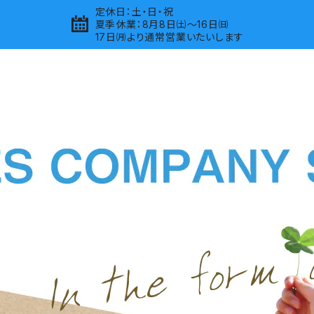
定休日：土・日・祝
夏季休業：8月8日㈯～16日㈰
17日㈪より通常営業いたいします