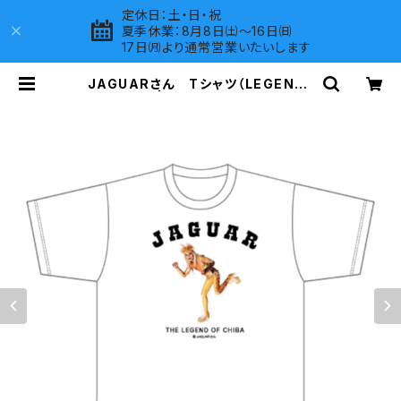
定休日：土・日・祝
夏季休業：8月8日㈯～16日㈰
17日㈪より通常営業いたいします
JAGUARさん Tシャツ（LEGEND-
B）White | LOVES COMPANY S
HOP