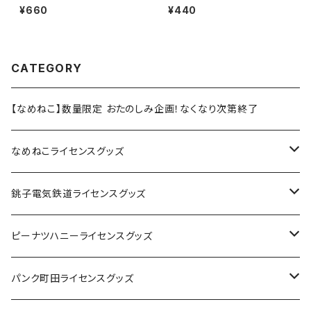
13（大）
14
¥660
¥440
CATEGORY
【なめねこ】数量限定 おたのしみ企画！なくなり次第終了
なめねこライセンスグッズ
Tシャツ
銚子電気鉄道ライセンスグッズ
キャップ
ステッカー
ピーナツハニーライセンスグッズ
ステッカー
缶バッジ
Tシャツ
パンク町田ライセンスグッズ