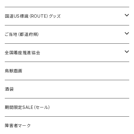
トートバッグ
千葉ロッテマリーンズコラボ
ホテルキーホルダー
ホテルキーホルダー
ステッカー
国道US標識（ROUTE）グッズ
国道0～99号線
トートバッグ
Tシャツ
ステッカー
ご当地（都道府県）
国道100～199号線
ROUTE 0～99号線
キャップ
Tシャツ
北海道
全国着座推進協会
国道200～299号線
ROUTE100～199号線
ROUTE 0～99号線
キャップ
青森県
ステッカー
鳥獣戯画
国道300～399号線
ROUTE200～299号線
ROUTE 100～199号線
ROUTE 0～99号線
岩手県
酒袋
国道400～499号線
ROUTE300～399号線
ROUTE 200～299号線
ROUTE 100～199号線
宮城県
期間限定SALE（セール）
国道500～599号線
ROUTE400～499号線
ROUTE 300～399号線
ROUTE 200～299号線
秋田県
障害者マーク