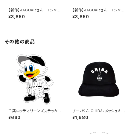
【新作】JAGUARさん Tシャツ
【新作】JAGUARさん Tシャツ
（ハロージャガーでぇぇーす！）Bl
（ハロージャガーでぇぇーす！）W
¥3,850
¥3,850
ack
hite
その他の商品
千葉ロッテマリーンズステッカー
チーバくん CHIBA：メッシュキャ
14（大）
ップ（ブラック）
¥660
¥1,980