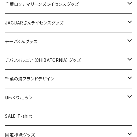
缶バッジ
アクリルキーホルダー
キャップ
Tシャツ
千葉ロッテマリーンズライセンスグッズ
ホテルキーホルダー
ホテルキーホルダー
バッグ
キャップ
ステッカー
JAGUARさんライセンスグッズ
ステッカー
クリアファイル
ステッカー
バッグ
缶バッジ
Tシャツ
チーバくんグッズ
ステッカー大
缶バッジ32mm
Tシャツ
缶バッジ
ステッカー
エコバッグ
ステッカー
Tシャツ
チバフォルニア（CHIBAFORNIA）グッズ
選手ステッカー
缶バッジ54mm
キャップ
キーホルダー
缶バッジ
JAGUARさんコラボグッズ
缶バッジ
キャップ
Tシャツ
千葉の海ブランドデザイン
選手缶バッジ54mm
Tシャツ
トートバッグ
クリアファイル
キーホルダー
サコッシュ
クリアファイル
エコバッグ
キャップ
Tシャツ
ゆっくり走ろう
ステッカー
ランチバッグ
クリアファイル
ホテルキーホルダー
マスク
ステッカー
ステッカー
キャップ
Tシャツ
SALE T-shirt
エコバッグ
モーテルキーホルダー
エコバッグ
モーテルキーホルダー
ホテルキーホルダー
ステッカー
ステッカー
国道標識グッズ