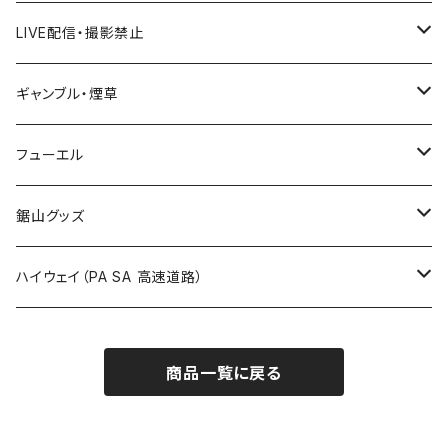
国道600～699号線
ROUTE500～599号線
ROUTE 400～499号線
ROUTE 300～399号線
Tシャツ
山形県
LIVE配信・撮影禁止
国道700～799号線
ROUTE600～699号線
ROUTE 500～599号線
ROUTE 400～499号線
ステッカー
福島県
LIVE配信禁止
ギャンブル・煙草
国道800～899号線
ROUTE700～799号線
ROUTE 600～699号線
ROUTE 500～599号線
茨城県
撮影禁止
ホテルキーホルダー
フューエル
国道900～1000号線
ROUTE800～899号線
ROUTE 700～799号線
ROUTE 600～699号線
栃木県
たばこ・禁煙ステッカー
ステッカー
鋸山グッズ
ROUTE900～1000号線
ROUTE 800～899号線
ROUTE 700～799号線
群馬県
Tシャツ
ハイウェイ（PA SA 高速道路）
ROUTE 900～1000号線
ROUTE 800～899号線
埼玉県
キャップ
ホテルキーホルダー
ROUTE 900～1000号線
商品一覧に戻る
Tシャツ
千葉県
ステッカー