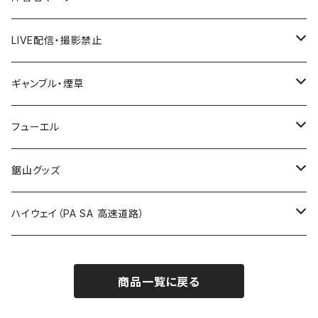
国道600～699号線
ROUTE500～599号線
ROUTE 400～499号線
ROUTE 300～399号線
Tシャツ
山形県
LIVE配信・撮影禁止
国道700～799号線
ROUTE600～699号線
ROUTE 500～599号線
ROUTE 400～499号線
ステッカー
福島県
LIVE配信禁止
ギャンブル・煙草
国道800～899号線
ROUTE700～799号線
ROUTE 600～699号線
ROUTE 500～599号線
茨城県
撮影禁止
ホテルキーホルダー
フューエル
国道900～1000号線
ROUTE800～899号線
ROUTE 700～799号線
ROUTE 600～699号線
栃木県
たばこ・禁煙ステッカー
ステッカー
鋸山グッズ
ROUTE900～1000号線
ROUTE 800～899号線
ROUTE 700～799号線
群馬県
Tシャツ
ハイウェイ（PA SA 高速道路）
ROUTE 900～1000号線
ROUTE 800～899号線
埼玉県
キャップ
ホテルキーホルダー
ROUTE 900～1000号線
商品一覧に戻る
Tシャツ
千葉県
ステッカー