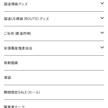
エコバッグ
モーテルキーホルダー
エコバッグ
モーテルキーホルダー
ホテルキーホルダー
ステッカー
ステッカー
国道標識グッズ
トートバッグ
千葉ロッテマリーンズコラボ
ホテルキーホルダー
ホテルキーホルダー
ステッカー
国道US標識（ROUTE）グッズ
国道0～99号線
トートバッグ
Tシャツ
ステッカー
ご当地（都道府県）
国道100～199号線
ROUTE 0～99号線
キャップ
Tシャツ
北海道
全国着座推進協会
国道200～299号線
ROUTE100～199号線
ROUTE 0～99号線
キャップ
青森県
ステッカー
鳥獣戯画
国道300～399号線
ROUTE200～299号線
ROUTE 100～199号線
ROUTE 0～99号線
岩手県
酒袋
国道400～499号線
ROUTE300～399号線
ROUTE 200～299号線
ROUTE 100～199号線
宮城県
期間限定SALE（セール）
国道500～599号線
ROUTE400～499号線
ROUTE 300～399号線
ROUTE 200～299号線
秋田県
障害者マーク