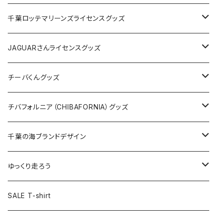
缶バッジ
アクリルキーホルダー
キャップ
Tシャツ
千葉ロッテマリーンズライセンスグッズ
ホテルキーホルダー
ホテルキーホルダー
バッグ
キャップ
ステッカー
JAGUARさんライセンスグッズ
ステッカー
クリアファイル
ステッカー
バッグ
缶バッジ
Tシャツ
チーバくんグッズ
ステッカー大
缶バッジ32mm
Tシャツ
缶バッジ
ステッカー
エコバッグ
ステッカー
Tシャツ
チバフォルニア（CHIBAFORNIA）グッズ
選手ステッカー
缶バッジ54mm
キャップ
キーホルダー
缶バッジ
JAGUARさんコラボグッズ
缶バッジ
キャップ
Tシャツ
千葉の海ブランドデザイン
選手缶バッジ54mm
Tシャツ
トートバッグ
クリアファイル
キーホルダー
サコッシュ
クリアファイル
エコバッグ
キャップ
Tシャツ
ゆっくり走ろう
ステッカー
ランチバッグ
クリアファイル
ホテルキーホルダー
マスク
ステッカー
ステッカー
キャップ
Tシャツ
SALE T-shirt