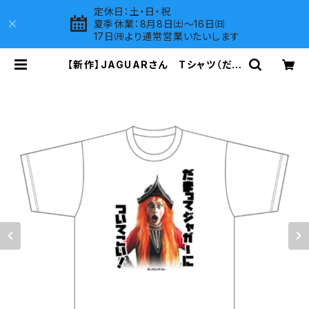
定休日：土・日・祝
夏季休業：8月8日㈯～16日㈰
17日㈪より通常営業いたいします
【新作】JAGUARさん Tシャツ（だま
ってジャガーについてこい！A）White
| LOVES COMPANY SHOP