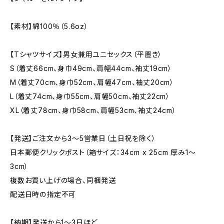
【素材】綿100％（5.6oz）
【Tシャツサイズ】男女兼用ユニセックス（平置き）
S（着丈66cm、身巾49cm、肩幅44cm、袖丈19cm）
M（着丈70cm、身巾52cm、肩幅47cm、袖丈20cm）
L（着丈74cm、身巾55cm、肩幅50cm、袖丈22cm）
XL（着丈78cm、身巾58cm、肩幅53cm、袖丈24cm）
【発送】ご注文から3〜5営業日（土日祝を除く）
日本郵便クリックポスト（箱サイズ：34cm x 25cm 厚み1〜
3cm）
複数お買い上げの場合、同梱発送
配送日時の指定不可
【納期】発送から1〜3日ほど