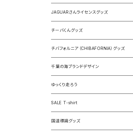
ホテルキーホルダー
ホテルキーホルダー
バッグ
キャップ
ステッカー
JAGUARさんライセンスグッズ
ステッカー
クリアファイル
ステッカー
バッグ
缶バッジ
Tシャツ
チーバくんグッズ
ステッカー大
缶バッジ32mm
Tシャツ
缶バッジ
ステッカー
エコバッグ
ステッカー
Tシャツ
チバフォルニア（CHIBAFORNIA）グッズ
選手ステッカー
缶バッジ54mm
キャップ
キーホルダー
缶バッジ
JAGUARさんコラボグッズ
缶バッジ
キャップ
Tシャツ
千葉の海ブランドデザイン
選手缶バッジ54mm
Tシャツ
トートバッグ
クリアファイル
キーホルダー
サコッシュ
クリアファイル
エコバッグ
キャップ
Tシャツ
ゆっくり走ろう
ステッカー
ランチバッグ
クリアファイル
ホテルキーホルダー
マスク
ステッカー
ステッカー
キャップ
Tシャツ
SALE T-shirt
エコバッグ
モーテルキーホルダー
エコバッグ
モーテルキーホルダー
ホテルキーホルダー
ステッカー
ステッカー
国道標識グッズ