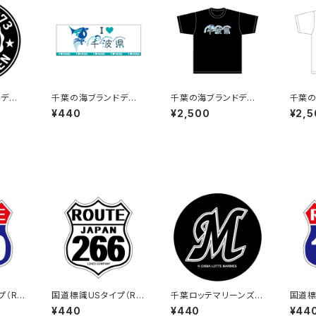
ドデザ
千葉の海ブランドデザ
千葉の海ブランドデザ
千葉の
イン：ステッカー4
イン：Tシャツ（Black）
イン：T
¥440
¥2,500
¥2,5
プ（RO
国道標識USタイプ（RO
千葉ロッテマリーンズス
国道標
410号
UTE）ステッカー 266
テッカー6
UTE）
¥440
¥440
¥44