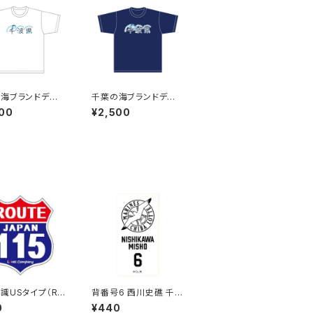
海ブランドデザ
千葉の海ブランドデザ
シャツ（White）
イン：Tシャツ（Naby）
00
¥2,500
識USタイプ（RO
背番号6 西川史礁 千葉
ステッカー 115号
ロッテマリーンズ 選手
0
¥440