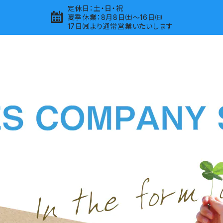
定休日：土・日・祝
夏季休業：8月8日㈯～16日㈰
17日㈪より通常営業いたいします