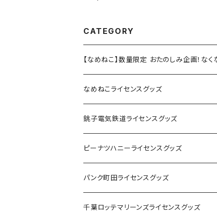
ワイト）
線
CATEGORY
【なめねこ】数量限定 おたのしみ企画！な
なめねこライセンスグッズ
Tシャツ
銚子電気鉄道ライセンスグッズ
キャップ
ステッカー
ピーナツハニーライセンスグッズ
ステッカー
缶バッジ
Tシャツ
パンク町田ライセンスグッズ
缶バッジ
アクリルキーホルダー
キャップ
Tシャツ
千葉ロッテマリーンズライセンスグッズ