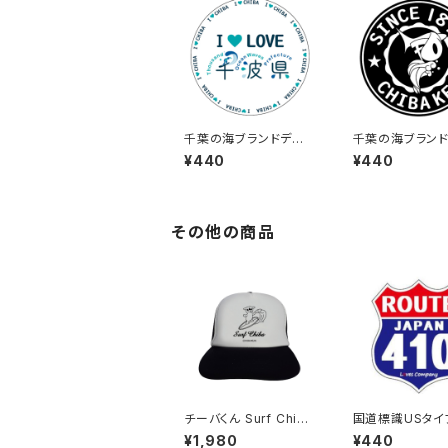
千葉の海ブランドデザ
千葉の海ブラン
イン：ステッカー3
イン：ステッカー1
¥440
¥440
その他の商品
チーバくん Surf Chib
国道標識USタイ
a：メッシュキャップ（Bホ
UTE）ステッカー 
¥1,980
¥440