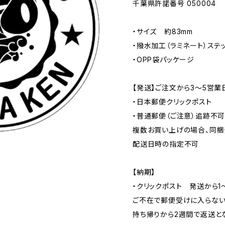
千葉県許諾番号 050004
・サイズ 約83mm
・撥水加工（ラミネート）ステ
・OPP袋パッケージ
【発送】ご注文から3〜5営業
・日本郵便クリックポスト
・普通郵便（ご注意）追跡不
複数お買い上げの場合、同梱
配送日時の指定不可
【納期】
・クリックポスト 発送から1
ご不在で郵便受けに入らない
持ち帰りから2週間で返送と