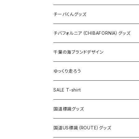
ステッカー
クリアファイル
ステッカー
バッグ
缶バッジ
Tシャツ
チーバくんグッズ
ステッカー大
缶バッジ32mm
Tシャツ
缶バッジ
ステッカー
エコバッグ
ステッカー
Tシャツ
チバフォルニア（CHIBAFORNIA）グッズ
選手ステッカー
缶バッジ54mm
キャップ
キーホルダー
缶バッジ
JAGUARさんコラボグッズ
缶バッジ
キャップ
Tシャツ
千葉の海ブランドデザイン
選手缶バッジ54mm
Tシャツ
トートバッグ
クリアファイル
キーホルダー
サコッシュ
クリアファイル
エコバッグ
キャップ
Tシャツ
ゆっくり走ろう
ステッカー
ランチバッグ
クリアファイル
ホテルキーホルダー
マスク
ステッカー
ステッカー
キャップ
Tシャツ
SALE T-shirt
エコバッグ
モーテルキーホルダー
エコバッグ
モーテルキーホルダー
ホテルキーホルダー
ステッカー
ステッカー
国道標識グッズ
トートバッグ
千葉ロッテマリーンズコラボ
ホテルキーホルダー
ホテルキーホルダー
ステッカー
国道US標識（ROUTE）グッズ