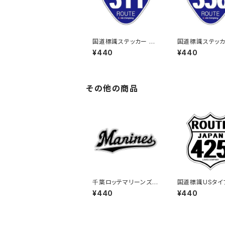
国道標識ステッカー 31
国道標識ステッカ
1号線
6号線
¥440
¥440
その他の商品
千葉ロッテマリーンズス
国道標識USタイ
テッカー16
UTE）ステッカー 
¥440
¥440
号線（ホワイト）