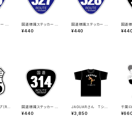
ー 35
国道標識ステッカー 32
国道標識ステッカー 32
国道標
7号線
8号線
1号線
¥440
¥440
¥44
プ（RO
国道標識ステッカー 31
JAGUARさん Tシャ
千葉ロ
425
4号線（ブラック）
ツ（LEGEND-B）Black
テッカ
¥440
¥3,850
¥66