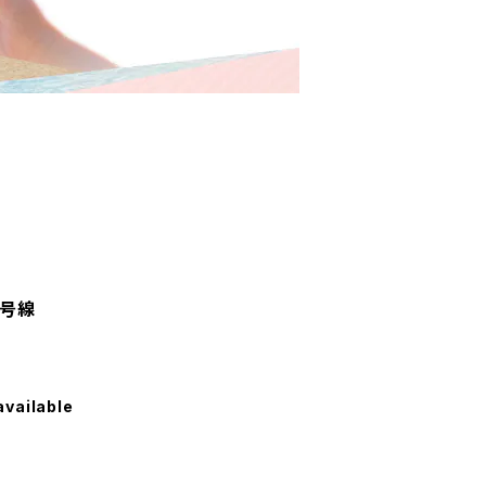
2号線
available