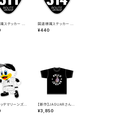
識ステッカー 31
国道標識ステッカー 31
（ブラック）
4号線（ブラック）
0
¥440
ッテマリーンズス
【新作】JAGUARさん
ー14（大）
Tシャツ（HELLO JAG
0
¥3,850
UAR）Black