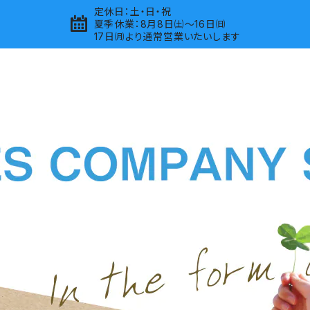
定休日：土・日・祝
夏季休業：8月8日㈯～16日㈰
17日㈪より通常営業いたいします