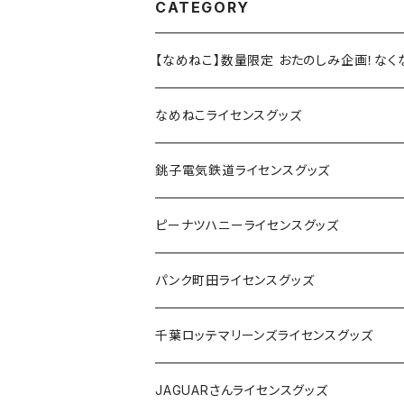
CATEGORY
【なめねこ】数量限定 おたのしみ企画！な
なめねこライセンスグッズ
Tシャツ
銚子電気鉄道ライセンスグッズ
キャップ
ステッカー
ピーナツハニーライセンスグッズ
ステッカー
缶バッジ
Tシャツ
パンク町田ライセンスグッズ
缶バッジ
アクリルキーホルダー
キャップ
Tシャツ
千葉ロッテマリーンズライセンスグッズ
ホテルキーホルダー
ホテルキーホルダー
バッグ
キャップ
ステッカー
JAGUARさんライセンスグッズ