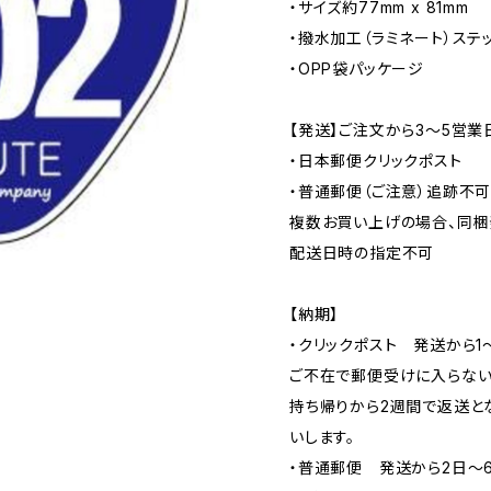
・サイズ約77mm x 81mm
・撥水加工（ラミネート）ステ
・OPP袋パッケージ
【発送】ご注文から3〜5営業
・日本郵便クリックポスト
・普通郵便（ご注意）追跡不
複数お買い上げの場合、同梱
配送日時の指定不可
【納期】
・クリックポスト 発送から1
ご不在で郵便受けに入らない
持ち帰りから2週間で返送と
いします。
・普通郵便 発送から2日〜