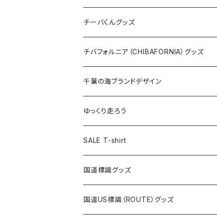
ステッカー
クリアファイル
ステッカー
バッグ
缶バッジ
Tシャツ
チーバくんグッズ
ステッカー大
缶バッジ32mm
Tシャツ
缶バッジ
ステッカー
エコバッグ
ステッカー
Tシャツ
チバフォルニア（CHIBAFORNIA）グッズ
選手ステッカー
缶バッジ54mm
キャップ
キーホルダー
缶バッジ
JAGUARさんコラボグッズ
缶バッジ
キャップ
Tシャツ
千葉の海ブランドデザイン
選手缶バッジ54mm
Tシャツ
トートバッグ
クリアファイル
キーホルダー
サコッシュ
クリアファイル
エコバッグ
キャップ
Tシャツ
ゆっくり走ろう
ステッカー
ランチバッグ
クリアファイル
ホテルキーホルダー
マスク
ステッカー
ステッカー
キャップ
Tシャツ
SALE T-shirt
エコバッグ
モーテルキーホルダー
エコバッグ
モーテルキーホルダー
ホテルキーホルダー
ステッカー
ステッカー
国道標識グッズ
トートバッグ
千葉ロッテマリーンズコラボ
ホテルキーホルダー
ホテルキーホルダー
ステッカー
国道US標識（ROUTE）グッズ