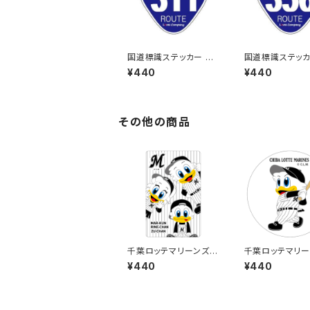
国道標識ステッカー 31
国道標識ステッカ
1号線
6号線
¥440
¥440
その他の商品
千葉ロッテマリーンズス
千葉ロッテマリー
テッカー11
テッカー8
¥440
¥440