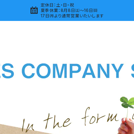
定休日：土・日・祝
夏季休業：8月8日㈯～16日㈰
17日㈪より通常営業いたいします