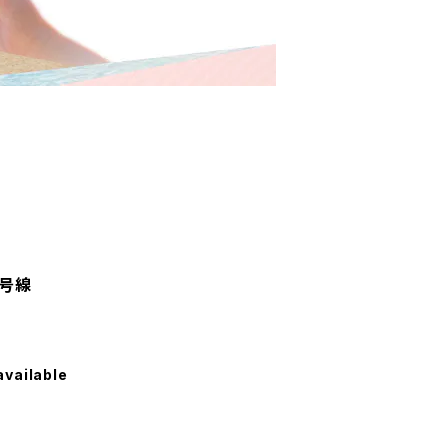
3号線
available