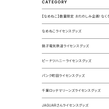
CATEGORY
【なめねこ】数量限定 おたのしみ企画！な
なめねこライセンスグッズ
Tシャツ
銚子電気鉄道ライセンスグッズ
キャップ
ステッカー
ピーナツハニーライセンスグッズ
ステッカー
缶バッジ
Tシャツ
パンク町田ライセンスグッズ
缶バッジ
アクリルキーホルダー
キャップ
Tシャツ
千葉ロッテマリーンズライセンスグッズ
ホテルキーホルダー
ホテルキーホルダー
バッグ
キャップ
ステッカー
JAGUARさんライセンスグッズ