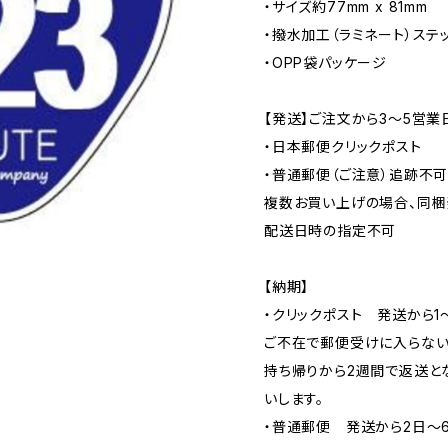
・サイズ約77mm x 81mm
・撥水加工（ラミネート）ステ
・OPP袋パッケージ
【発送】ご注文から3〜5営業
・日本郵便クリックポスト
・普通郵便（ご注意）追跡不
複数お買い上げの場合、同梱
配送日時の指定不可
【納期】
・クリックポスト 発送から1
ご不在で郵便受けに入らない
持ち帰りから2週間で返送と
いします。
・普通郵便 発送から2日〜