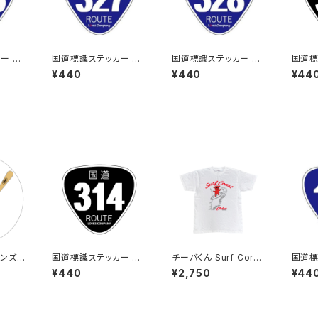
ー 35
国道標識ステッカー 32
国道標識ステッカー 32
国道標
7号線
8号線
1号線
¥440
¥440
¥44
ンズス
国道標識ステッカー 31
チーバくん Surf Cors
国道標
4号線（ブラック）
t：Tシャツ（White）
0号線
¥440
¥2,750
¥44