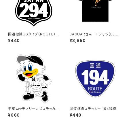
国道標識USタイプ（ROUTE）ス
JAGUARさん Tシャツ（LEGE
テッカー 294号線（ブラック）
ND-B）Black
¥440
¥3,850
千葉ロッテマリーンズステッカー
国道標識ステッカー 194号線
14（大）
¥660
¥440