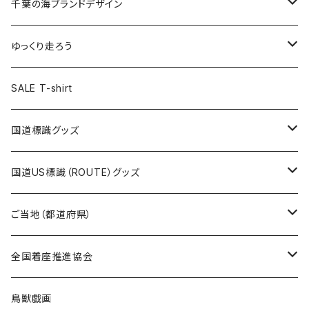
キャップ
キーホルダー
缶バッジ
JAGUARさんコラボグッズ
缶バッジ
キャップ
Tシャツ
千葉の海ブランドデザイン
選手缶バッジ54mm
Tシャツ
トートバッグ
クリアファイル
キーホルダー
サコッシュ
クリアファイル
エコバッグ
キャップ
Tシャツ
ゆっくり走ろう
ステッカー
ランチバッグ
クリアファイル
ホテルキーホルダー
マスク
ステッカー
ステッカー
キャップ
Tシャツ
SALE T-shirt
エコバッグ
モーテルキーホルダー
エコバッグ
モーテルキーホルダー
ホテルキーホルダー
ステッカー
ステッカー
国道標識グッズ
トートバッグ
千葉ロッテマリーンズコラボ
ホテルキーホルダー
ホテルキーホルダー
ステッカー
国道US標識（ROUTE）グッズ
国道0～99号線
トートバッグ
Tシャツ
ステッカー
ご当地（都道府県）
国道100～199号線
ROUTE 0～99号線
キャップ
Tシャツ
北海道
全国着座推進協会
国道200～299号線
ROUTE100～199号線
ROUTE 0～99号線
キャップ
青森県
ステッカー
鳥獣戯画