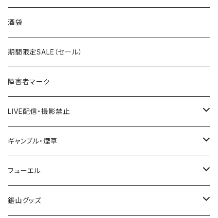
国道300～399号線
ROUTE200～299号線
ROUTE 100～199号線
ROUTE 0～99号線
岩手県
酒袋
国道400～499号線
ROUTE300～399号線
ROUTE 200～299号線
ROUTE 100～199号線
宮城県
期間限定SALE（セール）
国道500～599号線
ROUTE400～499号線
ROUTE 300～399号線
ROUTE 200～299号線
秋田県
障害者マーク
国道600～699号線
ROUTE500～599号線
ROUTE 400～499号線
ROUTE 300～399号線
Tシャツ
山形県
LIVE配信・撮影禁止
国道700～799号線
ROUTE600～699号線
ROUTE 500～599号線
ROUTE 400～499号線
ステッカー
福島県
LIVE配信禁止
ギャンブル・煙草
国道800～899号線
ROUTE700～799号線
ROUTE 600～699号線
ROUTE 500～599号線
茨城県
撮影禁止
ホテルキーホルダー
フューエル
国道900～1000号線
ROUTE800～899号線
ROUTE 700～799号線
ROUTE 600～699号線
栃木県
たばこ・禁煙ステッカー
ステッカー
鋸山グッズ
ROUTE900～1000号線
ROUTE 800～899号線
ROUTE 700～799号線