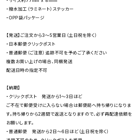
・サイズ約77mm x 81mm
・撥水加工（ラミネート）ステッカー
・OPP袋パッケージ
【発送】ご注文から3〜5営業日（土日祝を除く）
・日本郵便クリックポスト
・普通郵便（ご注意）追跡不可を予めご了承ください
複数お買い上げの場合、同梱発送
配送日時の指定不可
【納期】
・クリックポスト 発送から1〜3日ほど
ご不在で郵便受けに入らない場合は郵便局へ持ち帰りになりま
す。持ち帰りから2週間で返送となりますので、必ず再配達依頼を
お願いします。
・普通郵便 発送から2日〜6日ほど（土日祝を除く）