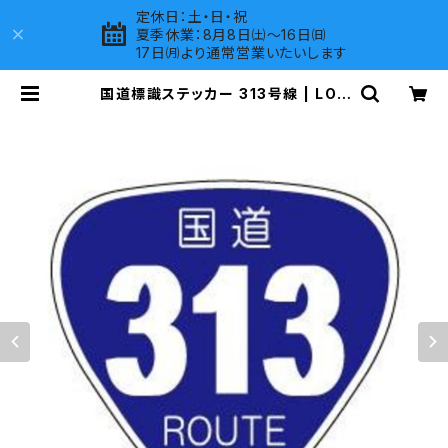
定休日：土・日・祝
夏季休業：8月8日㈯～16日㈰
17日㈪より通常営業いたいします
国道標識ステッカー 313号線 | LOV
ES COMPANY SHOP