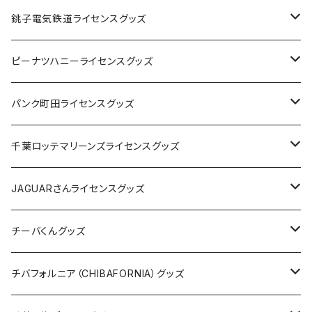
Tシャツ
銚子電気鉄道ライセンスグッズ
キャップ
ステッカー
ピーナツハニーライセンスグッズ
ステッカー
缶バッジ
Tシャツ
パンク町田ライセンスグッズ
缶バッジ
アクリルキーホルダー
キャップ
Tシャツ
千葉ロッテマリーンズライセンスグッズ
ホテルキーホルダー
ホテルキーホルダー
バッグ
キャップ
ステッカー
JAGUARさんライセンスグッズ
ステッカー
クリアファイル
ステッカー
バッグ
缶バッジ
Tシャツ
チーバくんグッズ
ステッカー大
缶バッジ32mm
Tシャツ
缶バッジ
ステッカー
エコバッグ
ステッカー
Tシャツ
チバフォルニア（CHIBAFORNIA）グッズ
選手ステッカー
缶バッジ54mm