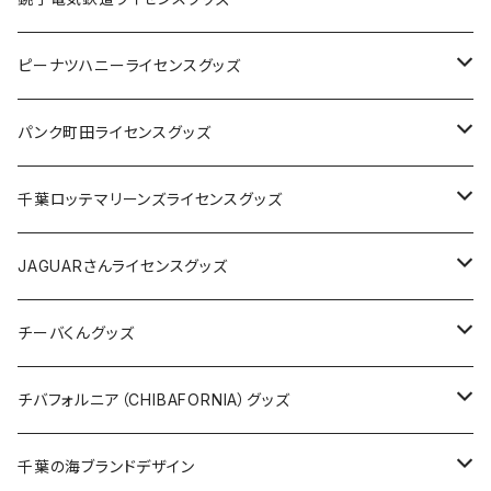
キャップ
ステッカー
ピーナツハニーライセンスグッズ
ステッカー
缶バッジ
Tシャツ
パンク町田ライセンスグッズ
缶バッジ
アクリルキーホルダー
キャップ
Tシャツ
千葉ロッテマリーンズライセンスグッズ
ホテルキーホルダー
ホテルキーホルダー
バッグ
キャップ
ステッカー
JAGUARさんライセンスグッズ
ステッカー
クリアファイル
ステッカー
バッグ
缶バッジ
Tシャツ
チーバくんグッズ
ステッカー大
缶バッジ32mm
Tシャツ
缶バッジ
ステッカー
エコバッグ
ステッカー
Tシャツ
チバフォルニア（CHIBAFORNIA）グッズ
選手ステッカー
缶バッジ54mm
キャップ
キーホルダー
缶バッジ
JAGUARさんコラボグッズ
缶バッジ
キャップ
Tシャツ
千葉の海ブランドデザイン