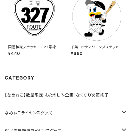
国道標識ステッカー 327号線
千葉ロッテマリーンズステッカー
（ホワイト）
8（大）
¥440
¥660
CATEGORY
【なめねこ】数量限定 おたのしみ企画！なくなり次第終了
なめねこライセンスグッズ
Tシャツ
銚子電気鉄道ライセンスグッズ