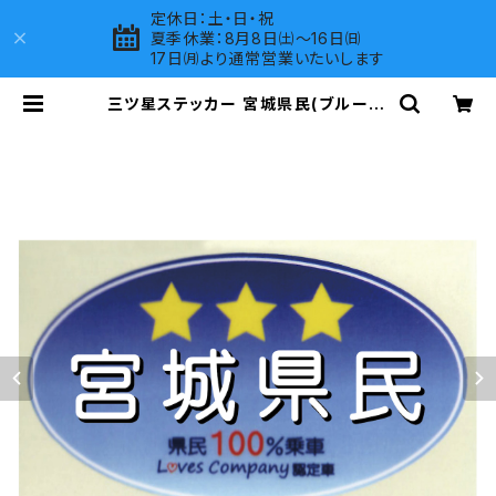
定休日：土・日・祝
夏季休業：8月8日㈯～16日㈰
17日㈪より通常営業いたいします
三ツ星ステッカー 宮城県民(ブルー) |
LOVES COMPANY SHOP