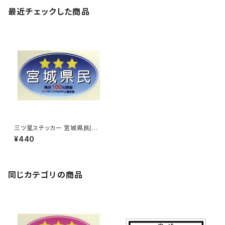
最近チェックした商品
三ツ星ステッカー 宮城県民(ブ
ルー)
¥440
同じカテゴリの商品