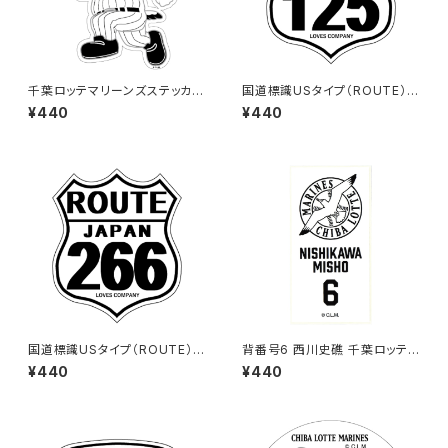
千葉ロッテマリーンズステッカー
国道標識USタイプ（ROUTE）ス
14
テッカー 125号線（ホワイト）
¥440
¥440
国道標識USタイプ（ROUTE）ス
背番号6 西川史礁 千葉ロッテマ
テッカー 266号線（ホワイト）
リーンズ 選手ステッカー（ホワイ
¥440
¥440
トB)