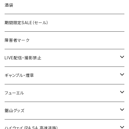
国道300～399号線
ROUTE200～299号線
ROUTE 100～199号線
ROUTE 0～99号線
岩手県
酒袋
国道400～499号線
ROUTE300～399号線
ROUTE 200～299号線
ROUTE 100～199号線
宮城県
期間限定SALE（セール）
国道500～599号線
ROUTE400～499号線
ROUTE 300～399号線
ROUTE 200～299号線
秋田県
障害者マーク
国道600～699号線
ROUTE500～599号線
ROUTE 400～499号線
ROUTE 300～399号線
Tシャツ
山形県
LIVE配信・撮影禁止
国道700～799号線
ROUTE600～699号線
ROUTE 500～599号線
ROUTE 400～499号線
ステッカー
福島県
LIVE配信禁止
ギャンブル・煙草
国道800～899号線
ROUTE700～799号線
ROUTE 600～699号線
ROUTE 500～599号線
茨城県
撮影禁止
ホテルキーホルダー
フューエル
国道900～1000号線
ROUTE800～899号線
ROUTE 700～799号線
ROUTE 600～699号線
栃木県
たばこ・禁煙ステッカー
ステッカー
鋸山グッズ
ROUTE900～1000号線
ROUTE 800～899号線
ROUTE 700～799号線
群馬県
Tシャツ
ハイウェイ（PA SA 高速道路）