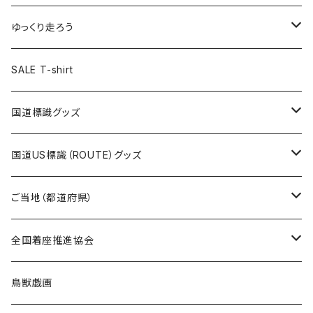
選手缶バッジ54mm
Tシャツ
トートバッグ
クリアファイル
キーホルダー
サコッシュ
クリアファイル
エコバッグ
キャップ
Tシャツ
ゆっくり走ろう
ステッカー
ランチバッグ
クリアファイル
ホテルキーホルダー
マスク
ステッカー
ステッカー
キャップ
Tシャツ
SALE T-shirt
エコバッグ
モーテルキーホルダー
エコバッグ
モーテルキーホルダー
ホテルキーホルダー
ステッカー
ステッカー
国道標識グッズ
トートバッグ
千葉ロッテマリーンズコラボ
ホテルキーホルダー
ホテルキーホルダー
ステッカー
国道US標識（ROUTE）グッズ
国道0～99号線
トートバッグ
Tシャツ
ステッカー
ご当地（都道府県）
国道100～199号線
ROUTE 0～99号線
キャップ
Tシャツ
北海道
全国着座推進協会
国道200～299号線
ROUTE100～199号線
ROUTE 0～99号線
キャップ
青森県
ステッカー
鳥獣戯画