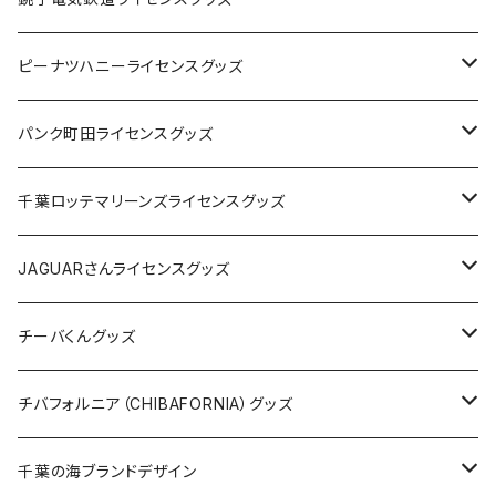
キャップ
ステッカー
ピーナツハニーライセンスグッズ
ステッカー
缶バッジ
Tシャツ
パンク町田ライセンスグッズ
缶バッジ
アクリルキーホルダー
キャップ
Tシャツ
千葉ロッテマリーンズライセンスグッズ
ホテルキーホルダー
ホテルキーホルダー
バッグ
キャップ
ステッカー
JAGUARさんライセンスグッズ
ステッカー
クリアファイル
ステッカー
バッグ
缶バッジ
Tシャツ
チーバくんグッズ
ステッカー大
缶バッジ32mm
Tシャツ
缶バッジ
ステッカー
エコバッグ
ステッカー
Tシャツ
チバフォルニア（CHIBAFORNIA）グッズ
選手ステッカー
缶バッジ54mm
キャップ
キーホルダー
缶バッジ
JAGUARさんコラボグッズ
缶バッジ
キャップ
Tシャツ
千葉の海ブランドデザイン