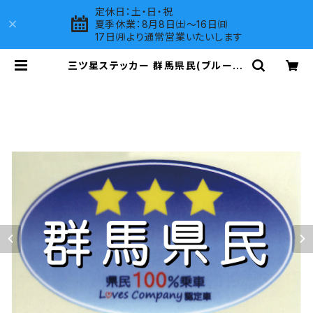
定休日：土・日・祝
夏季休業：8月8日㈯～16日㈰
17日㈪より通常営業いたいします
三ツ星ステッカー 群馬県民(ブルー) |
LOVES COMPANY SHOP