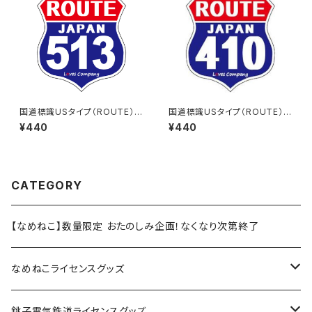
国道標識USタイプ（ROUTE）ス
国道標識USタイプ（ROUTE）ス
テッカー 513号線
テッカー 410号線
¥440
¥440
CATEGORY
【なめねこ】数量限定 おたのしみ企画！なくなり次第終了
なめねこライセンスグッズ
Tシャツ
銚子電気鉄道ライセンスグッズ