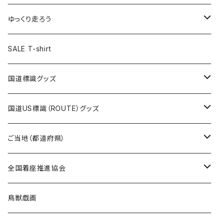
選手缶バッジ54mm
Tシャツ
トートバッグ
クリアファイル
キーホルダー
サコッシュ
クリアファイル
エコバッグ
キャップ
Tシャツ
ゆっくり走ろう
ステッカー
ランチバッグ
クリアファイル
ホテルキーホルダー
マスク
ステッカー
ステッカー
キャップ
Tシャツ
SALE T-shirt
エコバッグ
モーテルキーホルダー
エコバッグ
モーテルキーホルダー
ホテルキーホルダー
ステッカー
ステッカー
国道標識グッズ
トートバッグ
千葉ロッテマリーンズコラボ
ホテルキーホルダー
ホテルキーホルダー
ステッカー
国道US標識（ROUTE）グッズ
国道0～99号線
トートバッグ
Tシャツ
ステッカー
ご当地（都道府県）
国道100～199号線
ROUTE 0～99号線
キャップ
Tシャツ
北海道
全国着座推進協会
国道200～299号線
ROUTE100～199号線
ROUTE 0～99号線
キャップ
青森県
ステッカー
鳥獣戯画