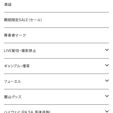
国道300～399号線
ROUTE200～299号線
ROUTE 100～199号線
ROUTE 0～99号線
岩手県
酒袋
国道400～499号線
ROUTE300～399号線
ROUTE 200～299号線
ROUTE 100～199号線
宮城県
期間限定SALE（セール）
国道500～599号線
ROUTE400～499号線
ROUTE 300～399号線
ROUTE 200～299号線
秋田県
障害者マーク
国道600～699号線
ROUTE500～599号線
ROUTE 400～499号線
ROUTE 300～399号線
Tシャツ
山形県
LIVE配信・撮影禁止
国道700～799号線
ROUTE600～699号線
ROUTE 500～599号線
ROUTE 400～499号線
ステッカー
福島県
LIVE配信禁止
ギャンブル・煙草
国道800～899号線
ROUTE700～799号線
ROUTE 600～699号線
ROUTE 500～599号線
茨城県
撮影禁止
ホテルキーホルダー
フューエル
国道900～1000号線
ROUTE800～899号線
ROUTE 700～799号線
ROUTE 600～699号線
栃木県
たばこ・禁煙ステッカー
ステッカー
鋸山グッズ
ROUTE900～1000号線
ROUTE 800～899号線
ROUTE 700～799号線
群馬県
Tシャツ
ハイウェイ（PA SA 高速道路）