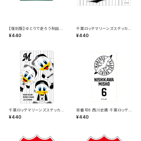
【復刻版】ゆとりで走ろう秋田県
千葉ロッテマリーンズステッカー
（緑）：ステッカー
9
¥440
¥440
千葉ロッテマリーンズステッカー
背番号6 西川史礁 千葉ロッテマ
11
リーンズ 選手ステッカー（ホワイ
¥440
¥440
トB)