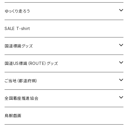
選手缶バッジ54mm
Tシャツ
トートバッグ
クリアファイル
キーホルダー
サコッシュ
クリアファイル
エコバッグ
キャップ
Tシャツ
ゆっくり走ろう
ステッカー
ランチバッグ
クリアファイル
ホテルキーホルダー
マスク
ステッカー
ステッカー
キャップ
Tシャツ
SALE T-shirt
エコバッグ
モーテルキーホルダー
エコバッグ
モーテルキーホルダー
ホテルキーホルダー
ステッカー
ステッカー
国道標識グッズ
トートバッグ
千葉ロッテマリーンズコラボ
ホテルキーホルダー
ホテルキーホルダー
ステッカー
国道US標識（ROUTE）グッズ
国道0～99号線
トートバッグ
Tシャツ
ステッカー
ご当地（都道府県）
国道100～199号線
ROUTE 0～99号線
キャップ
Tシャツ
北海道
全国着座推進協会
国道200～299号線
ROUTE100～199号線
ROUTE 0～99号線
キャップ
青森県
ステッカー
鳥獣戯画