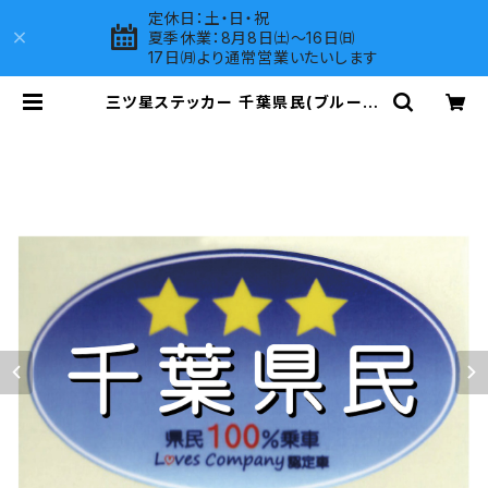
定休日：土・日・祝
夏季休業：8月8日㈯～16日㈰
17日㈪より通常営業いたいします
三ツ星ステッカー 千葉県民(ブルー) |
LOVES COMPANY SHOP