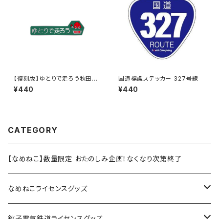
【復刻版】ゆとりで走ろう秋田県
国道標識ステッカー 327号線
（緑）：ステッカー
¥440
¥440
CATEGORY
【なめねこ】数量限定 おたのしみ企画！なくなり次第終了
なめねこライセンスグッズ
Tシャツ
銚子電気鉄道ライセンスグッズ