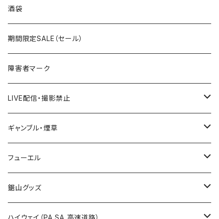
国道300～399号線
ROUTE200～299号線
ROUTE 100～199号線
ROUTE 0～99号線
岩手県
酒袋
国道400～499号線
ROUTE300～399号線
ROUTE 200～299号線
ROUTE 100～199号線
宮城県
期間限定SALE（セール）
国道500～599号線
ROUTE400～499号線
ROUTE 300～399号線
ROUTE 200～299号線
秋田県
障害者マーク
国道600～699号線
ROUTE500～599号線
ROUTE 400～499号線
ROUTE 300～399号線
Tシャツ
山形県
LIVE配信・撮影禁止
国道700～799号線
ROUTE600～699号線
ROUTE 500～599号線
ROUTE 400～499号線
ステッカー
福島県
LIVE配信禁止
ギャンブル・煙草
国道800～899号線
ROUTE700～799号線
ROUTE 600～699号線
ROUTE 500～599号線
茨城県
撮影禁止
ホテルキーホルダー
フューエル
国道900～1000号線
ROUTE800～899号線
ROUTE 700～799号線
ROUTE 600～699号線
栃木県
たばこ・禁煙ステッカー
ステッカー
鋸山グッズ
ROUTE900～1000号線
ROUTE 800～899号線
ROUTE 700～799号線
群馬県
Tシャツ
ハイウェイ（PA SA 高速道路）