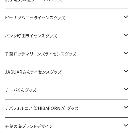
キャップ
ステッカー
ピーナツハニーライセンスグッズ
ステッカー
缶バッジ
Tシャツ
パンク町田ライセンスグッズ
缶バッジ
アクリルキーホルダー
キャップ
Tシャツ
千葉ロッテマリーンズライセンスグッズ
ホテルキーホルダー
ホテルキーホルダー
バッグ
キャップ
ステッカー
JAGUARさんライセンスグッズ
ステッカー
クリアファイル
ステッカー
バッグ
缶バッジ
Tシャツ
チーバくんグッズ
ステッカー大
缶バッジ32mm
Tシャツ
缶バッジ
ステッカー
エコバッグ
ステッカー
Tシャツ
チバフォルニア（CHIBAFORNIA）グッズ
選手ステッカー
缶バッジ54mm
キャップ
キーホルダー
缶バッジ
JAGUARさんコラボグッズ
缶バッジ
キャップ
Tシャツ
千葉の海ブランドデザイン